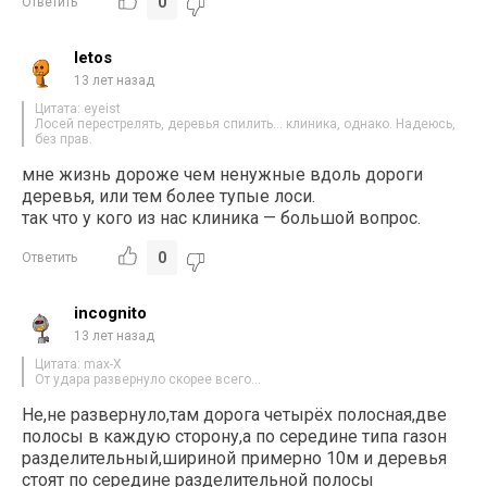
0
Ответить
letos
13 лет назад
Цитата: eyeist
Лосей перестрелять, деревья спилить… клиника, однако. Надеюсь,
без прав.
мне жизнь дороже чем ненужные вдоль дороги
деревья, или тем более тупые лоси.
так что у кого из нас клиника — большой вопрос.
0
Ответить
incognito
13 лет назад
Цитата: max-X
От удара развернуло скорее всего…
Не,не развернуло,там дорога четырёх полосная,две
полосы в каждую сторону,а по середине типа газон
разделительный,шириной примерно 10м и деревья
стоят по середине разделительной полосы