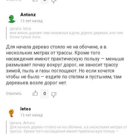
Antonz
13 лет назад
Цитата: letos
мне жизнь дороже чем ненужные вдоль дороги деревья, или тем
более тупые лоси.
Для начала дерево стояло не на обочине, а в
нескольких метрах от трассы. Кроме того
насаждения имеют практическую пользу — меньше
размывает почву вокруг дорог, не заносит трассу
зимой, пыль и газы поглощают. Но если хочется
чтобы не было — ездите по степям и пустыням, там
деревьев возле дорог нет.
0
Ответить
letos
13 лет назад
Цитата: Antonz
Для начала дерево стояло не на обочине, а в нескольких метрах от
трассы. Кроме того насаждения имеют практическую пользу —