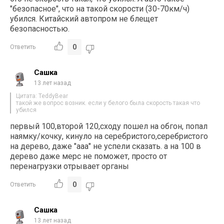
"безопасное", что на такой скорости (30-70км/ч)
убился. Китайский автопром не блещет
безопасностью.
0
Ответить
Сашка
13 лет назад
Цитата: TeddyBear
такой же вопрос возник. если у белого была скорость такая что
убился
первый 100,второй 120,сходу пошел на обгон, попал
наямку/кочку, кинуло на серебристого,серебристого
на дерево, даже "ааа" не успели сказать. а на 100 в
дерево даже мерс не поможет, просто от
перенагрузки отрывает органы
0
Ответить
Сашка
13 лет назад