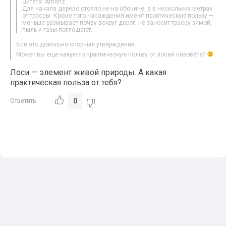
Цитата: Antonz
Для начала дерево стояло не на обочине, а в нескольких метрах
от трассы. Кроме того насаждения имеют практическую пользу —
меньше размывает почву вокруг дорог, не заносит трассу зимой,
пыль и газы поглощают.
Всё это довольно спорные утверждения.
Может вы еще какую-то практическую пользу от лосей назовёте?
Лоси — элемент живой природы. А какая
практическая польза от тебя?
0
Ответить