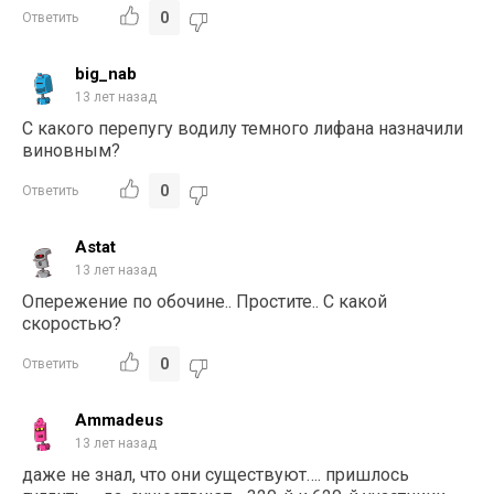
0
Ответить
big_nab
13 лет назад
С какого перепугу водилу темного лифана назначили
виновным?
0
Ответить
Astat
13 лет назад
Опережение по обочине.. Простите.. С какой
скоростью?
0
Ответить
Ammadeus
13 лет назад
даже не знал, что они существуют…. пришлось