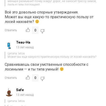
меньше размывает почву вокруг дорог, не заносит трассу зимой,
пыль и газы поглощают.
Всё это довольно спорные утверждения.
Может вы еще какую-то практическую пользу от
лосей назовёте?
0
Ответить
Teau-Ha
13 лет назад
Цитата: letos
Может вы еще какую-то практическую пользу от лосей назовёте?
Cравниваешь свои умственные способности с
лосиными — и ты типа умный!
0
Ответить
Safe
13 лет назад
Цитата: letos