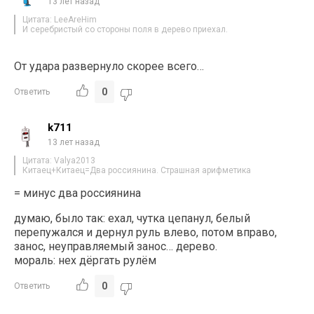
13 лет назад
Цитата: LeeAreHim
И серебристый со стороны поля в дерево приехал.
От удара развернуло скорее всего…
0
Ответить
k711
13 лет назад
Цитата: Valya2013
Китаец+Китаец=Два россиянина. Страшная арифметика
= минус два россиянина
думаю, было так: ехал, чутка цепанул, белый
перепужался и дернул руль влево, потом вправо,
занос, неуправляемый занос… дерево.
мораль: нех дёргать рулём
0
Ответить