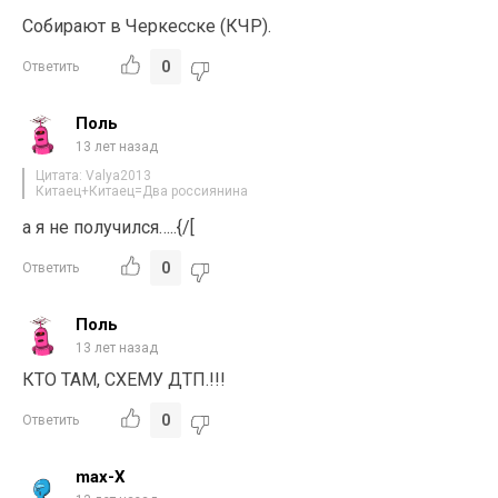
Собирают в Черкесске (КЧР).
0
Ответить
Поль
13 лет назад
Цитата: Valya2013
Китаец+Китаец=Два россиянина
а я не получился…..{/[
0
Ответить
Поль
13 лет назад
КТО ТАМ, СХЕМУ ДТП.!!!
0
Ответить
max-X