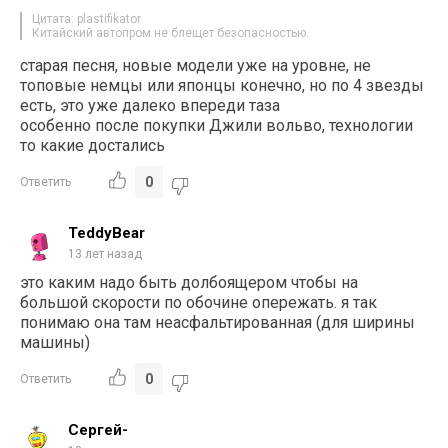
Цитата: plastifikator
Китайский автопром не блещет безопасностью.
старая песня, новые модели уже на уровне, не
топовые немцы или японцы конечно, но по 4 звезды
есть, это уже далеко впереди таза
особенно после покупки Джили вольво, технологии
то какие достались
0
Ответить
TeddyBear
13 лет назад
это каким надо быть долбоящером чтобы на
большой скорости по обочине опережать. я так
понимаю она там неасфальтированная (для ширины
машины)
0
Ответить
Сергей-