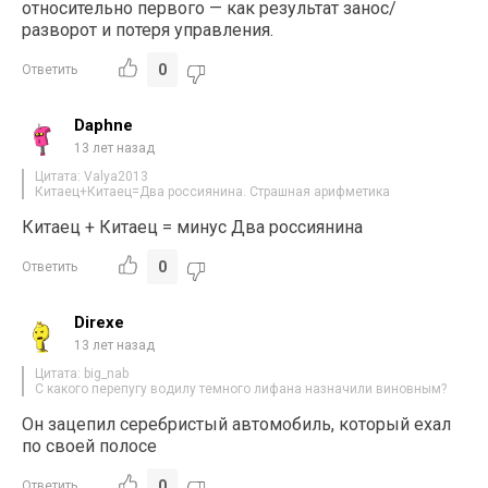
относительно первого — как результат занос/
разворот и потеря управления.
0
Ответить
Daphne
13 лет назад
Цитата: Valya2013
Китаец+Китаец=Два россиянина. Страшная арифметика
Китаец + Китаец = минус Два россиянина
0
Ответить
Direxe
13 лет назад
Цитата: big_nab
С какого перепугу водилу темного лифана назначили виновным?
Он зацепил серебристый автомобиль, который ехал
по своей полосе
0
Ответить