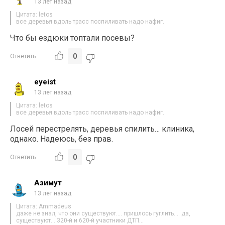
13 лет назад
Цитата: letos
все деревья вдоль трасс поспиливать надо нафиг.
Что бы ездюки топтали посевы?
0
Ответить
eyeist
13 лет назад
Цитата: letos
все деревья вдоль трасс поспиливать надо нафиг.
Лосей перестрелять, деревья спилить… клиника,
однако. Надеюсь, без прав.
0
Ответить
Азимут
13 лет назад
Цитата: Ammadeus
даже не знал, что они существуют…. пришлось гуглить…. да,
существуют… 320-й и 620-й участники ДТП…