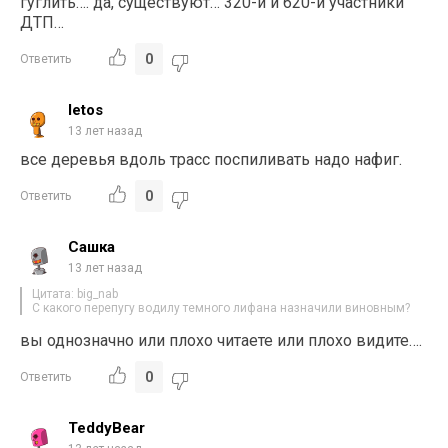
гуглить…. да, существуют… 320-й и 620-й участники
ДТП…
0
Ответить
letos
13 лет назад
все деревья вдоль трасс поспиливать надо нафиг.
0
Ответить
Сашка
13 лет назад
Цитата: big_nab
С какого перепугу водилу темного лифана назначили виновным?
вы однозначно или плохо читаете или плохо видите….
0
Ответить
TeddyBear