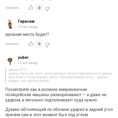
0
Ответить
Гирасим
13 лет назад
кровная месть будет?
0
Ответить
yuber
13 лет назад
Цитата: k711
думаю, было так: ехал, чутка цепанул, белый перепужался и дернул
руль влево, потом вправо, занос, неуправляемый занос… дерево.
мораль: нех дёргать рулём
Посмотрите как в роликах американские
полицейские машины разворачивают — и даже не
ударом, а легонько подталкивают куда нужно.
Думаю обгоняющий по обочине ударил в задний угол
причём сам в этот момент был под углом