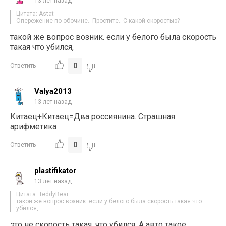
13 лет назад
Цитата: Astat
Опережение по обочине.. Простите.. С какой скоростью?
такой же вопрос возник. если у белого была скорость
такая что убился,
0
Ответить
Valya2013
13 лет назад
Китаец+Китаец=Два россиянина. Страшная
арифметика
0
Ответить
plastifikator
13 лет назад
Цитата: TeddyBear
такой же вопрос возник. если у белого была скорость такая что
убился,
это не скорость такая, что убился. А авто такое