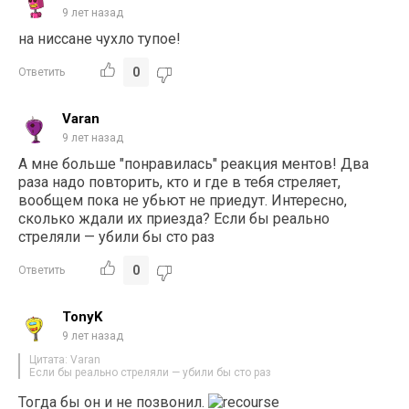
9 лет назад
на ниссане чухло тупое!
0
Ответить
Varan
9 лет назад
А мне больше "понравилась" реакция ментов! Два
раза надо повторить, кто и где в тебя стреляет,
вообщем пока не убьют не приедут. Интересно,
сколько ждали их приезда? Если бы реально
стреляли — убили бы сто раз
0
Ответить
TonyK
9 лет назад
Цитата: Varan
Если бы реально стреляли — убили бы сто раз
Тогда бы он и не позвонил.