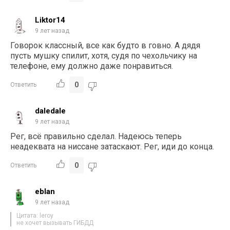
Liktor14
9 лет назад
Говорок классный, все как будто в гoвнo. А дядя
пусть мушку спилит, хотя, судя по чехольчику на
телефоне, ему должно даже понравиться.
0
Ответить
daledale
9 лет назад
Рег, всё правильно сделал. Надеюсь теперь
неадеквата на ниссане затаскают. Рег, иди до конца.
0
Ответить
eblan
9 лет назад
Цитата: leroy
не хочет вызывать ГИБДД