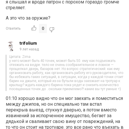
я слышал и вроде патрон с порохом гораздо громче
стреляет.
А это что за оружие?
0
Ответить
trifolium
9 лет назад
Цитата: Zima
у него может быть 40 точек, может быть 50. ему как подъезжать
отезжать на ведре. тело не очень сообразительное и ловкое —
прощелкал дверь, базаров нет. Но вопрос стратегический: как ему
организовать работу, как организовать работу его руководителю, что
бы избежать таких ситуаций, в ситуации, когда у каждой точки стоит
барин на джыпе, который из-за бутыли воды заезжает на тротуар к
крыльцу? ждать каждого барина пока уедет и снизить количество
посещенных точек до ..скольки приемлемо?! какие вы тут умные =)
01:10 хорошо видно что он мог заехать и поместиться
между джипов, но он специально там встал
перекрыв выезд, стукнул дверью, а потом вместо
извинений за испорченное имущество, бегает за
дядькой и сваливает свою вину от повреждений, на
то что он стоит на тротуаре. это все рано что въехать в