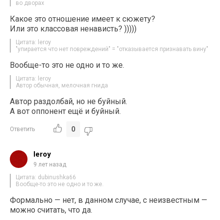
во дворах
Какое это отношение имеет к сюжету?
Или это классовая ненависть? )))))
Цитата: leroy
"упирается что нет повреждений" = "отказывается признавать вину"
Вообще-то это не одно и то же.
Цитата: leroy
Автор обычная, мелочная гнида
Автор раздолбай, но не буйный.
А вот оппонент ещё и буйный.
0
Ответить
leroy
9 лет назад
Цитата: dubinushka66
Вообще-то это не одно и то же.
Формально — нет, в данном случае, с неизвестным —
можно считать, что да.