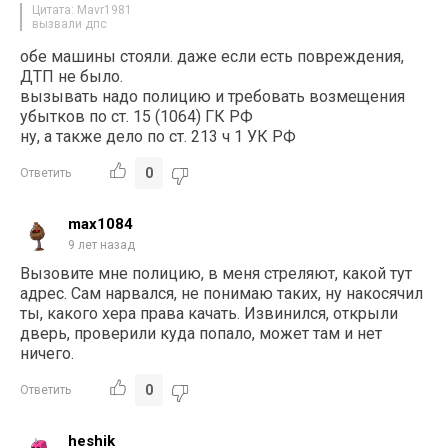
Цитата: Mavr1981
вызвали дпс
обе машины стояли. даже если есть повреждения,
ДТП не было.
вызывать надо полицию и требовать возмещения
убытков по ст. 15 (1064) ГК РФ
ну, а также дело по ст. 213 ч 1 УК РФ
0
Ответить
max1084
9 лет назад
Вызовите мне полицию, в меня стреляют, какой тут
адрес. Сам нарвался, не понимаю таких, ну накосячил
ты, какого хера права качать. Извинился, открыли
дверь, проверили куда попало, может там и нет
ничего.
0
Ответить
heshik