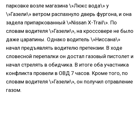
парковке возле магазина \»Люкс вода\» у
\»Газели\» ветром распахнуло дверь фургона, и она
задела припаркованный \»Nissan X-Trail\». По
словам водителя \»Газели\», на кроссовере не было
даже царапины. Однако водитель \»Ниссана\»
начал предъявлять водителю претензии. В ходе
словесной перепалки он достал газовый пистолет и
начал стрелять в обидчика. В итоге оба участника
конфликта провели в ОВД 7 часов. Кроме того, по
словам водителя \»Газели\», он получил отравление
газом.