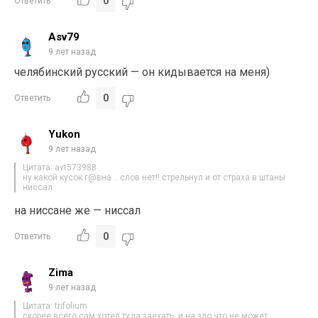
0
Ответить
Asv79
9 лет назад
челябинский русский — он кидывается на меня)
0
Ответить
Yukon
9 лет назад
Цитата: avt573988
ну какой кусок г@вна .. слов нет!! стрельнул и от страха в штаны
ниссал
на ниссане же — ниссал
0
Ответить
Zima
9 лет назад
Цитата: trifolium
скорее всего сам хотел туда заехать, и на зло что не может