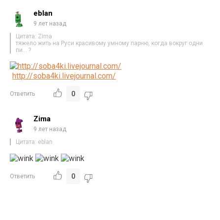
eblan
9 лет назад
Цитата: Zima
тяжело жить на Руси красивому умному парню, когда вокруг одни
пи… ?
http://soba4ki.livejournal.com/
0
Ответить
Zima
9 лет назад
Цитата: eblan
0
Ответить