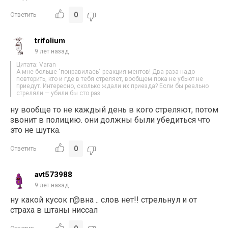
0
Ответить
trifolium
9 лет назад
Цитата: Varan
А мне больше "понравилась" реакция ментов! Два раза надо
повторить, кто и где в тебя стреляет, вообщем пока не убьют не
приедут. Интересно, сколько ждали их приезда? Если бы реально
стреляли — убили бы сто раз
ну вообще то не каждый день в кого стреляют, потом
звонит в полицию. они должны были убедиться что
это не шутка.
0
Ответить
avt573988
9 лет назад
ну какой кусок г@вна .. слов нет!! стрельнул и от
страха в штаны ниссал