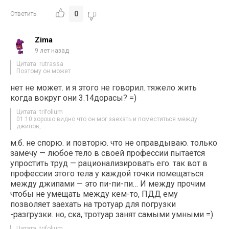
0
Ответить
Zima
9 лет назад
Цитата: rutrassa
Поэтому он может
нет не может. и я этого не говорил. тяжело жить
когда вокруг они 3.14дорасы? =)
Цитата: trifolium
01:10 хорошо видно что он мог заехать и поместиться между
джипов,
м.б. не спорю. и повторю. что не оправдываю. только
замечу — любое тело в своей профессии пытается
упростить труд — рационализировать его. так вот в
профессии этого тела у каждой точки помещаться
между джипами — это пи-пи-пи… И между прочим
чтобы не умещать между кем-то, ПДД ему
позволяет заехать на тротуар для погрузки
-разгрузки. но, ска, тротуар занят самыми умными =)
Цитата: trifolium