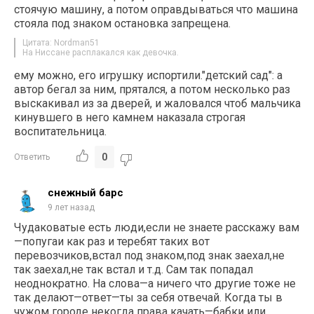
стоячую машину, а потом оправдываться что машина
стояла под знаком остановка запрещена.
Цитата: Nordman51
На Ниссане расплакался как девочка.
ему можно, его игрушку испортили."детский сад": а
автор бегал за ним, прятался, а потом несколько раз
выскакивал из за дверей, и жаловался чтоб мальчика
кинувшего в него камнем наказала строгая
воспитательница.
0
Ответить
снежный барс
9 лет назад
Чудаковатые есть люди,если не знаете расскажу вам
—попугаи как раз и теребят таких вот
перевозчиков,встал под знаком,под знак заехал,не
так заехал,не так встал и т.д. Сам так попадал
неоднократно. На слова—а ничего что другие тоже не
так делают—ответ—ты за себя отвечай. Когда ты в
чужом городе некогда права качать—бабки или