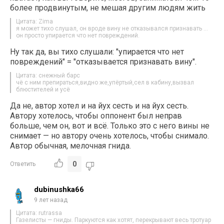
более продвинутым, не мешая другим людям жить
Цитата: Zima
я может тихо слушал, он вроде вину не отказывался признавать …
он просто упирается что нет повреждений.
Ну так да, вы тихо слушали: "упирается что нет
повреждений" = "отказывается признавать вину".
Цитата: снежный барс
чё с ним препираться,видно же,упёртый,сел в кабину,вызвал
блюстителей и усё
Да не, автор хотел и на йух сесть и на йух сесть.
Автору хотелось, чтобы оппонент был неправ
больше, чем он, вот и всё. Только это с него вины не
снимает — но автору очень хотелось, чтобы снимало.
Автор обычная, мелочная гнида.
0
Ответить
dubinushka66
9 лет назад
Цитата: rutrassa
Газелисты — гниды. Паркуются как хотят, перекрывают весь тротуар