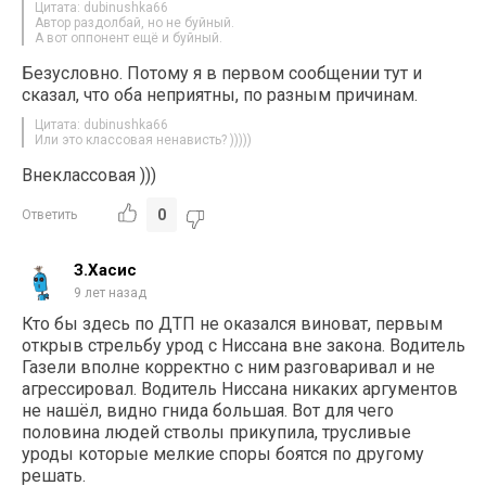
Цитата: dubinushka66
Автор раздолбай, но не буйный.
А вот оппонент ещё и буйный.
Безусловно. Потому я в первом сообщении тут и
сказал, что оба неприятны, по разным причинам.
Цитата: dubinushka66
Или это классовая ненависть? )))))
Внеклассовая )))
0
Ответить
З.Хасис
9 лет назад
Кто бы здесь по ДТП не оказался виноват, первым
открыв стрельбу урод с Ниссана вне закона. Водитель
Газели вполне корректно с ним разговаривал и не
агрессировал. Водитель Ниссана никаких аргументов
не нашёл, видно гнида большая. Вот для чего
половина людей стволы прикупила, трусливые
уроды которые мелкие споры боятся по другому
решать.