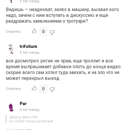
9 лет назад
Видишь — неадекват, залез в машину, вызвал кого
надо, зачем с ним вступать в дискуссию и ещё
раздражать заявлениями о тротуаре?
0
Ответить
trifolium
9 лет назад
все досмотрел. регик не прав, еще троллит и все
время выпрашивает добавки плоть до конца видео.
скорее всего сам хотел туда заехать, и на зло что не
может перекрыл выезд.
0
Ответить
Par
9 лет назад
Цитата: Mavr1981
но 15000 точно насчитают