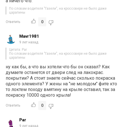
а ничего что:
По словам водителя "Газели", на кроссовере не было даже
царапины
0
Ответить
Mavr1981
9 лет назад
Цитата: Par
По словам водителя "Газели", на кроссовере не было даже
царапины
ну как бы, а что вы хотели что бы он сказал? Как
думаете останется от двери след на лакокрас.
покрытии? А стоит знаете сейчас сколько покраска
одного элемента? У жены на "не молодом" фите кто
то локтем походу вмятину на крыле оставил, так за
покраску 10000 одного крыла!
0
Ответить
Par
9 лет назад