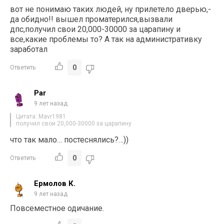
вот не понимаю таких людей, ну прилетело дверью,-
да обидно!! вышел проматерился,вызвали
дпс,получил свои 20,000-30000 за царапину и
все,какие проблемы то? А так на административку
заработал
0
Ответить
Par
9 лет назад
Цитата: Mavr1981
получил свои 20,000-30000 за царапину
что так мало… постеснялись?…))
0
Ответить
Ермолов К.
9 лет назад
Повсеместное одичание.