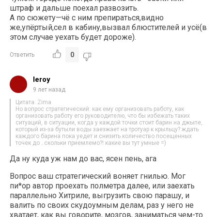
штраф и дальше поехал развозить.
А по сюжету—чё с ним препираться,видно
же,упёртый,сел в кабину,вызвал блюстителей и усё(в
этом случае уехать будет дороже).
0
Ответить
leroy
9 лет назад
Цитата: Zima
Но вопрос стратегический: как ему организовать работу, как
организовать работу его руководителю, что бы избежать таких
ситуаций, в ситуации, когда у каждой точки стоит барин на джыпе,
который из-за бутыли воды заезжает на тротуар к крыльцу? ждать
каждого барина пока уедет и снизить количество посещенных
точек до ..скольки приемлемо?! какие вы тут умные =)
Да ну куда уж нам до вас, ясен пень, ага
Вопрос ваш стратегический воняет гнилью. Мог
пи*ор автор проехать полметра далее, или заехать
параллельно Хитриле, выгрузить свою парашу, и
валить по своих скудоумным делам, раз у него не
хватает, как вы говорите, мозгов, заниматься чем-то