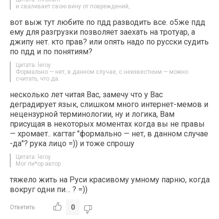
и сваливает свою вину от повреждений,
вот выж тут любите по пдд разводить все. о5же пдд
ему для разгрузки позволяет заехать на тротуар, а
джипу нет. кто прав? или опять надо по русски судить
по пдд и по понятиям?
Цитата: leroy
Формально — нет, в данном случае, с неизвестным — можно
считать, что да.
несколько лет читая Вас, замечу что у Вас
деградирует язык, слишком много интернет-мемов и
нецензурной терминологии, ну и логика, Вам
присущая в некоторых моментах когда вы не правы
— хромает.. кагтаг "формально — нет, в данном случае
-да"? рука лицо =)) и тоже спрошу
Цитата: leroy
Мог пи*ор автор
тяжело жить на Руси красивому умному парню, когда
вокруг одни пи… ? =))
0
Ответить