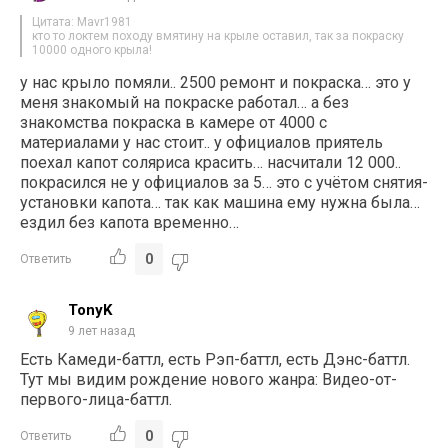
Цитата: Mavr1981
кто то локтем походу вмятину на крыле оставил, так за покраску
10000 одного крыла!
у нас крыло помяли.. 2500 ремонт и покраска… это у
меня знакомый на покраске работал… а без
знакомства покраска в камере от 4000 с
материалами у нас стоит.. у официалов приятель
поехал капот соляриса красить… насчитали 12 000..
покрасился не у официалов за 5… это с учётом снятия-
установки капота… так как машина ему нужна была…
ездил без капота временно…
0
Ответить
TonyK
9 лет назад
Есть Камеди-баттл, есть Рэп-баттл, есть Дэнс-баттл.
Тут мы видим рождение нового жанра: Видео-от-
первого-лица-баттл.
0
Ответить