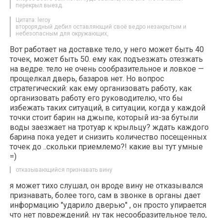
перекрыл выезд.
Цитата: leroy
второрядный дебил оставляющий своё ведро незакрытым и
небезопасным для окружающих,
Вот работает на доставке тело, у него может быть 40
точек, может быть 50. ему как подъезжать отезжать
на ведре. тело не очень сообразительное и ловкое —
прощелкал дверь, базаров нет. Но вопрос
стратегический: как ему организовать работу, как
организовать работу его руководителю, что бы
избежать таких ситуаций, в ситуации, когда у каждой
точки стоит барин на джыпе, который из-за бутыли
воды заезжает на тротуар к крыльцу? ждать каждого
барина пока уедет и снизить количество посещенных
точек до ..скольки приемлемо?! какие вы тут умные
=)
отказывающийся признавать вину
я может тихо слушал, он вроде вину не отказывался
признавать, более того, сам в звонке в органы дает
информацию "ударило дверью" , он просто упирается
что нет повреждений. ну так несообразительное тело,