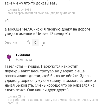
зачем ему что-то доказывать —
Цитата: Mavr1981
вышел проматерился,вызвали дпс,получил свои
+1.
а вообще Челябинск! я первую драку на дороге
увидел именно в Че лет 12 назад =))
0
Ответить
rutrassa
9 лет назад
Газелисты — гниды. Паркуются как хотят,
перекрывают весь тротуар во дворах, а еще
распахивают двери, чтоб было не обойти. Здесь
ударил дверью чужую машину, и вместо извините
начал быковать. Очень хорошо что он нарвался на
злого психа. Они нашли друг друга )
Цитата: Zima
Вот работает на доставке тело, у него может быть 40 точек, может
быть 50.