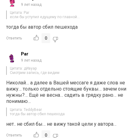
9 лет назад
Цитата: Par
если бы уступил едущему по главной…
тогда бы автор сбил пешехода
0
Ответить
Par
9 лет назад
Цитата: дИвуар
Смотрим запись, где видим
Николай… а далее в Вашей мессаге я даже слов не
вижу… только отдельно стоящие буквы… зачем они
нужны?… Ещё не весна… садить в грядку рано… не
понимаю…
Цитата: TeddyBear
тогда бы автор сбил пешехода
нет.. не сбил бы… не вижу такой цели у автора…
0
Ответить