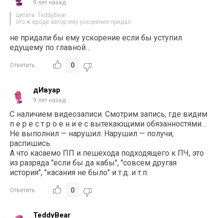
9 лет назад
Цитата: TeddyBear
это ж вроде автор ему ускорение придал
не придали бы ему ускорение если бы уступил
едущему по главной…
0
Ответить
дИвуар
9 лет назад
С наличием видеозаписи. Смотрим запись, где видим
п е р е с т р о е н и е с вытекающими обязанностями…
Не выполнил — нарушил. Нарушил — получи,
распишись.
А что касаемо ПП и пешехода подходящего к ПЧ, это
из разряда "если бы да кабы", "совсем другая
история", "касания не было" и т.д. и т.п.
0
Ответить
TeddyBear