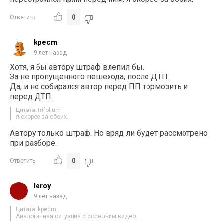
0
Ответить
kpecm
9 лет назад
Хотя, я бы автору штраф влепил бы.
За не пропущенного пешехода, после ДТП.
Да, и не собирался автор перед ПП тормозить и
перед ДТП.
Цитата: trifolium
я скорее за обоих.
Автору только штраф. Но вряд ли будет рассмотрено
при разборе.
0
Ответить
leroy
9 лет назад
Цитата: kpecm
Аналогичная ситуация с соседним видео.