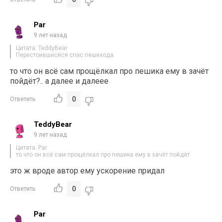
Par
9 лет назад
Цитата: TeddyBear
Перестоившисйся спас пешехода.
то что он всё сам прощёлкал про пешика ему в зачёт
пойдёт?.. а далее и далеее
0
Ответить
TeddyBear
9 лет назад
Цитата: Par
то что он всё сам прощёлкал про пешика ему в зачёт пойдёт
это ж вроде автор ему ускорение придал
0
Ответить
Par