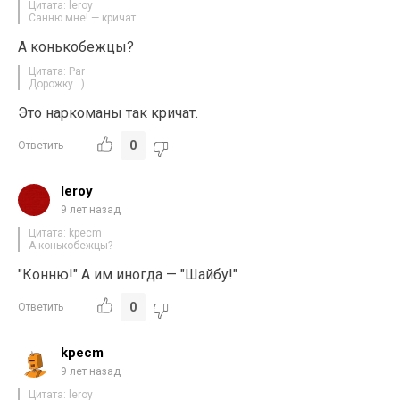
Цитата: leroy
Санню мне! — кричат
А конькобежцы?
Цитата: Par
Дорожку…)
Это наркоманы так кричат.
0
Ответить
leroy
9 лет назад
Цитата: kpecm
А конькобежцы?
"Конню!" А им иногда — "Шайбу!"
0
Ответить
kpecm
9 лет назад
Цитата: leroy