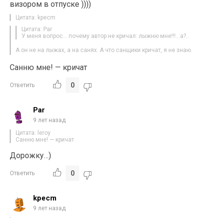
визором в отпуске ))))
Цитата: kpecm
Цитата: Par
У меня вопрос… почему автор не кричал: лыжню мне!!!…а?..
А он не на лыжах, а на санях. А что санщики кричат, я не знаю.
Санню мне! — кричат
0
Ответить
Par
9 лет назад
Цитата: leroy
Санню мне! — кричат
Дорожку…)
0
Ответить
kpecm
9 лет назад