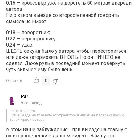
0:16 — кроссовер уже на дороге, в 50 метрах впереди
автора;
Ни о каком выезде со второстепенной говорить
смысла не имеет.
0:18 — поворотник;
0:22 — перестроение;
0:24 — удар.
ШЕСТЬ секунд было у автора, чтобы перестроиться
или даже затормозить В НОЛЬ. Но он НИЧЕГО не
сделал. Даже руль в последний момент повернуть
чуть сильнее ему было лень.
0
Ответить
Par
9 лет назад
Цитата: kpecm
При выезде на главную его траектория никак не пересекалась с
траекторией автора.
в этом Ваше заблуждение… при выезде на главную
со второстепенки в данном видео… Вам нужно