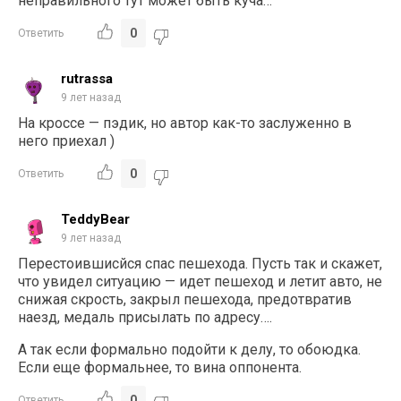
неправильного тут может быть куча…
0
Ответить
rutrassa
9 лет назад
На кроссе — пэдик, но автор как-то заслуженно в
него приехал )
0
Ответить
TeddyBear
9 лет назад
Перестоившисйся спас пешехода. Пусть так и скажет,
что увидел ситуацию — идет пешеход и летит авто, не
снижая скрость, закрыл пешехода, предотвратив
наезд, медаль присылать по адресу….
А так если формально подойти к делу, то обоюдка.
Если еще формальнее, то вина оппонента.
0
Ответить