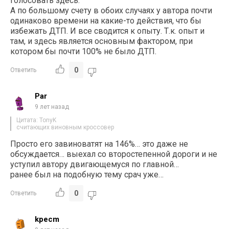
голосовать здесь.
А по большому счету в обоих случаях у автора почти
одинаково времени на какие-то действия, что бы
избежать ДТП. И все сводится к опыту. Т.к. опыт и
там, и здесь является основным фактором, при
котором бы почти 100% не было ДТП.
0
Ответить
Par
9 лет назад
Цитата: TonyK
считающих виновным кроссовер
Просто его завиноватят на 146%… это даже не
обсуждается… выехал со второстепенной дороги и не
уступил автору двигающемуся по главной…
ранее был на подобную тему срач уже…
0
Ответить
kpecm