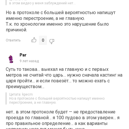
в этом видео у меня заблуждений нет…
Но в протоколе с большей вероятностью напишут
именно перестроение, а не главную.
Т.к. по хронологии именно это нарушение было
причиной.
0
Ответить
Par
9 лет назад
Суть то такова… выехал на главную и с первых
метров не считай что царь… нужно сначала кастинг на
царя пройти… и если повезёт… то можно ехать с
преимуществом…
Цитата: kpecm
Но в протоколе с большей вероятностью напишут именно
перестроение, а не главную.
нет.. в этом протоколе будет — не предоставление
проезда по главной… я 100 пудово в этом уверен… я
про правильное определение… а как варианты