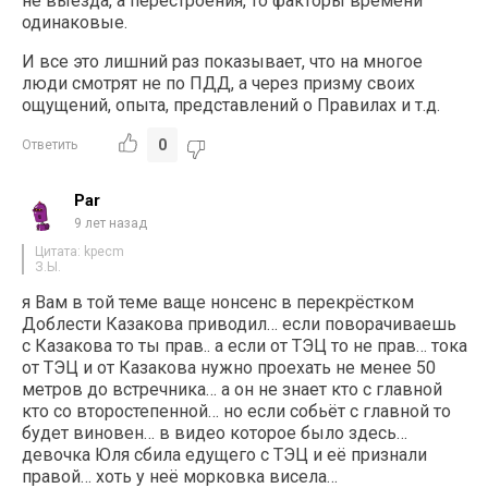
не выезда, а перестроения, то факторы времени
одинаковые.
И все это лишний раз показывает, что на многое
люди смотрят не по ПДД, а через призму своих
ощущений, опыта, представлений о Правилах и т.д.
0
Ответить
Par
9 лет назад
Цитата: kpecm
З.Ы.
я Вам в той теме ваще нонсенс в перекрёстком
Доблести Казакова приводил… если поворачиваешь
с Казакова то ты прав.. а если от ТЭЦ то не прав… тока
от ТЭЦ и от Казакова нужно проехать не менее 50
метров до встречника… а он не знает кто с главной
кто со второстепенной… но если собьёт с главной то
будет виновен… в видео которое было здесь…
девочка Юля сбила едущего с ТЭЦ и её признали
правой… хоть у неё морковка висела…