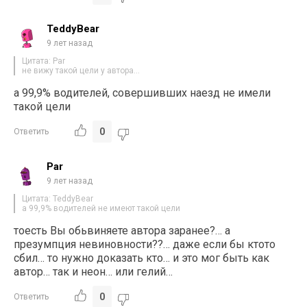
TeddyBear
9 лет назад
Цитата: Par
не вижу такой цели у автора…
а 99,9% водителей, совершивших наезд не имели
такой цели
0
Ответить
Par
9 лет назад
Цитата: TeddyBear
а 99,9% водителей не имеют такой цели
тоесть Вы обьвиняете автора заранее?… а
презумпция невиновности??… даже если бы ктото
сбил… то нужно доказать кто… и это мог быть как
автор… так и неон… или гелий…
0
Ответить