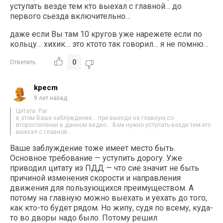
уступать везде тем кто выехал с главной… до
первого сьезда включительно…
даже если Вы там 10 кругов уже нарежете если по
кольцу… хихик… это ктото так говорил… я не помню…
0
Ответить
kpecm
9 лет назад
Цитата: Par
в этом Ваше заблуждение… при выезде на главную со
второстепенки в данном видео… Вам нужно уступать везде тем кто
выехал с главной…
Ваше заблуждение тоже имеет место быть.
Основное требование — уступить дорогу. Уже
приводил цитату из ПДД — что сие значит не быть
причиной изменения скорости и направления
движения для пользующихся преимуществом. А
потому на главную можно выехать и уехать до того,
как кто-то будет рядом. Но жипу, судя по всему, куда-
то во дворы надо было. Потому решил