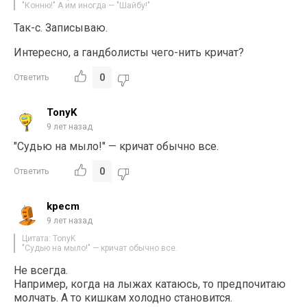
"Конню!" А им иногда — "Шайбу!"
Так-с. Записываю.
Интересно, а гандболисты чего-нить кричат?
0
Ответить
TonyK
9 лет назад
"Судью на мыло!" — кричат обычно все.
0
Ответить
kpecm
9 лет назад
Цитата: TonyK
"Судью на мыло!" — кричат обычно все.
Не всегда.
Например, когда на лыжах катаюсь, то предпочитаю
молчать. А то кишкам холодно становится.