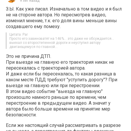
9 лет назад
З.Ы. Как уже писал. Изначально в том видео и я был
не на стороне автора. Но пересмотрев видео,
изменил мнение, т.к. его доля вины меньше вины
создавшего ему помеху.
Цитата: Par
Просто его завиноватят на 146%… это даже не обсуждается…
выехал со второстепенной дороги и неуступил автору
двигающемуся по главной…
Это не причина ДТП.
При выезде на главную его траектория никак не
пересекалась с траекторией автора.
И даже если бы пересекалась, то какая разница в
каком месте ПДД требуют "уступить дорогу"? При
выезде на главную или при перестроении.
В этом видео событие "выезда на главную"
произошло намного раньше по времени, чем
перестроение в предыдущем видео. А значит у
автора было больше времени на принятие мер
безопасности.
Если же настоящий случай рассматривать в разрезе