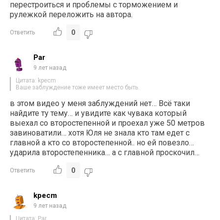
перестроиться и проблемы с торможением и
рулежкой переложить на автора.
0
Ответить
Par
9 лет назад
Цитата: kpecm
Ваше заблуждение тоже имеет место быть.
в этом видео у меня заблуждений нет… Всё таки
найдите ту тему… и увидите как чувака который
выехал со второстепенной и проехал уже 50 метров
завиноватили… хотя Юля не знала кто там едет с
главной а кто со второстепенной.. но ей повезло…
ударила второстепенника… а с главной проскочил…
0
Ответить
kpecm
9 лет назад
Цитата: Par