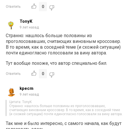
0
Ответить
TonyK
9 лет назад
Странно: нашлось больше половины из
проголосовавших, считающих виновным кроссовер.
В то время, как в соседней теме (и схожей ситуации)
почти единогласно голосовали за вину автора.
Тут вообще похоже, что автор специально бил.
0
Ответить
kpecm
9 лет назад
Цитата: TonyK
Странно: нашлось больше половины из проголосовавших,
считающих виновным кроссовер. В то время, как в соседней теме
(и схожей ситуации) почти единогласно голосовали за вину автора.
Так мне и было интересно, с самого начала, как будут