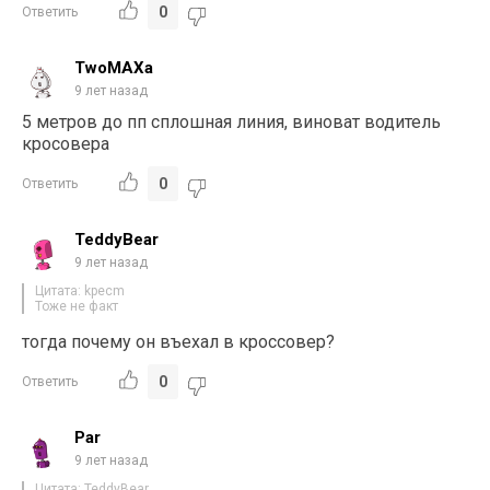
0
Ответить
TwoMAXa
9 лет назад
5 метров до пп сплошная линия, виноват водитель
кросовера
0
Ответить
TeddyBear
9 лет назад
Цитата: kpecm
Тоже не факт
тогда почему он въехал в кроссовер?
0
Ответить
Par
9 лет назад
Цитата: TeddyBear