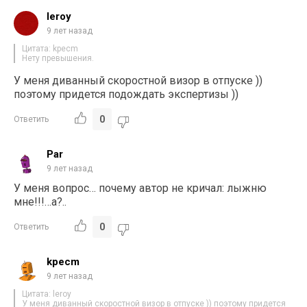
leroy
9 лет назад
Цитата: kpecm
Нету превышения.
У меня диванный скоростной визор в отпуске ))
поэтому придется подождать экспертизы ))
0
Ответить
Par
9 лет назад
У меня вопрос… почему автор не кричал: лыжню
мне!!!…а?..
0
Ответить
kpecm
9 лет назад
Цитата: leroy
У меня диванный скоростной визор в отпуске )) поэтому придется