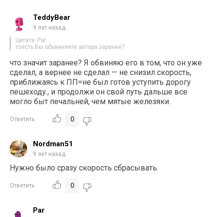
TeddyBear
9 лет назад
Цитата: Par
тоесть Вы обьвиняете автора заранее?.
что значит заранее? Я обвиняю его в том, что он уже
сделал, а вернее не сделал — не снизил скорость,
приближаясь к ПП=не был готов уступить дорогу
пешеходу., и продолжи он свой путь дальше все
могло быт печальней, чем мятые железяки.
0
Ответить
Nordman51
9 лет назад
Нужно было сразу скорость сбрасывать.
0
Ответить
Par