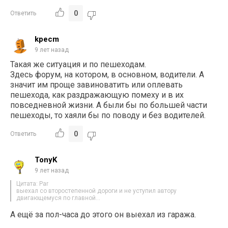
0
Ответить
kpecm
9 лет назад
Такая же ситуация и по пешеходам.
Здесь форум, на котором, в основном, водители. А
значит им проще завиноватить или оплевать
пешехода, как раздражающую помеху и в их
повседневной жизни. А были бы по большей части
пешеходы, то хаяли бы по поводу и без водителей.
0
Ответить
TonyK
9 лет назад
Цитата: Par
выехал со второстепенной дороги и не уступил автору
двигающемуся по главной…
А ещё за пол-часа до этого он выехал из гаража.