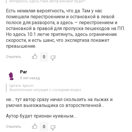
Интересно, здесь тоже автор виноват будет?
Есть немалая вероятность, что да. Там у нас
помешали перестроением и остановкой в левой
полосе для разворота, а здесь — перестроением и
остановкой в правой для пропуска пешеходов на ПП.
Но здесь 10.1 легче притянуть, здесь ограничение
скорости, и есть шанс, что экспертиза покажет
превышение.
0
Ответить
Par
9 лет назад
Цитата: kpecm
Аналогичная ситуация с соседним видео.
не… тут автор сразу начал скользить на лыжах и
умочил выезжальщика со второстепенной…
Аутор будет признан нуивным…
0
Ответить