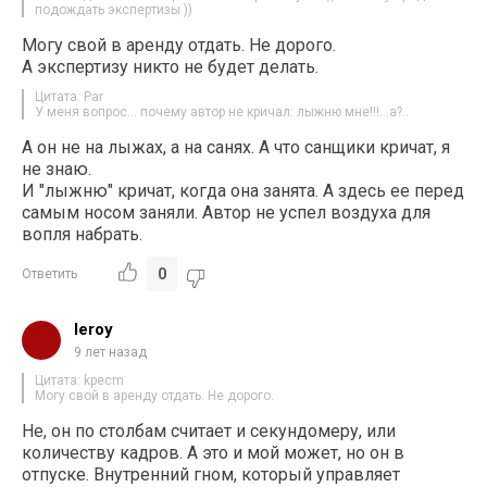
подождать экспертизы ))
Могу свой в аренду отдать. Не дорого.
А экспертизу никто не будет делать.
Цитата: Par
У меня вопрос… почему автор не кричал: лыжню мне!!!…а?..
А он не на лыжах, а на санях. А что санщики кричат, я
не знаю.
И "лыжню" кричат, когда она занята. А здесь ее перед
самым носом заняли. Автор не успел воздуха для
вопля набрать.
0
Ответить
leroy
9 лет назад
Цитата: kpecm
Могу свой в аренду отдать. Не дорого.
Не, он по столбам считает и секундомеру, или
количеству кадров. А это и мой может, но он в
отпуске. Внутренний гном, который управляет