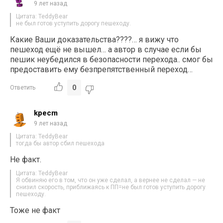
9 лет назад
Цитата: TeddyBear
не был готов уступить дорогу пешеходу.
Какие Ваши доказательства????… я вижу что
пешеход ещё не вышел… а автор в случае если бы
пешик неубедился в безопасности перехода.. смог бы
предоставить ему безпрепятственный переход…
0
Ответить
kpecm
9 лет назад
Цитата: TeddyBear
тогда бы автор сбил пешехода
Не факт.
Цитата: TeddyBear
Я обвиняю его в том, что он уже сделал, а вернее не сделал — не
снизил скорость, приближаясь к ПП=не был готов уступить дорогу
пешеходу.
Тоже не факт