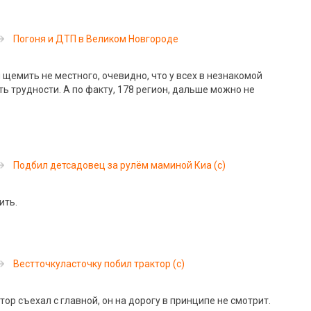
Погоня и ДТП в Великом Новгороде
 щемить не местного, очевидно, что у всех в незнакомой
ь трудности. А по факту, 178 регион, дальше можно не
Подбил детсадовец за рулём маминой Киа (с)
ить.
Вестточкуласточку побил трактор (с)
втор съехал с главной, он на дорогу в принципе не смотрит.