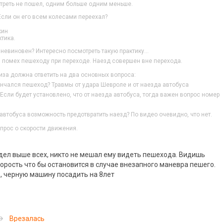
треть не пошел, одним больше одним меньше.
 Если он его всем колесами переехал?
кин
тика.
невиновен? Интересно посмотреть такую практику…
 помех пешеходу при переходе. Наезд совершен вне перехода.
иза должна ответить на два основных вопроса:
кончался пешеход? Травмы от удара Шевроле и от наезда автобуса
Если будет установлено, что от наезда автобуса, тогда важен вопрос номер
 автобуса возможность предотвратить наезд? По видео очевидно, что нет.
прос о скорости движения.
дел выше всех, никто не мешал ему видеть пешехода. Видишь
орость что бы остановится в случае внезапного маневра пешего.
, черную машину посадить на 8лет
Врезалась