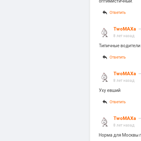
оптимистичный.
Ответить
TwoMAXa
8 лет назад
Типичные водители 
Ответить
TwoMAXa
8 лет назад
Уху евший
Ответить
TwoMAXa
8 лет назад
Норма для Москвы п