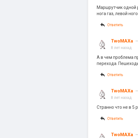
Маршрутчик одной р
нога газ, левой ног
Ответить
TwoMAXa
8 лет назад
А в чем проблема п
перехода. Пешеходы
Ответить
TwoMAXa
8 лет назад
Странно что не в 5 
Ответить
TwoMAXa