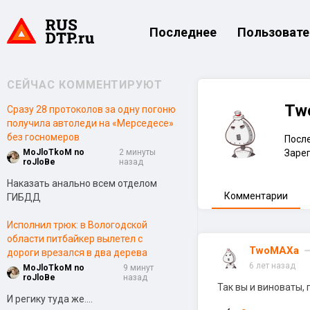
Последнее
Пользовате
СЕЙЧАС КОММЕНТИРУЮТ
Tw
Сразу 28 протоколов за одну погоню
получила автоледи на «Мерседесе»
без госномеров
После
MoJloTkoM no
2 минуты
Зарег
roJloBe
назад
Наказать анально всем отделом
Комментарии
ГИБДД
Исполнил трюк: в Вологодской
области питбайкер вылетел с
TwoMAXa
дороги врезался в два дерева
6 лет назад
MoJloTkoM no
9 минут
roJloBe
назад
Так вы и виноваты,
И регику туда же....