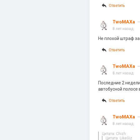
Ответить
TwoMAXa
8 лет назад
Не плохой штраф за
Ответить
TwoMAXa
8 лет назад
Последние 2 недели,
автобусной полосе 
Ответить
TwoMAXa
8 лет назад
Цитата: Chizh
Цитата: LikeGiz