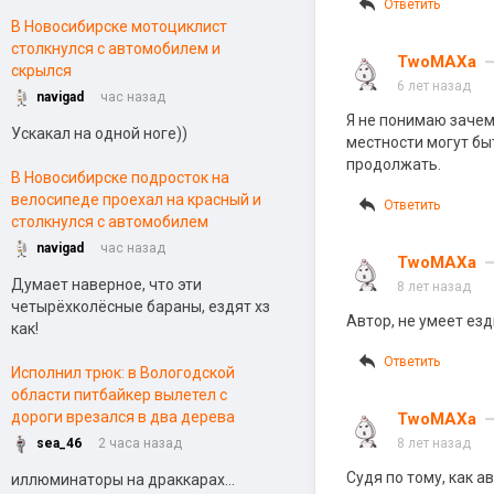
Ответить
В Новосибирске мотоциклист
столкнулся с автомобилем и
TwoMAXa
скрылся
6 лет назад
navigad
час назад
Я не понимаю зачем
Ускакал на одной ноге))
местности могут быт
продолжать.
В Новосибирске подросток на
велосипеде проехал на красный и
Ответить
столкнулся с автомобилем
navigad
час назад
TwoMAXa
Думает наверное, что эти
8 лет назад
четырёхколёсные бараны, ездят хз
Автор, не умеет езд
как!
Ответить
Исполнил трюк: в Вологодской
области питбайкер вылетел с
дороги врезался в два дерева
TwoMAXa
sea_46
2 часа назад
8 лет назад
Судя по тому, как а
иллюминаторы на драккарах...