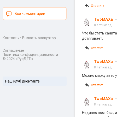
Ответить
Все комментарии
TwoMAXa
8 лет назад
Что бы стать санит
Контакты
•
Вызвать эвакуатор
дотягивает.
Ответить
Соглашение
Политика конфиденциальности
© 2024 «РусДТП»
TwoMAXa
8 лет назад
Можно марку авто у
Наш клуб Вконтакте
Ответить
TwoMAXa
8 лет назад
Недавно пост был, 