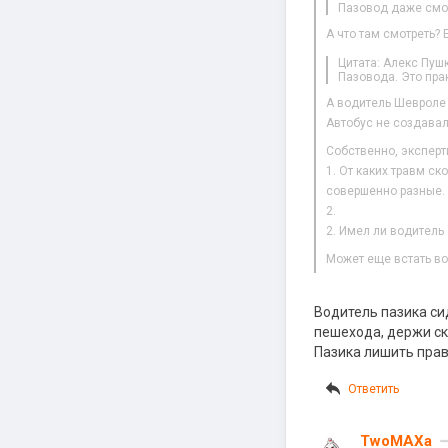
Пазовод даже смо
А что там смотреть?
Цитата: Алекс Пуш
Пазовода. Это прак
А водитель Шевроле 
Автобус не создавал
Собственно, эксперт
1. От каких травм с
совершенно разные. 
2.
2. Имел ли водитель
Может еще встать во
Водитель пазика си
пешехода, держи ск
Пазика лишить прав
Ответить
TwoMAXa