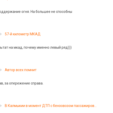
оддержание огня. На большее не способны
57-й километр МКАД
тат на мкад, почему именно левый ряд)))
Автор всех помнит
, за опережение справа.
В Калмыкии в момент ДТП с бензовозом пассажиров
выбросило из салона маршрутки