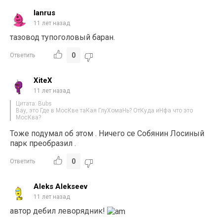
lanrus
11 лет назад
тазовод тупоголовый баран.
0
Ответить
XiteX
11 лет назад
Цитата: Bubs
Вау, это Где в МосКве таКая ГлуХомаНь? ОтКуда иНфа что это
МосКва?
Тоже подумал об этом . Ничего се Собянин Лосиный
парк преобразил .
0
Ответить
Aleks Alekseev
11 лет назад
автор дебил леворядник!