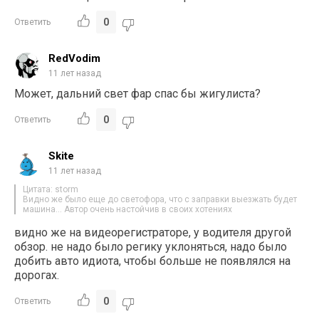
0
Ответить
RedVodim
11 лет назад
Может, дальний свет фар спас бы жигулиста?
0
Ответить
Skite
11 лет назад
Цитата: storm
Видно же было еще до светофора, что с заправки выезжать будет
машина… Автор очень настойчив в своих хотениях
видно же на видеорегистраторе, у водителя другой
обзор. не надо было регику уклоняться, надо было
добить авто идиота, чтобы больше не появлялся на
дорогах.
0
Ответить