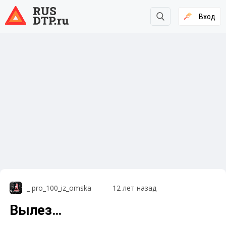
Вход
_ pro_100_iz_omska
12 лет назад
Вылез…