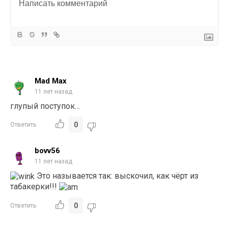
Mad Max
11 лет назад
глупый поступок…
0
Ответить
bovv56
11 лет назад
Это называется так: выскочил, как чёрт из
табакерки!!!
0
Ответить