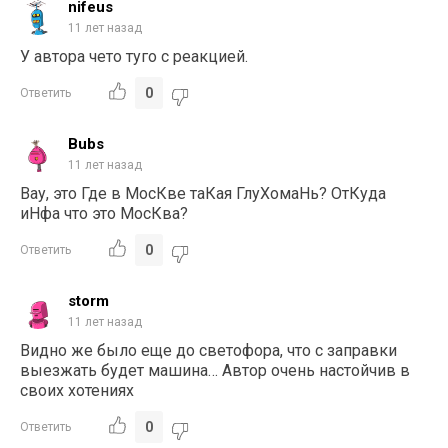
nifeus
11 лет назад
У автора чето туго с реакцией.
0
Ответить
Bubs
11 лет назад
Вау, это Где в МосКве таКая ГлуХомаНь? ОтКуда
иНфа что это МосКва?
0
Ответить
storm
11 лет назад
Видно же было еще до светофора, что с заправки
выезжать будет машина… Автор очень настойчив в
своих хотениях
0
Ответить