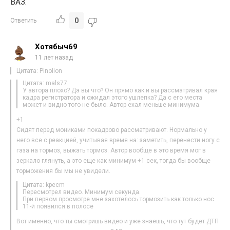
ВАЗ.
0
Ответить
Хотябыч69
11 лет назад
Цитата: Pinolion
Цитата: mals77
У автора плохо? Да вы что? Он прямо как и вы рассматривал края
кадра регистратора и ожидал этого ушлепка? Да с его места
может и видно того не было. Автор ехал меньше минимума.
+1
Сидят перед мониками покадрово рассматривают. Нормально у
него все с реакцией, учитывая время на: заметить, перенести ногу с
газа на тормоз, выжать тормоз. Автор вообще в это время мог в
зеркало глянуть, а это еще как минимум +1 сек, тогда бы вообще
торможения бы мы не увидели.
Цитата: kpecm
Пересмотрел видео. Минимум секунда.
При первом просмотре мне захотелось тормозить как только нос
11-й появился в полосе
Вот именно, что ты смотришь видео и уже знаешь, что тут будет ДТП