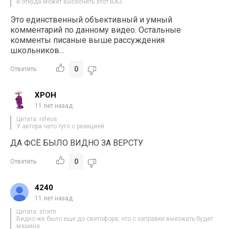
и откуда может выскочить этот ВАЗ.
Это единственный объективный и умный
комментарий по данному видео. Остальные
комменты писаные выше рассуждения
школьников…
0
Ответить
ХРОН
11 лет назад
Цитата: nifeus
У автора чето туго с реакцией.
ДА ФСЁ БЫЛО ВИДНО ЗА ВЕРСТУ
0
Ответить
4240
11 лет назад
Цитата: storm
Видно же было еще до светофора, что с заправки выезжать будет
машина