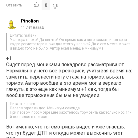
0
Ответить
Pinolion
11 лет назад
Цитата: mals77
У автора плохо? Да вы что? Он прямо как и вы рассматривал края
кадра регистратора и ожидал этого ушлепка? Да с его места может
и видно того не было. Автор ехал меньше минимума.
+1
Сидят перед мониками покадрово рассматривают.
Нормально у него все с реакцией, учитывая время на:
заметить, перенести ногу с газа на тормоз, выжать
тормоз. Автор вообще в это время мог в зеркало
глянуть, а это еще как минимум +1 сек, тогда бы
вообще торможения бы мы не увидели.
Цитата: kpecm
Пересмотрел видео. Минимум секунда.
При первом просмотре мне захотелось тормозить как только нос 11-
й появился в полосе
Вот именно, что ты смотришь видео и уже знаешь,
что тут будет ДТП и откуда может выскочить этот