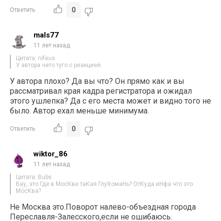
0
Ответить
mals77
11 лет назад
Цитата: nifeus
У автора чето туго с реакцией.
У автора плохо? Да вы что? Он прямо как и вы
рассматривал края кадра регистратора и ожидал
этого ушлепка? Да с его места может и видно того не
было. Автор ехал меньше минимума.
0
Ответить
wiktor_86
11 лет назад
Цитата: Bubs
Вау, это Где в МосКве таКая ГлуХомаНь? ОтКуда иНфа что это
МосКва?
Не Москва это.Поворот налево-объездная города
Переславля-Залесского,если не ошибаюсь.