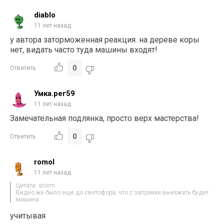
diablo
11 лет назад
у автора заторможенная реакция. на дереве коры
нет, видать часто туда машины входят!
0
Ответить
Умка.рег59
11 лет назад
Замечательная подлянка, просто верх мастерства!
0
Ответить
romol
11 лет назад
Цитата: storm
Видно же было еще до светофора, что с заправки выезжать будет
машина
учитывая