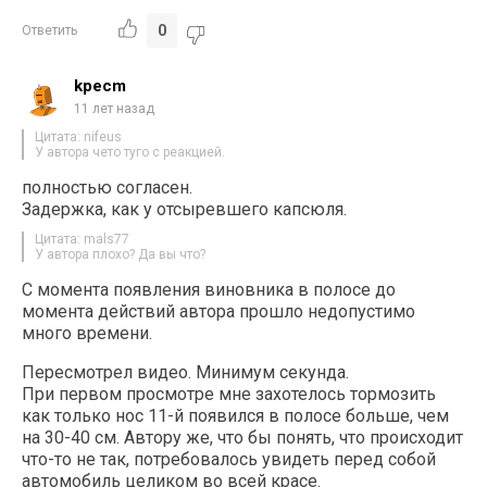
0
Ответить
kpecm
11 лет назад
Цитата: nifeus
У автора чето туго с реакцией.
полностью согласен.
Задержка, как у отсыревшего капсюля.
Цитата: mals77
У автора плохо? Да вы что?
С момента появления виновника в полосе до
момента действий автора прошло недопустимо
много времени.
Пересмотрел видео. Минимум секунда.
При первом просмотре мне захотелось тормозить
как только нос 11-й появился в полосе больше, чем
на 30-40 см. Автору же, что бы понять, что происходит
что-то не так, потребовалось увидеть перед собой
автомобиль целиком во всей красе.