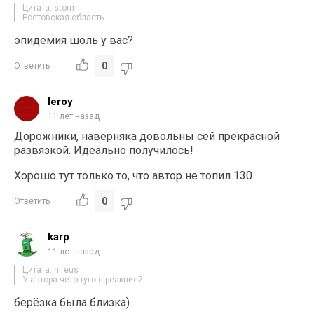
Цитата: storm
Ростовская область
эпидемия шоль у вас?
0
Ответить
leroy
11 лет назад
Дорожники, наверняка довольны сей прекрасной
развязкой. Идеально получилось!
Хорошо тут только то, что автор не топил 130.
0
Ответить
karp
11 лет назад
Цитата: nifeus
У автора чето туго с реакцией.
берёзка была близка)