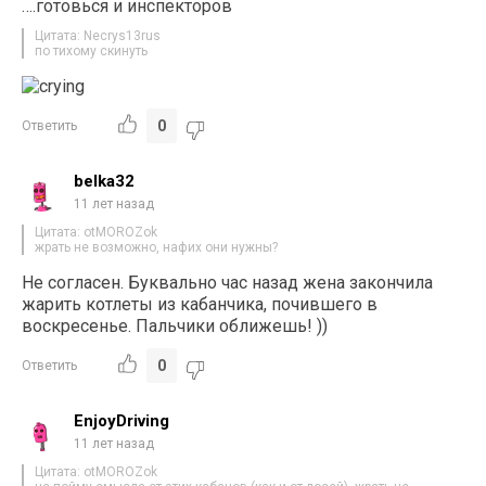
….готовься и инспекторов
Цитата: Necrys13rus
по тихому скинуть
0
Ответить
belka32
11 лет назад
Цитата: otMOROZok
жрать не возможно, нафих они нужны?
Не согласен. Буквально час назад жена закончила
жарить котлеты из кабанчика, почившего в
воскресенье. Пальчики оближешь! ))
0
Ответить
EnjoyDriving
11 лет назад
Цитата: otMOROZok