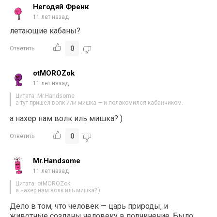
Негодяй Френк
11 лет назад
летающие кабаны?
0
Ответить
otMOROZok
11 лет назад
Цитата: Mr.Handsome
а тут пришел волк или мишка — и полакомился кабанчиком.
а нaxep нам волк иль мишка? )
0
Ответить
Mr.Handsome
11 лет назад
Цитата: otMOROZok
а нaxep нам волк иль мишка? )
Дело в том, что человек — царь природы, и
животные созданы человеку в подчинение. Было