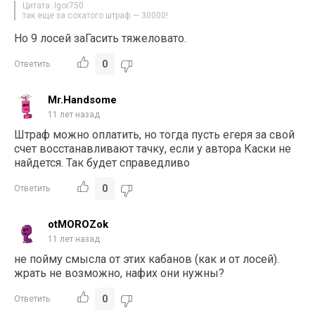
Цитата: Igor750
так еще за сохатого штраф — 30000!
Но 9 лосей заГасить тяжеловато.
0
Ответить
Mr.Handsome
11 лет назад
Штраф можно оплатить, но тогда пусть егеря за свой
счет восстанавливают тачку, если у автора Каски не
найдется. Так будет справедливо
0
Ответить
otMOROZok
11 лет назад
не пойму смысла от этих кабанов (как и от лосей).
жрать не возможно, нафих они нужны?
0
Ответить