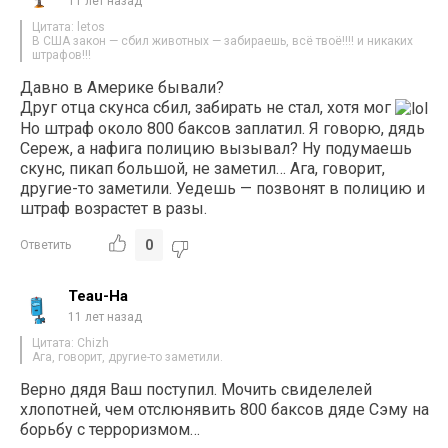
11 лет назад
Цитата: letos
В США закон — сбил животных — забираешь, всё твоё!!!! и никаких
штрафов!!!
Давно в Америке бывали?
Друг отца скунса сбил, забирать не стал, хотя мог
Но штраф около 800 баксов заплатил. Я говорю, дядь
Сереж, а нафига полицию вызывал? Ну подумаешь
скунс, пикап большой, не заметил… Ага, говорит,
другие-то заметили. Уедешь — позвонят в полицию и
штраф возрастет в разы.
0
Ответить
Teau-Ha
11 лет назад
Цитата: Chizh
Ага, говорит, другие-то заметили.
Верно дядя Ваш поступил. Мочить свиделелей
хлопотней, чем отслюнявить 800 баксов дяде Сэму на
борьбу с терроризмом…