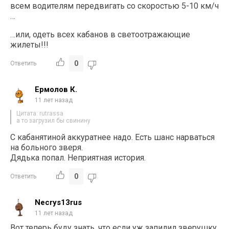
всем водителям передвигать со скоростью 5-10 км/ч
…
…или, одеть всех кабанов в светоотражающие
жилеты!!!
0
Ответить
Ермолов К.
11 лет назад
Цитата: rutrassa
а то загрузил бы свинину
С кабанятиной аккуратнее надо. Есть шанс нарваться
на больного зверя.
Дядька попал. Неприятная история.
0
Ответить
Necrys13rus
11 лет назад
Вот теперь буду знать, что если уж запилил зверушку