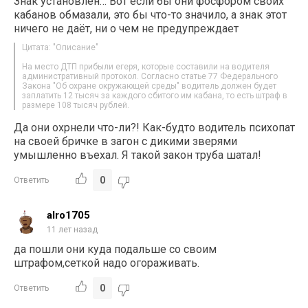
Знак установлен… Вот если бы они фосфором своих
кабанов обмазали, это бы что-то значило, а знак этот
ничего не даёт, ни о чем не предупреждает
Цитата: "Описание"
На место ДТП прибыли егеря, которые составили на водителя
административный протокол. Согласно статье 77 Федерального
Закона "Об охране окружающей среды" водитель должен будет
заплатить 12 тысяч за каждого сбитого им кабана, то есть штраф в
размере 108 тысяч рублей.
Да они охрнели что-ли?! Как-будто водитель психопат
на своей бричке в загон с дикими зверями
умышленно въехал. Я такой закон труба шатал!
0
Ответить
alro1705
11 лет назад
да пошли они куда подальше со своим
штрафом,сеткой надо огораживать.
0
Ответить