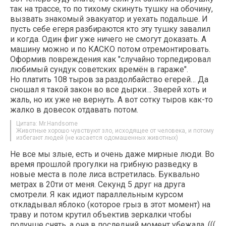
так на трассе, то по тихому скинуть тушку на обочину,
вызвать знакомый эвакуатор и уехать подальше. И
пусть себе егеря разбираются кто эту тушку завалил
и когда. Один фиг уже ничего не смогут доказать. А
машину можно и по КАСКО потом отремонтировать.
Оформив повреждения как "случайно торпедировал
любимый сундук советских времён в гараже".
Но платить 108 тыров за раздолбайство егерей… Да
сношал я такой закон во все дырки… Зверей хоть и
жаль, но их уже не вернуть. А вот сотку тыров как-то
жалко в довесок отдавать потом.
Цитата: Mr.Handsome
Животные хорошо чувствуют зло, исходящее от человека, и потому
избегают людей (не касается одомашенных животных)
Не все мы злые, есть и очень даже мирные люди. Во
время прошлой прогулки на грибную разведку в
новые места в поле лиса встретилась. Буквально
метрах в 20ти от меня. Секунд 5 друг на друга
смотрели. Я как идиот параллельным курсом
откладывал яблоко (которое грыз в этот момент) на
траву и потом крутил объектив зеркалки чтобы
получше снять, а она в последний момент убежала. (((