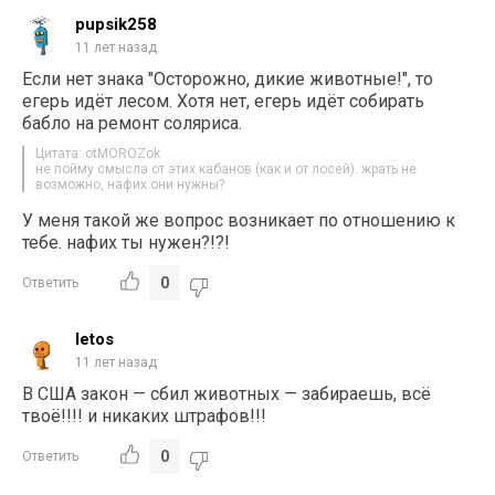
pupsik258
11 лет назад
Если нет знака "Осторожно, дикие животные!", то
егерь идёт лесом. Хотя нет, егерь идёт собирать
бабло на ремонт соляриса.
Цитата: otMOROZok
не пойму смысла от этих кабанов (как и от лосей). жрать не
возможно, нафих они нужны?
У меня такой же вопрос возникает по отношению к
тебе. нафих ты нужен?!?!
0
Ответить
letos
11 лет назад
В США закон — сбил животных — забираешь, всё
твоё!!!! и никаких штрафов!!!
0
Ответить