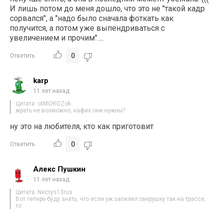
И лишь потом до меня дошло, что это не "такой кадр
сорвался", а "надо было сначала фоткать как
получится, а потом уже выпендриваться с
увеличением и прочим"….
0
Ответить
karp
11 лет назад
Цитата: otMOROZok
жрать не возможно, нафих они нужны?
ну это на любителя, кто как приготовит
0
Ответить
Алекс Пушкин
11 лет назад
Цитата: Necrys13rus
Вот теперь буду знать, что если уж запилил зверушку так на трассе,
то