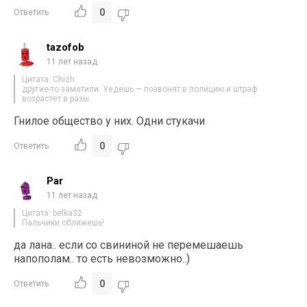
0
Ответить
tazofob
11 лет назад
Цитата: Chizh
другие-то заметили. Уедешь — позвонят в полицию и штраф
возрастет в разы.
Гнилое общество у них. Одни стукачи
0
Ответить
Par
11 лет назад
Цитата: belka32
Пальчики оближешь!
да лана.. если со свининой не перемешаешь
напополам.. то есть невозможно..)
0
Ответить