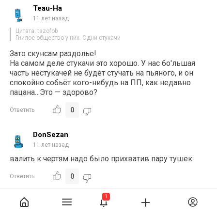
Teau-Ha
11 лет назад
Цитата: tazofob
Гнилое общество у них. Одни стукачи
Зато скунсам раздолье!
На самом деле стукачи это хорошо. У нас бо'льшая
часть нестукачей не будет стучать на пьяного, и он
спокойно собьёт кого-нибудь на ПП, как недавно
пацана…Это — здорово?
0
Ответить
DonSezan
11 лет назад
валить к чертям надо было прихватив пару тушек
0
Ответить
1
Teau-Ha
11 лет назад