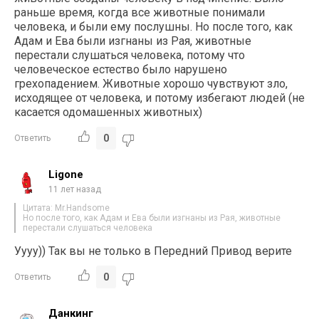
раньше время, когда все животные понимали
человека, и были ему послушны. Но после того, как
Адам и Ева были изгнаны из Рая, животные
перестали слушаться человека, потому что
человеческое естество было нарушено
грехопадением. Животные хорошо чувствуют зло,
исходящее от человека, и потому избегают людей (не
касается одомашенных животных)
0
Ответить
Ligone
11 лет назад
Цитата: Mr.Handsome
Но после того, как Адам и Ева были изгнаны из Рая, животные
перестали слушаться человека
Уууу)) Так вы не только в Передний Привод верите
0
Ответить
Данкинг