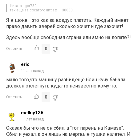
Цитата: Igor750
так еще за сохатого штраф — 30000!
Я в шоке… это как за воздух платить. Каждый имеет
право давить зверей сколько хочет и где захочет!
Здесь вообще свободная страна или амно на лопате?!
0
Ответить
eric
11 лет назад
мало того,что машину разбил,ещё блин кучу бабала
должен отстегнуть куда-то неизвестно кому-то.
0
Ответить
melkiy136
11 лет назад
Сказал бы что не он сбил, а "тот парень на Камазе".
Сбил и уехал, а он лишь на мертвые тушки налетел. И