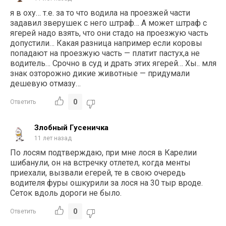
я в оху… т.е. за то что водила на проезжей части
задавил зверушек с него штраф… А может штраф с
ягерей надо взять, что они стадо на проезжую часть
допустили… Какая разница например если коровы
попадают на проезжую часть — платит пастух,а не
водитель… Срочно в суд и драть этих ягерей… Хы.. мля
знак озторожно дикие животные — придумали
дешевую отмазу…
0
Ответить
Злобный Гусеничка
11 лет назад
По лосям подтверждаю, при мне лося в Карелии
шибанули, он на встречку отлетел, когда менты
приехали, вызвали егерей, те в свою очередь
водителя фуры ошкурили за лося на 30 тыр вроде.
Сеток вдоль дороги не было.
0
Ответить