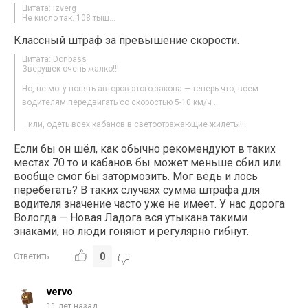
Цитата: izverg
Не кисло так. 108 тыщ…
Классный штраф за превышение скорости.
Цитата: Donbass
Зверушек очень жалко!!!
Но, не могу понять авторов этого закона — теперь что, всем
водителям передвигать со скоростью 5-10 км/ч …
…или, одеть всех кабанов в светоотражающие жилеты!!!
Если бы он шёл, как обычно рекомендуют в таких
местах 70 то и кабанов бы может меньше сбил или
вообще смог бы затормозить. Мог ведь и лось
перебегать? В таких случаях сумма штрафа для
водителя значение часто уже не имеет. У нас дорога
Вологда — Новая Ладога вся утыкана такими
знаками, но люди гоняют и регулярно гибнут.
0
Ответить
vervo
11 лет назад