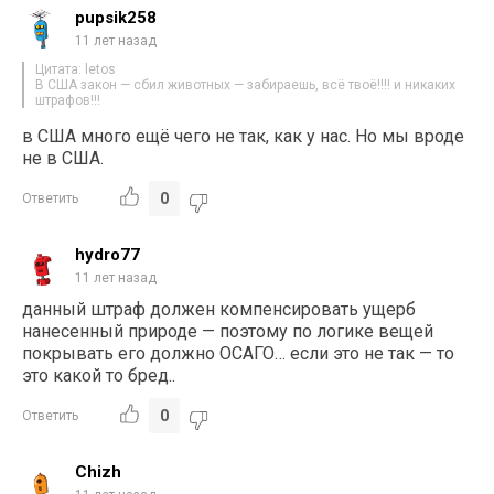
pupsik258
11 лет назад
Цитата: letos
В США закон — сбил животных — забираешь, всё твоё!!!! и никаких
штрафов!!!
в США много ещё чего не так, как у нас. Но мы вроде
не в США.
0
Ответить
hydro77
11 лет назад
данный штраф должен компенсировать ущерб
нанесенный природе — поэтому по логике вещей
покрывать его должно ОСАГО… если это не так — то
это какой то бред..
0
Ответить
Chizh