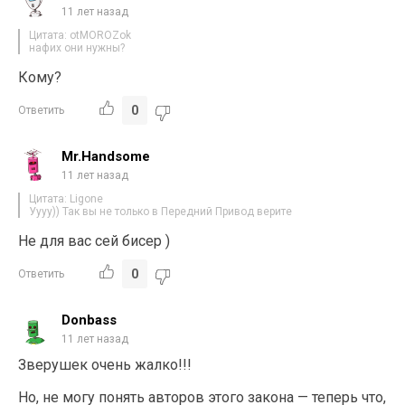
11 лет назад
Цитата: otMOROZok
нафих они нужны?
Кому?
0
Ответить
Mr.Handsome
11 лет назад
Цитата: Ligone
Уууу)) Так вы не только в Передний Привод верите
Не для вас сей бисер )
0
Ответить
Donbass
11 лет назад
Зверушек очень жалко!!!
Но, не могу понять авторов этого закона — теперь что,