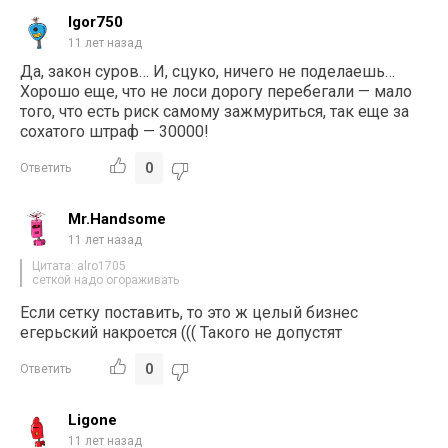
Igor750
11 лет назад
Да, закон суров… И, сцуко, ничего не поделаешь…
Хорошо еще, что не лоси дорогу перебегали — мало
того, что есть риск самому зажмуриться, так еще за
сохатого штраф — 30000!
0
Ответить
Mr.Handsome
11 лет назад
Цитата: alro1705
сеткой надо огораживать
Если сетку поставить, то это ж целый бизнес
егерьский накроется ((( Такого не допустят
0
Ответить
Ligone
11 лет назад