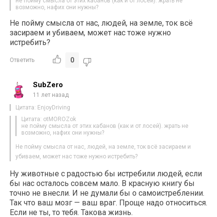
не пойму смысла от этих кабанов (как и от лосей). жрать не
возможно, нафих они нужны?
Не пойму смысла от нас, людей, на земле, ток всё
засираем и убиваем, может нас тоже нужно
истребить?
0
Ответить
SubZero
11 лет назад
Цитата: EnjoyDriving
Цитата: otMOROZok
не пойму смысла от этих кабанов (как и от лосей). жрать не
возможно, нафих они нужны?
Не пойму смысла от нас, людей, на земле, ток всё засираем и
убиваем, может нас тоже нужно истребить?
Ну животные с радостью бы истребили людей, если
бы нас осталось совсем мало. В красную книгу бы
точно не внесли. И не думали бы о самоистреблении.
Так что ваш мозг — ваш враг. Проще надо относиться.
Если не ты, то тебя. Такова жизнь.