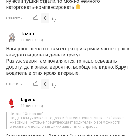
ну если тушки отдали, то можно немного
наторговать-компенсировать
0
Ответить
Tazuri
11 лет назад
Наверное, неплохо там егеря прикармливаются, раз с
каждого водителя деньги трясут.
Раз уж звери там появляются, то надо освещать
дорогу, да и знака, вероятно, вообще не видно. Вдруг
водитель в этих краях впервые.
0
Ответить
Ligone
11 лет назад
Цитата: "Описание"
На данном участке автодороги был установлен знак 1.27 "Дикие
животные", которые предупреждает водителей о возможности
внезапного появления диких животных на трассе.