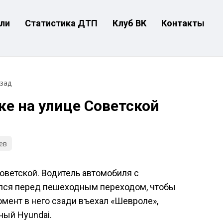
ли
Статистика ДТП
Клуб ВК
Контакты
азад
ке на улице Советской
ев
оветской. Водитель автомобиля с
лся перед пешеходным переходом, чтобы
омент в него сзади въехал «Шевроле»,
ный Hyundai.