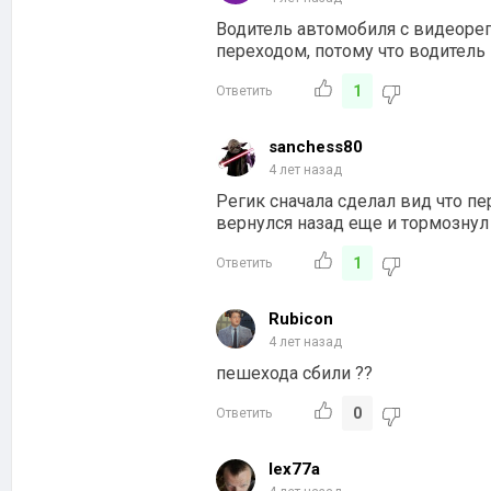
Водитель автомобиля с видеоре
переходом, потому что водитель 
1
Ответить
sanchess80
4 лет назад
Регик сначала сделал вид что пе
вернулся назад еще и тормознул
1
Ответить
Rubicon
4 лет назад
пешехода сбили ??
0
Ответить
lex77a