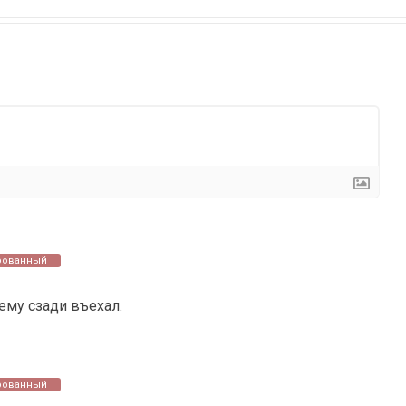
рованный
 ему сзади въехал.
рованный