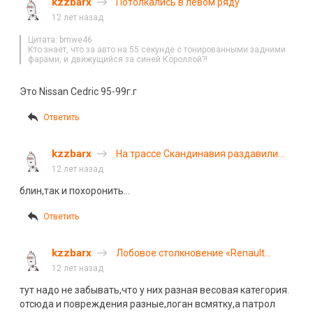
kzzbarx
Потолкались в левом ряду
12 лет назад
Цитата: bmwe46
Кто знает, что за авто на 55 секунде с тонированными задними
фарами, и движущийся за синей Короллой?!
Это Nissan Cedric 95-99г.г
Ответить
kzzbarx
На трассе Скандинавия раздавили
легковушку
12 лет назад
блин,так и похоронить…
Ответить
kzzbarx
Лобовое столкновение «Renault
Logan» и «Nissan Patrol» под
12 лет назад
Оренбургом
тут надо не забывать,что у них разная весовая категория.
отсюда и повреждения разные,логан всмятку,а патрол