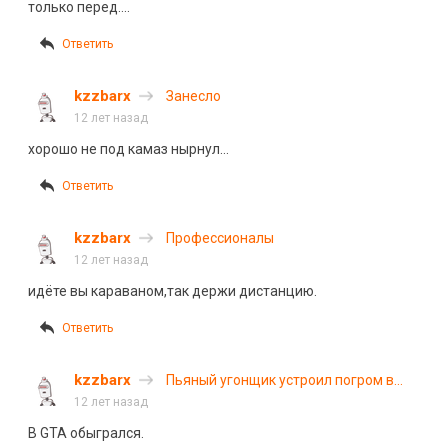
только перед….
Ответить
kzzbarx
Занесло
12 лет назад
хорошо не под камаз нырнул…
Ответить
kzzbarx
Профессионалы
12 лет назад
идёте вы караваном,так держи дистанцию.
Ответить
kzzbarx
Пьяный угонщик устроил погром в
центре Ярославля
12 лет назад
В GTA обыгрался.