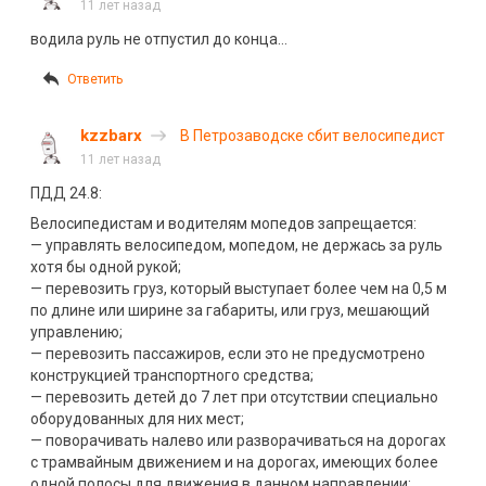
погибли 11 человек. Фоторепортаж
11 лет назад
водила руль не отпустил до конца…
Ответить
kzzbarx
В Петрозаводске сбит велосипедист
11 лет назад
ПДД 24.8:
Велосипедистам и водителям мопедов запрещается:
— управлять велосипедом, мопедом, не держась за руль
хотя бы одной рукой;
— перевозить груз, который выступает более чем на 0,5 м
по длине или ширине за габариты, или груз, мешающий
управлению;
— перевозить пассажиров, если это не предусмотрено
конструкцией транспортного средства;
— перевозить детей до 7 лет при отсутствии специально
оборудованных для них мест;
— поворачивать налево или разворачиваться на дорогах
с трамвайным движением и на дорогах, имеющих более
одной полосы для движения в данном направлении;