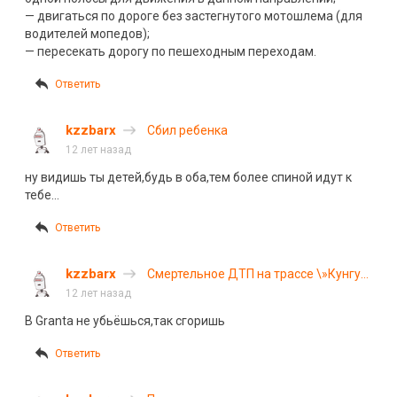
— двигаться по дороге без застегнутого мотошлема (для
водителей мопедов);
— пересекать дорогу по пешеходным переходам.
Ответить
kzzbarx
Сбил ребенка
12 лет назад
ну видишь ты детей,будь в оба,тем более спиной идут к
тебе…
Ответить
kzzbarx
Смертельное ДТП на трассе \»Кунгур
— Соликамск\»
12 лет назад
В Granta не убьёшься,так сгоришь
Ответить