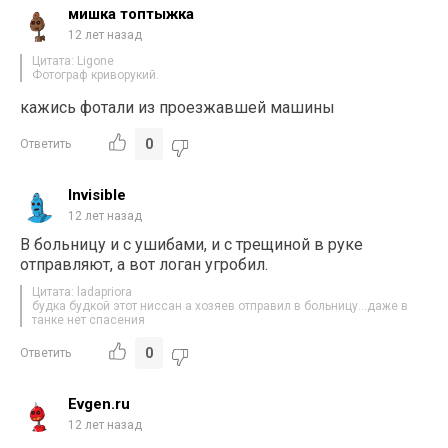
мишка топтыжка
12 лет назад
Цитата: Ligone
Фотограф криворукий.
кажись фотали из проезжавшей машины
0
Ответить
Invisible
12 лет назад
В больницу и с ушибами, и с трещиной в руке
отправляют, а вот логан угробил.
Цитата: ladapriora
будка будкой этот ниссан а хозяев отправил в больницу…даже в
танке нет спасения
0
Ответить
Evgen.ru
12 лет назад