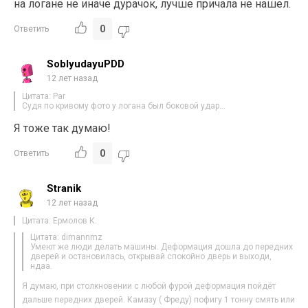
на логане не иначе дурачок, лучше причала не нашел.
0
Ответить
SoblyudayuPDD
12 лет назад
Цитата: Par
Судя по кривому фото у логана был боковой удар…
Я тоже так думаю!
0
Ответить
Stranik
12 лет назад
Цитата: Ермолов К.
Цитата: dimannmz
Умеют же люди делать машины. Деформация дошла до передних
дверей и остановилась, открывай спокойно дверь и выходи,
ндаа.
Я думаю, при столкновении с любой фурой деформация пойдёт
дальше передних дверей. Камазу ( Фреду) пофигу 1 тонну смять или