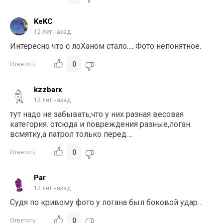
KeKC
12 лет назад
Интересно что с лоХаном стало…. Фото непонятное.
0
Ответить
kzzbarx
12 лет назад
тут надо не забывать,что у них разная весовая
категория. отсюда и повреждения разные,логан
всмятку,а патрол только перед….
0
Ответить
Par
12 лет назад
Судя по кривому фото у логана был боковой удар…
0
Ответить