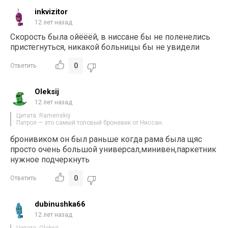
inkvizitor
12 лет назад
Скорость была ойёёёй, в ниссане бы не поленелись
пристегнуться, никакой больницы бы не увидели
0
Ответить
Oleksij
12 лет назад
Цитата: Ramenskiy
Патрол — это самый топовый броневик от Ниссан.
бронивиком он был раньше когда рама была щяс
просто очень большой универсал,минивен,паркетник
нужное подчеркнуть
0
Ответить
dubinushka66
12 лет назад