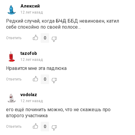
Алексий
12 лет назад
Редкий случай, когда
БЧД
ББД невиновен, катил
себе спокойно по своей полосе…
0
Ответить
tazofob
12 лет назад
Нравится мне эта падлюка
0
Ответить
vodolaz
12 лет назад
его ещё починить можно, что не скажешь про
второго участника
0
Ответить