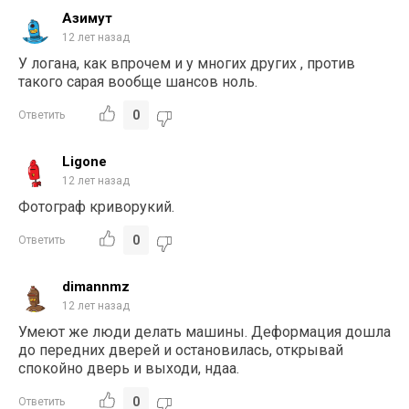
Азимут
12 лет назад
У логана, как впрочем и у многих других , против
такого сарая вообще шансов ноль.
0
Ответить
Ligone
12 лет назад
Фотограф криворукий.
0
Ответить
dimannmz
12 лет назад
Умеют же люди делать машины. Деформация дошла
до передних дверей и остановилась, открывай
спокойно дверь и выходи, ндаа.
0
Ответить