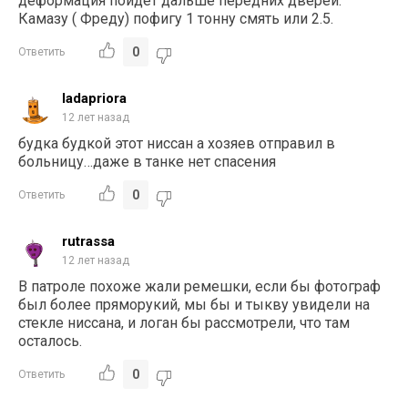
деформация пойдёт дальше передних дверей.
Камазу ( Фреду) пофигу 1 тонну смять или 2.5.
0
Ответить
ladapriora
12 лет назад
будка будкой этот ниссан а хозяев отправил в
больницу…даже в танке нет спасения
0
Ответить
rutrassa
12 лет назад
В патроле похоже жали ремешки, если бы фотограф
был более пряморукий, мы бы и тыкву увидели на
стекле ниссана, и логан бы рассмотрели, что там
осталось.
0
Ответить