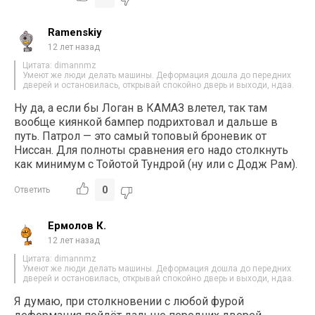
Ramenskiy
12 лет назад
Цитата: dimannmz
Умеют же люди делать машины. Деформация дошла до передних
дверей и остановилась, открывай спокойно дверь и выходи, ндаа.
Ну да, а если бы Логан в КАМАЗ влетел, так там
вообще киянкой бампер подрихтовал и дальше в
путь. Патрол — это самый топовый броневик от
Ниссан. Для полноты сравнения его надо столкнуть
как минимум с Тойотой Тундрой (ну или с Додж Рам).
0
Ответить
Ермолов К.
12 лет назад
Цитата: dimannmz
Умеют же люди делать машины. Деформация дошла до передних
дверей и остановилась, открывай спокойно дверь и выходи, ндаа.
Я думаю, при столкновении с любой фурой