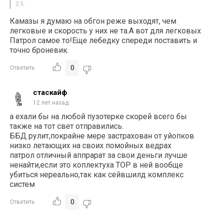
2.5.
Камазы я думаю на обгон реже выходят, чем
легковые и скорость у них не та.А вот для легковых
Патрол самое то!Еще лебедку спереди поставить и
точно броневик.
0
Ответить
стаскайф
12 лет назад
а ехали бы на любой пузотерке скорей всего бы
также на тот свет отправились.
ББД рулит,покрайне мере застрахован от уйопков
низко летающих на своих помойных ведрах
патрол отличный аппрарат за свои деньги лучше
ненайти,если это коплектуха TOP в ней вообще
убиться нереально,так как сейвшилд комплекс
систем
0
Ответить