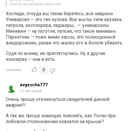
Цитата: Oleksij
универсал,минивен,паркетник
Хоспаде, откуда вы такие берётесь, всё наврано…
Универсал — это тип кузова. Все жыпы типа крузака,
патрола, эксплорера, паджеры,.. — универсалы.
Минивен — ну погугли, пупсик, что такое минивен.
Паркетник — тоже мимо кассы, это полноценный
внедорожник, разве что жалко его в болоте убивать.
Судя по всему, не пристегнулись. Ну а другая
консерва — она и есть.
0
Ответить
evgescha777
11 лет назад
Очень прошу откликнуться свидетелей данной
аварии!!!
А так же прошу знающих пояснить, как Логан при
лобовом столкновении оказался на крыше?