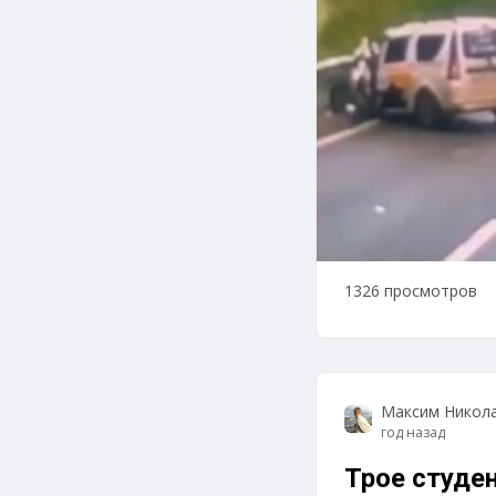
1326 просмотров
Максим Никол
год назад
Трое студе