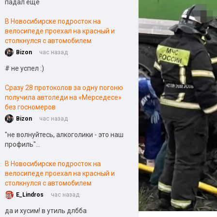
падал еще
В Новосибирске подросток на
велосипеде проехал на красный и
столкнулся с автомобилем
Bizon
час назад
# не успел :)
Сразу 28 протоколов за одну погоню
получила автоледи на «Мерседесе»
без госномеров
Bizon
час назад
"не волнуйтесь, алкоголики - это наш
профиль"...
В Новосибирске подросток на
велосипеде проехал на красный и
столкнулся с автомобилем
E_Lindros
час назад
да и хусим! в утиль длбба