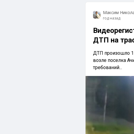
Максим Никол
год назад
Видеорегис
ДТП на тра
ДТП произошло 1 
возле поселка Ач
требований...