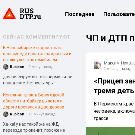
Последнее
Пользовате
ЧП и ДТП 
СЕЙЧАС КОММЕНТИРУЮТ
В Новосибирске подросток на
велосипеде проехал на красный и
столкнулся с автомобилем
Максим Никол
Rubicon
9 минут назад
2 месяца назад
двя велохрустов - это нормальное
«Прицеп зан
поведение. Нет культуры!
тремя деть
Исполнил трюк: в Вологодской
области питбайкер вылетел с
В Пермском крае 
дороги врезался в два дерева
человека, включая
Rubicon
11 минут назад
трассе...
Ха-ха! у нас такой же на ЖД
переезде трюкачит, похоже не