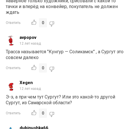
наверное только художники, срисовали с какой то
тачки и вперёд на конвейер, покупатель не должен
ждать
0
Ответить
avpopov
12 лет назад
Трасса называется "Кунгур — Соликамск" , а Сургут это
совсем далеко
0
Ответить
Xegen
12 лет назад
Э-э, а при чем тут Сургут? Или это какой-то другой
Сургут, из Самарской области?
0
Ответить
dubinushka66