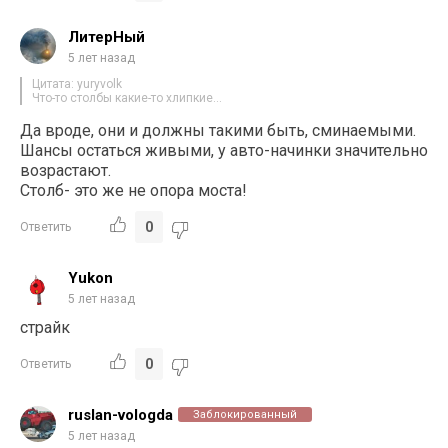
ЛитерНый
5 лет назад
Цитата: yuryvolk
Что-то столбы какие-то хлипкие…
Да вроде, они и должны такими быть, сминаемыми.
Шансы остаться живыми, у авто-начинки значительно
возрастают.
Столб- это же не опора моста!
0
Ответить
Yukon
5 лет назад
страйк
0
Ответить
ruslan-vologda
Заблокированный
5 лет назад