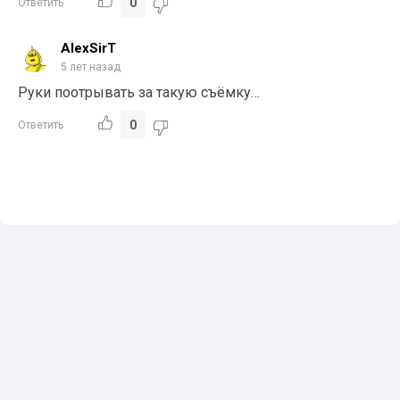
0
Ответить
AlexSirT
5 лет назад
Руки поотрывать за такую съёмку…
0
Ответить