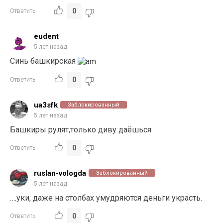
0
Ответить
eudent
5 лет назад
Синь башкирская
0
Ответить
ua3sfk
Заблокированный
5 лет назад
Башкиры рулят,только диву даёшься .
0
Ответить
ruslan-vologda
Заблокированный
5 лет назад
….уки, даже на столбах умудряются деньги украсть.
0
Ответить