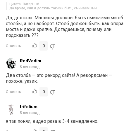
Цитата: ЛитерНый
Да вроде, они и должны такими быть, сминаемыми
Да, должны. Машины должны быть сминаемыми об
столбы, а не наоборот. Столб должен быть, как опора
моста и даже крепче. Догадаешься, почему или
подсказать ???
0
Ответить
RedVodim
5 лет назад
Два столба — это рекорд сайта! А рекордсмен —
похоже, уазик.
0
Ответить
trifolium
5 лет назад
я так понял, видео раза в 3-4 замедленно.