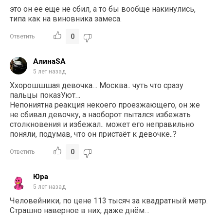
это он ее еще не сбил, а то бы вообще накинулись,
типа как на виновника замеса.
0
Ответить
АлинаSA
5 лет назад
Ххорошшшая девочка… Москва.. чуть что сразу
пальцы показУют…
Непониятна реакция некоего проезжающего, он же
не сбивал девочку, а наоборот пытался избежать
столкновения и избежал.. может его неправильно
поняли, подумав, что он пристаёт к девочке..?
0
Ответить
Юра
5 лет назад
Человейники, по цене 113 тысяч за квадратный метр.
Страшно наверное в них, даже днём…