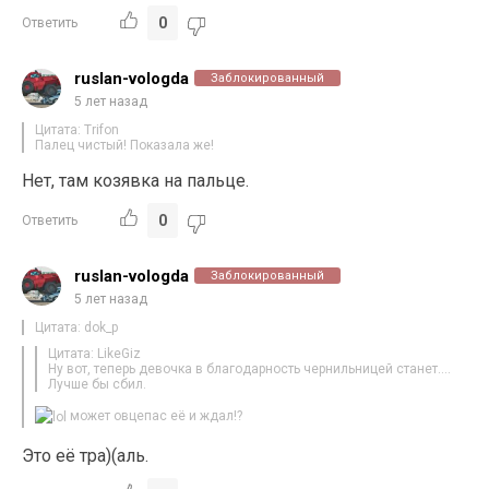
0
Ответить
ruslan-vologda
Заблокированный
5 лет назад
Цитата: Trifon
Палец чистый! Показала же!
Нет, там козявка на пальце.
0
Ответить
ruslan-vologda
Заблокированный
5 лет назад
Цитата: dok_p
Цитата: LikeGiz
Ну вот, теперь девочка в благодарность чернильницей станет….
Лучше бы сбил.
может овцепас её и ждал!?
Это её тра)(аль.