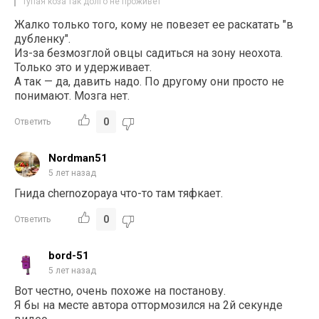
тупая коза так долго не проживет
Жалко только того, кому не повезет ее раскатать "в
дубленку".
Из-за безмозглой овцы садиться на зону неохота.
Только это и удерживает.
А так — да, давить надо. По другому они просто не
понимают. Мозга нет.
0
Ответить
Nordman51
5 лет назад
Гнида chernozopaya что-то там тяфкает.
0
Ответить
bord-51
5 лет назад
Вот честно, очень похоже на постанову.
Я бы на месте автора оттормозился на 2й секунде