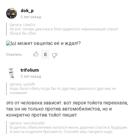
dok_p
5 лет назад
Цитата: LikeGiz
Ну вот, теперь девочка в благодарность чернильницей станет….
Лучше бы сбил.
может овцепас её и ждал!?
0
Ответить
trifolium
5 лет назад
Цитата: ua3sfk
Надо было сбить,тогда бы по другому думала,по другому не
понимают
это от человека зависит. вот лероя тойота переехала,
так он не только против автомобилистов, но и
конкретно против тойот пишет.
Цитата: sanchess80
Водитель объяснением пытался жизнь дурочке спасти в будущем.
А они на водителя бросаются. Спасибо ему говорить надо.