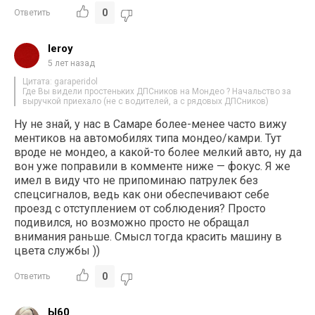
0
Ответить
leroy
5 лет назад
Цитата: garaperidol
Где Вы видели простеньких ДПСников на Мондео ? Начальство за
выручкой приехало (не с водителей, а с рядовых ДПСников)
Ну не знай, у нас в Самаре более-менее часто вижу
ментиков на автомобилях типа мондео/камри. Тут
вроде не мондео, а какой-то более мелкий авто, ну да
вон уже поправили в комменте ниже — фокус. Я же
имел в виду что не припоминаю патрулек без
спецсигналов, ведь как они обеспечивают себе
проезд с отступлением от соблюдения? Просто
подивился, но возможно просто не обращал
внимания раньше. Смысл тогда красить машину в
цвета службы ))
0
Ответить
Ы60