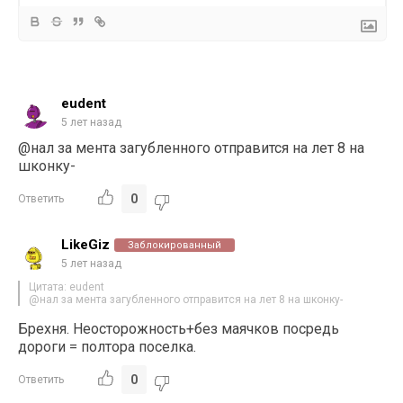
eudent
5 лет назад
@нал за мента загубленного отправится на лет 8 на
шконку-
0
Ответить
LikeGiz
Заблокированный
5 лет назад
Цитата: eudent
@нал за мента загубленного отправится на лет 8 на шконку-
Брехня. Неосторожность+без маячков посредь
дороги = полтора поселка.
0
Ответить