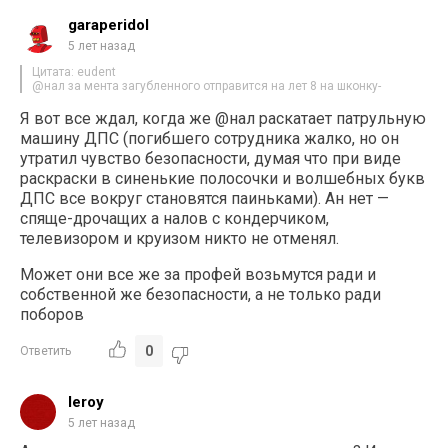
garaperidol
5 лет назад
Цитата: eudent
@нал за мента загубленного отправится на лет 8 на шконку-
Я вот все ждал, когда же @нал раскатает патрульную
машину ДПС (погибшего сотрудника жалко, но он
утратил чувство безопасности, думая что при виде
раскраски в синенькие полосочки и волшебных букв
ДПС все вокруг становятся паиньками). Ан нет —
спяще-дрочащих а налов с кондерчиком,
телевизором и круизом никто не отменял.
Может они все же за профей возьмутся ради и
собственной же безопасности, а не только ради
поборов
0
Ответить
leroy
5 лет назад