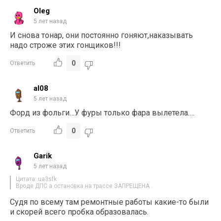
Oleg
5 лет назад
И снова тонар, они постоянно гоняют,наказывать
надо строже этих гонщиков!!!
0
Ответить
al08
5 лет назад
Форд из фольги…У фуры только фара вылетела….
0
Ответить
Garik
5 лет назад
Цитата: ua3sfk
Вроде ДПС а остановка на трассе ЗАПРЕЩЕНА .
Судя по всему там ремонтные работы какие-то были
и скорей всего пробка образовалась.