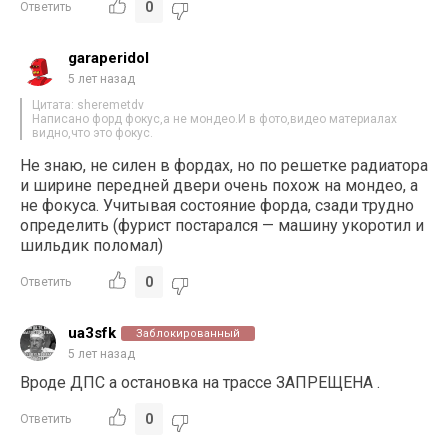
0
Ответить
garaperidol
5 лет назад
Цитата: sheremetdv
Написано форд фокус,а не мондео.И в фото,видео материалах
видно,что это фокус.
Не знаю, не силен в фордах, но по решетке радиатора
и ширине передней двери очень похож на мондео, а
не фокуса. Учитывая состояние форда, сзади трудно
определить (фурист постарался — машину укоротил и
шильдик поломал)
0
Ответить
ua3sfk
Заблокированный
5 лет назад
Вроде ДПС а остановка на трассе ЗАПРЕЩЕНА .
0
Ответить