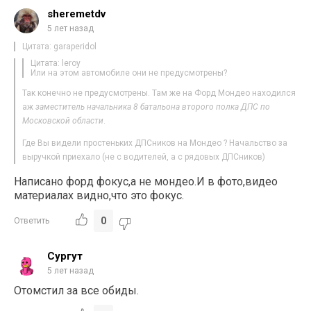
sheremetdv
5 лет назад
Цитата: garaperidol
Цитата: leroy
Или на этом автомобиле они не предусмотрены?
Так конечно не предусмотрены. Там же на Форд Мондео находился
аж
заместитель начальника 8 батальона второго полка ДПС по
Московской области
.
Где Вы видели простеньких ДПСников на Мондео ? Начальство за
выручкой приехало (не с водителей, а с рядовых ДПСников)
Написано форд фокус,а не мондео.И в фото,видео
материалах видно,что это фокус.
0
Ответить
Сургут
5 лет назад
Отомстил за все обиды.