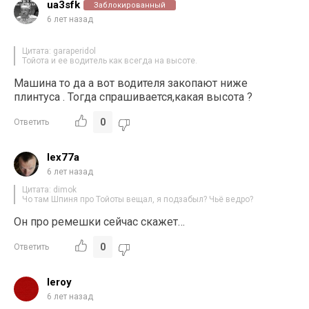
ua3sfk
Заблокированный
6 лет назад
Цитата: garaperidol
Тойота и ее водитель как всегда на высоте.
Машина то да а вот водителя закопают ниже
плинтуса . Тогда спрашивается,какая высота ?
0
Ответить
lex77a
6 лет назад
Цитата: dimok
Чо там Шпиня про Тойоты вещал, я подзабыл? Чьё ведро?
Он про ремешки сейчас скажет…
0
Ответить
leroy
6 лет назад