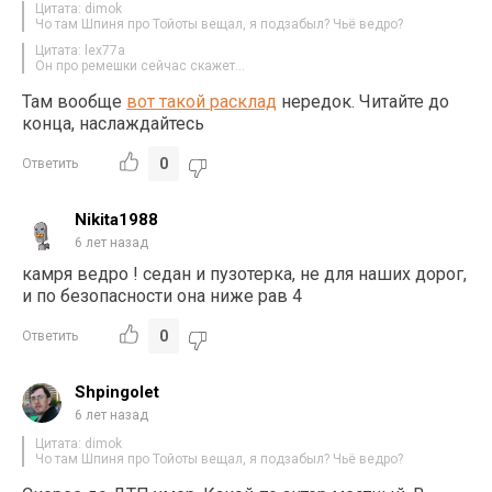
Цитата: dimok
Чо там Шпиня про Тойоты вещал, я подзабыл? Чьё ведро?
Цитата: lex77a
Он про ремешки сейчас скажет…
Там вообще
вот такой расклад
нередок. Читайте до
конца, наслаждайтесь
0
Ответить
Nikita1988
6 лет назад
камря ведро ! седан и пузотерка, не для наших дорог,
и по безопасности она ниже рав 4
0
Ответить
Shpingolet
6 лет назад
Цитата: dimok
Чо там Шпиня про Тойоты вещал, я подзабыл? Чьё ведро?