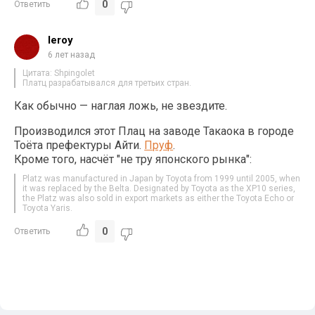
0
Ответить
leroy
6 лет назад
Цитата: Shpingolet
Платц разрабатывался для третьих стран.
Как обычно — наглая ложь, не звездите.
Производился этот Плац на заводе Такаока в городе
Тоёта префектуры Айти.
Пруф
.
Кроме того, насчёт "не тру японского рынка":
Platz was manufactured in Japan by Toyota from 1999 until 2005, when
it was replaced by the Belta. Designated by Toyota as the XP10 series,
the Platz was also sold in export markets as either the Toyota Echo or
Toyota Yaris.
0
Ответить