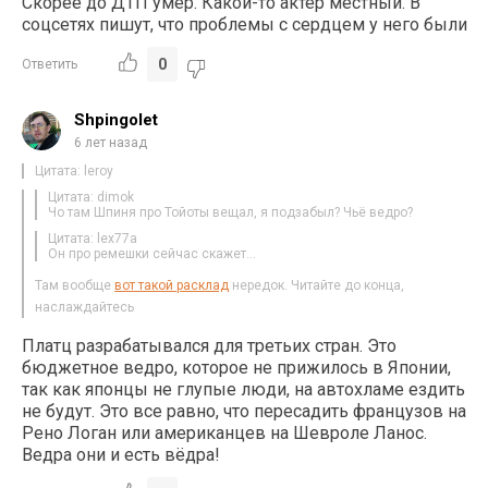
Скорее до ДТП умер. Какой-то актер местный. В
соцсетях пишут, что проблемы с сердцем у него были
0
Ответить
Shpingolet
6 лет назад
Цитата: leroy
Цитата: dimok
Чо там Шпиня про Тойоты вещал, я подзабыл? Чьё ведро?
Цитата: lex77a
Он про ремешки сейчас скажет…
Там вообще
вот такой расклад
нередок. Читайте до конца,
наслаждайтесь
Платц разрабатывался для третьих стран. Это
бюджетное ведро, которое не прижилось в Японии,
так как японцы не глупые люди, на автохламе ездить
не будут. Это все равно, что пересадить французов на
Рено Логан или американцев на Шевроле Ланос.
Ведра они и есть вёдра!