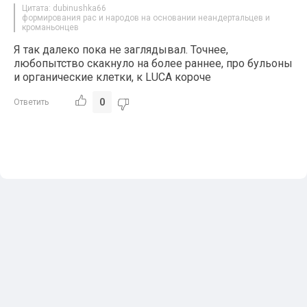
Цитата: dubinushka66
формирования рас и народов на основании неандертальцев и
кроманьонцев
Я так далеко пока не заглядывал. Точнее,
любопытство скакнуло на более раннее, про бульоны
и органические клетки, к LUCA короче
0
Ответить