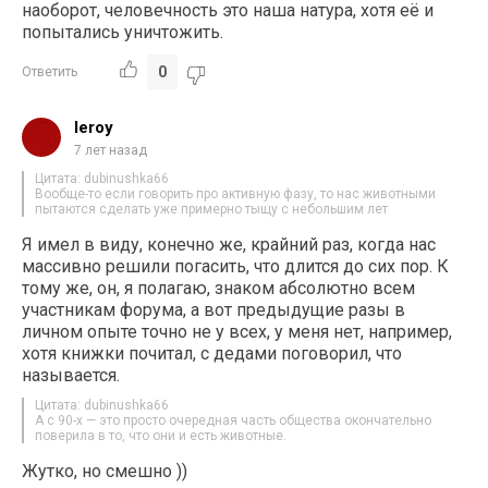
наоборот, человечность это наша натура, хотя её и
попытались уничтожить.
0
Ответить
leroy
7 лет назад
Цитата: dubinushka66
Вообще-то если говорить про активную фазу, то нас животными
пытаются сделать уже примерно тыщу с небольшим лет
Я имел в виду, конечно же, крайний раз, когда нас
массивно решили погасить, что длится до сих пор. К
тому же, он, я полагаю, знаком абсолютно всем
участникам форума, а вот предыдущие разы в
личном опыте точно не у всех, у меня нет, например,
хотя книжки почитал, с дедами поговорил, что
называется.
Цитата: dubinushka66
А с 90-х — это просто очередная часть общества окончательно
поверила в то, что они и есть животные.
Жутко, но смешно ))