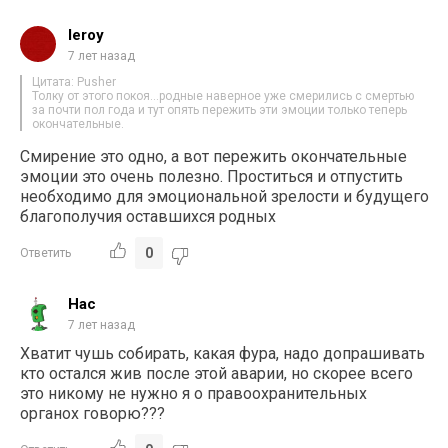
leroy
7 лет назад
Цитата: Pusher
Толку от этого покоя…родные наверное уже смерились с смертью
за почти пол года и тут опять пережить эти эмоции только теперь
окончательные.
Смирение это одно, а вот пережить окончательные
эмоции это очень полезно. Проститься и отпустить
необходимо для эмоциональной зрелости и будущего
благополучия оставшихся родных
0
Ответить
Нас
7 лет назад
Хватит чушь собирать, какая фура, надо допрашивать
кто остался жив после этой аварии, но скорее всего
это никому не нужно я о правоохранительных
органох говорю???