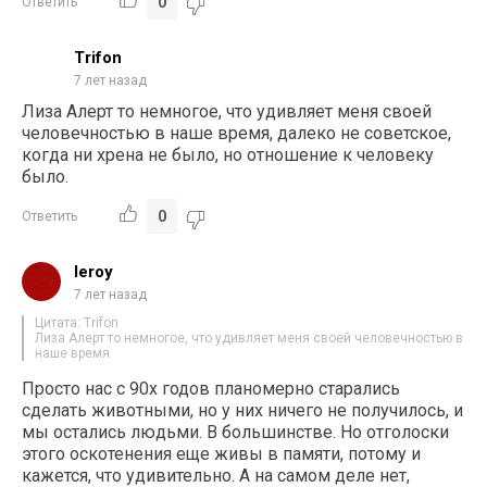
0
Ответить
Trifon
7 лет назад
Лиза Алерт то немногое, что удивляет меня своей
человечностью в наше время, далеко не советское,
когда ни хрена не было, но отношение к человеку
было.
0
Ответить
leroy
7 лет назад
Цитата: Trifon
Лиза Алерт то немногое, что удивляет меня своей человечностью в
наше время
Просто нас с 90х годов планомерно старались
сделать животными, но у них ничего не получилось, и
мы остались людьми. В большинстве. Но отголоски
этого оскотенения еще живы в памяти, потому и
кажется, что удивительно. А на самом деле нет,