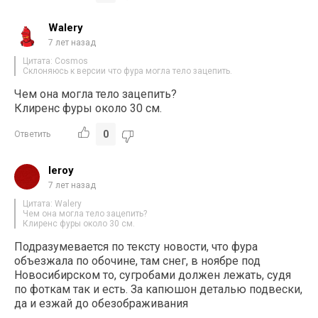
Walery
7 лет назад
Цитата: Cosmos
Склоняюсь к версии что фура могла тело зацепить.
Чем она могла тело зацепить?
Клиренс фуры около 30 см.
0
Ответить
leroy
7 лет назад
Цитата: Walery
Чем она могла тело зацепить?
Клиренс фуры около 30 см.
Подразумевается по тексту новости, что фура
объезжала по обочине, там снег, в ноябре под
Новосибирском то, сугробами должен лежать, судя
по фоткам так и есть. За капюшон деталью подвески,
да и езжай до обезображивания