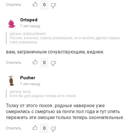
0
Ответить
Ortoped
7 лет назад
Цитата: dubinushka66
Россия, конечно, страна уникальная, но и многие другие страны
тоже уникальны.
вам, заграничным сочувствующим, виднее.
0
Ответить
Pusher
7 лет назад
Цитата: leroy
Хотя бы для родных теперь есть покой.
Толку от этого покоя…родные наверное уже
смерились с смертью за почти пол года и тут опять
пережить эти эмоции только теперь окончательные.
0
Ответить