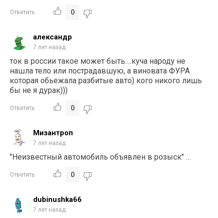
0
Ответить
александр
7 лет назад
ток в россии такое может быть….куча народу не
нашла тело или пострадавшую, а виновата ФУРА
которая обьежала разбитые авто) кого никого лишь
бы не я дурак)))
0
Ответить
Мизантроп
7 лет назад
"Неизвестный автомобиль объявлен в розыск" …
0
Ответить
dubinushka66
7 лет назад