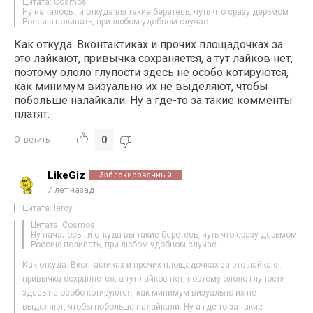
Цитата: Cosmos
Ну началось…и откуда вы такие беретесь, чуть что сразу дерьмом
Россию поливать, при любом удобном случае.
Как откуда. Вконтактиках и прочих площадочках за
это лайкают, привычка сохраняется, а тут лайков нет,
поэтому ололо глупости здесь не особо котируются,
как минимум визуально их не выделяют, чтобы
побольше налайкали. Ну а где-то за такие комменты
платят.
0
Ответить
LikeGiz
Заблокированный
7 лет назад
Цитата: leroy
Цитата: Cosmos
Ну началось…и откуда вы такие беретесь, чуть что сразу дерьмом
Россию поливать, при любом удобном случае.
Как откуда. Вконтактиках и прочих площадочках за это лайкают,
привычка сохраняется, а тут лайков нет, поэтому ололо глупости
здесь не особо котируются, как минимум визуально их не
выделяют, чтобы побольше налайкали. Ну а где-то за такие