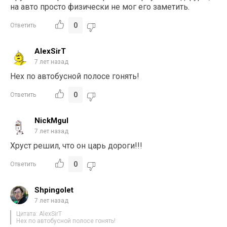
на авто просто физически не мог его заметить.
0
Ответить
AlexSirT
7 лет назад
Нех по автобусной полосе гонять!
0
Ответить
NickMgul
7 лет назад
Хруст решил, что он царь дороги!!!
0
Ответить
Shpingolet
7 лет назад
Цитата: AlexSirT
Нех по автобусной полосе гонять!