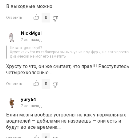
В выходные можно
0
Ответить
NickMgul
7 лет назад
Цитата: gronskiy67
Хруст как чёрт из табакерки вынырнул из под фуры, на авто просто
физически не мог его заметить.
Хрусту то что, он же считает, что прав!!! Расступитесь
четырехколесные…
0
Ответить
yury64
7 лет назад
Блин мозги вообще устроены не как у нормальных
водителей — дебилами не назовешь — они есть и
будут во все времена….