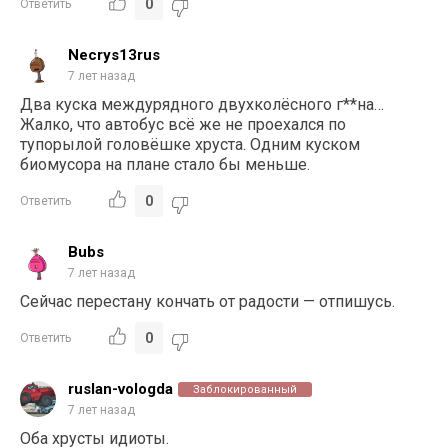
0
Ответить
Necrys13rus
7 лет назад
Два куска междурядного двухколёсного г**на…
Жалко, что автобус всё же не проехался по
тупорылой головёшке хруста. Одним куском
биомусора на плане стало бы меньше.
0
Ответить
Bubs
7 лет назад
Сейчас перестану кончать от радости — отпишусь.
0
Ответить
ruslan-vologda
Заблокированный
7 лет назад
Оба хрусты идиоты.