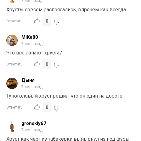
7 лет назад
Хрусты совсем распоясались, впрочем как всегда
0
Ответить
MiKe80
7 лет назад
Что все лапают хруста?
0
Ответить
Дыня
7 лет назад
Тупоголовый хруст решил, что он один на дороге.
0
Ответить
gronskiy67
7 лет назад
Хруст как чёрт из табакерки вынырнул из под фуры,