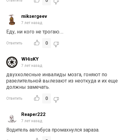
0
Ответить
miksergeev
7 лет назад
Еду, ни кого не трогаю….
0
Ответить
WHisKY
7 лет назад
двухколесные инвалиды мозга, гоняют по
разелительной вылезают из неоткуда и их еще
должны замечать.
0
Ответить
Reaper222
7 лет назад
Водитель автобуса промахнулся зараза.