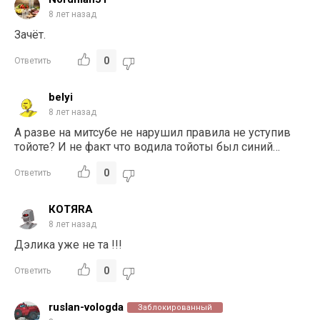
8 лет назад
Зачёт.
0
Ответить
belyi
8 лет назад
А разве на митсубе не нарушил правила не уступив
тойоте? И не факт что водила тойоты был синий…
0
Ответить
КОТЯRA
8 лет назад
Дэлика уже не та !!!
0
Ответить
ruslan-vologda
Заблокированный