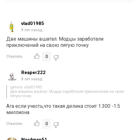
vlad01985
8 лет назад
Две машины вшатал. Модцы заработали
приключений на свою пятую точку.
0
Ответить
Reaper222
8 лет назад
Цитата: vlad01985
Две машины вшатал. Модцы заработали приключений на свою
пятую точку.
Ага если учесть,что такая делика стоит 1.300 -1.5
миллиона
0
Ответить
Nordman51