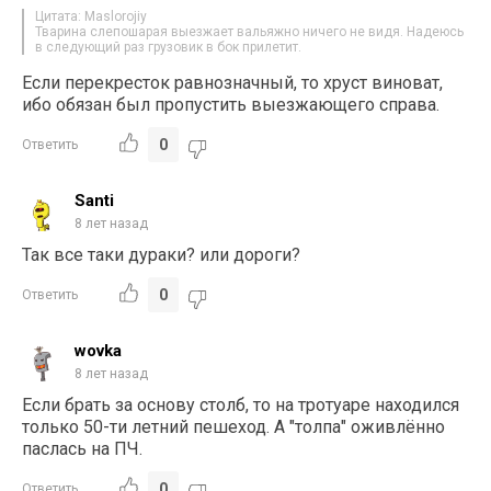
Цитата: Maslorojiy
Тварина слепошарая выезжает вальяжно ничего не видя. Надеюсь
в следующий раз грузовик в бок прилетит.
Если перекресток равнозначный, то хруст виноват,
ибо обязан был пропустить выезжающего справа.
0
Ответить
Santi
8 лет назад
Так все таки дураки? или дороги?
0
Ответить
wovka
8 лет назад
Если брать за основу столб, то на тротуаре находился
только 50-ти летний пешеход. А "толпа" оживлённо
паслась на ПЧ.
0
Ответить