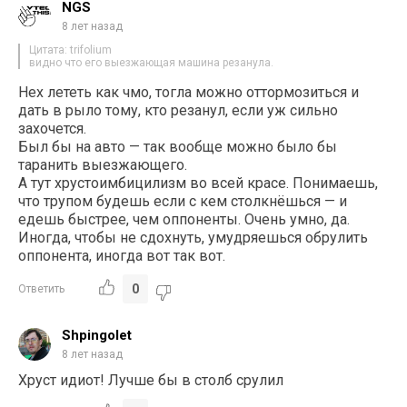
NGS
8 лет назад
Цитата: trifolium
видно что его выезжающая машина резанула.
Нех лететь как чмо, тогла можно оттормозиться и
дать в рыло тому, кто резанул, если уж сильно
захочется.
Был бы на авто — так вообще можно было бы
таранить выезжающего.
А тут хрустоимбицилизм во всей красе. Понимаешь,
что трупом будешь если с кем столкнёшься — и
едешь быстрее, чем оппоненты. Очень умно, да.
Иногда, чтобы не сдохнуть, умудряешься обрулить
оппонента, иногда вот так вот.
0
Ответить
Shpingolet
8 лет назад
Хруст идиот! Лучше бы в столб срулил