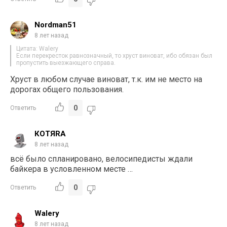
Nordman51
8 лет назад
Цитата: Walery
Если перекресток равнозначный, то хруст виноват, ибо обязан был
пропустить выезжающего справа.
Хруст в любом случае виноват, т.к. им не место на
дорогах общего пользования.
0
Ответить
КОТЯRA
8 лет назад
всё было спланировано, велосипедисты ждали
байкера в условленном месте …
0
Ответить
Walery
8 лет назад