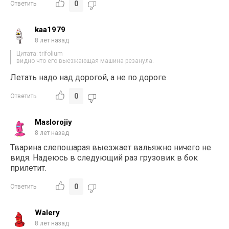
0
Ответить
kaa1979
8 лет назад
Цитата: trifolium
видно что его выезжающая машина резанула.
Летать надо над дорогой, а не по дороге
0
Ответить
Maslorojiy
8 лет назад
Тварина слепошарая выезжает вальяжно ничего не
видя. Надеюсь в следующий раз грузовик в бок
прилетит.
0
Ответить
Walery
8 лет назад