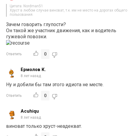
Цитата: Nordman51
Хруст в любом случае виноват, т.к. им не место на дорогах общего
пользования.
Зачем говорить глупости?
Он такой же участник движения, как и водитель
гужевой повозки.
0
Ответить
Ермолов К.
8 лет назад
Ну и добили бы там этого идиота не месте.
0
Ответить
Acuhiqu
8 лет назад
виноват только хруст-неадекват.