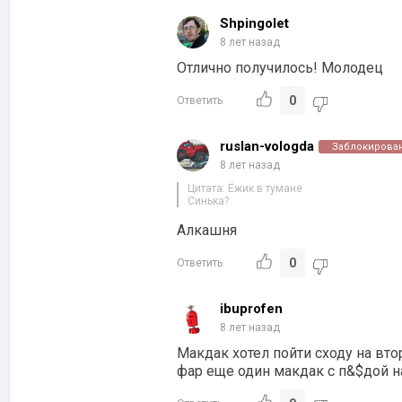
Shpingolet
8 лет назад
Отлично получилось! Молодец
0
Ответить
ruslan-vologda
Заблокирова
8 лет назад
Цитата: Ёжик в тумане
Синька?
Алкашня
0
Ответить
ibuprofen
8 лет назад
Макдак хотел пойти сходу на втор
фар еще один макдак с п&$дой н