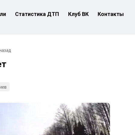
ли
Статистика ДТП
Клуб ВК
Контакты
назад
ет
иев