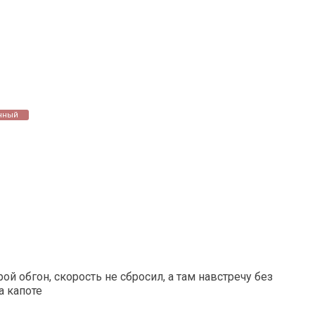
нный
ой обгон, скорость не сбросил, а там навстречу без
а капоте