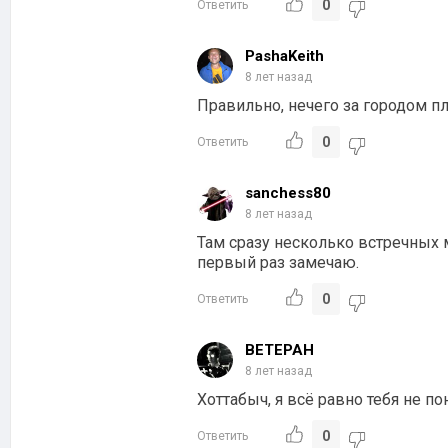
0
Ответить
PashaKeith
8 лет назад
Правильно, нечего за городом пл
0
Ответить
sanchess80
8 лет назад
Там сразу несколько встречных 
первый раз замечаю.
0
Ответить
BETEPAH
8 лет назад
Хоттабыч, я всё равно тебя не п
0
Ответить