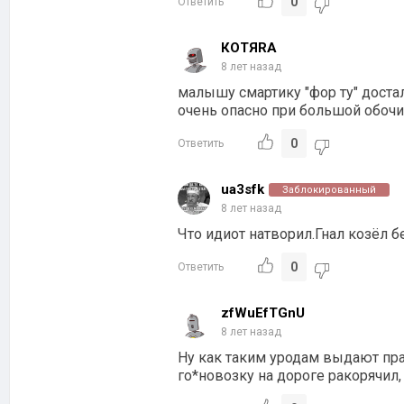
0
Ответить
КОТЯRA
8 лет назад
малышу смартику "фор ту" достал
очень опасно при большой обочи
0
Ответить
ua3sfk
Заблокированный
8 лет назад
Что идиот натворил.Гнал козёл б
0
Ответить
zfWuEfTGnU
8 лет назад
Ну как таким уродам выдают пра
го*новозку на дороге ракорячил