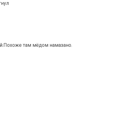
гнул
й.Похоже там мёдом намазано.