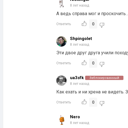
8 лет назад
А ведь справа мог и проскочить
0
Ответить
Shpingolet
8 лет назад
Эти двое друг друга учили поход
0
Ответить
ua3sfk
Заблокированный
8 лет назад
Как ехать и ни хрена не видеть.
0
Ответить
Nero
8 лет назад