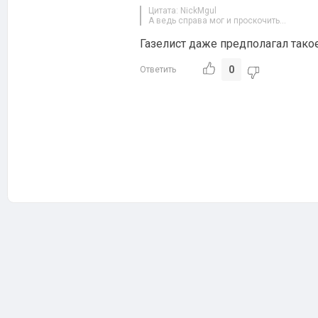
Цитата: NickMgul
А ведь справа мог и проскочить…
Газелист даже предполагал тако
0
Ответить