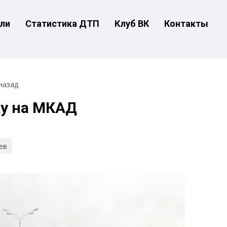
ли
Статистика ДТП
Клуб ВК
Контакты
назад
у на МКАД
ев