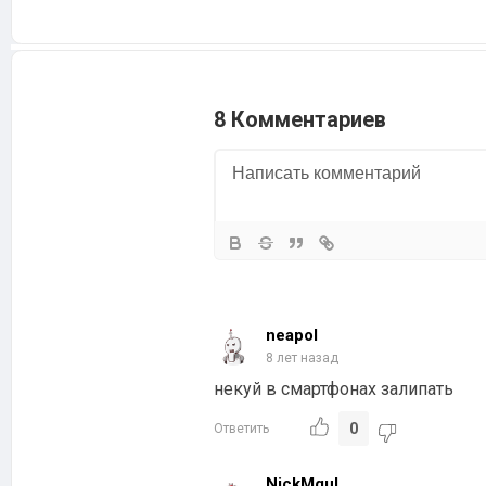
8 Комментариев
neapol
8 лет назад
некуй в смартфонах залипать
0
Ответить
NickMgul