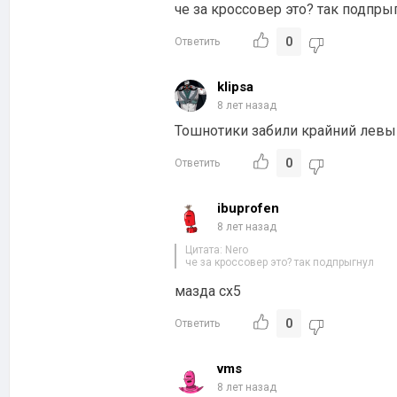
че за кроссовер это? так подпры
0
Ответить
klipsa
8 лет назад
Тошнотики забили крайний левы
0
Ответить
ibuprofen
8 лет назад
Цитата: Nero
че за кроссовер это? так подпрыгнул
мазда сх5
0
Ответить
vms
8 лет назад