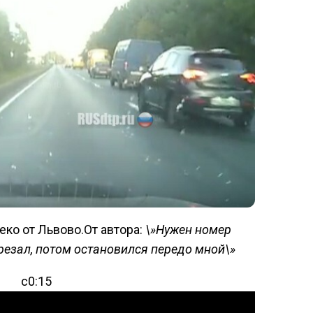
еко от Львово.От автора:
\»Нужен номер
резал, потом остановился передо мной\»
с0:15