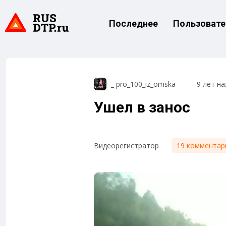
Последнее
Пользовате
_ pro_100_iz_omska
9 лет на
Ушел в занос
19 комментар
Видеорегистратор