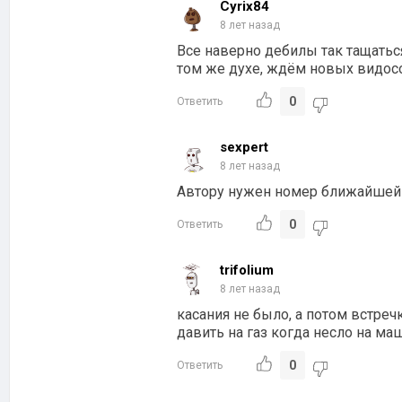
Cyrix84
8 лет назад
Все наверно дебилы так тащаться
том же духе, ждём новых видос
0
Ответить
sexpert
8 лет назад
Автору нужен номер ближайшей
0
Ответить
trifolium
8 лет назад
касания не было, а потом встреч
давить на газ когда несло на ма
0
Ответить