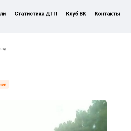
ли
Статистика ДТП
Клуб ВК
Контакты
зад
иев