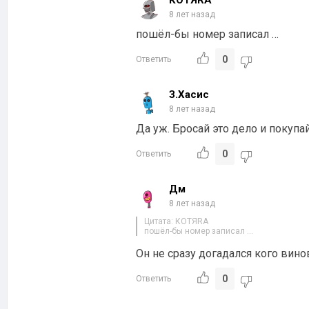
КОТЯRA
8 лет назад
пошёл-бы номер записал …
0
Ответить
З.Хасис
8 лет назад
Да уж. Бросай это дело и покупа
0
Ответить
Дм
8 лет назад
Цитата: КОТЯRA
пошёл-бы номер записал …
Он не сразу догадался кого вино
0
Ответить