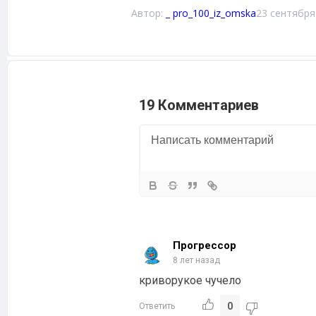
Автор:
_ pro_100_iz_omska
23 сентября
19 Комментариев
Прогрессор
8 лет назад
криворукое чучело
0
Ответить