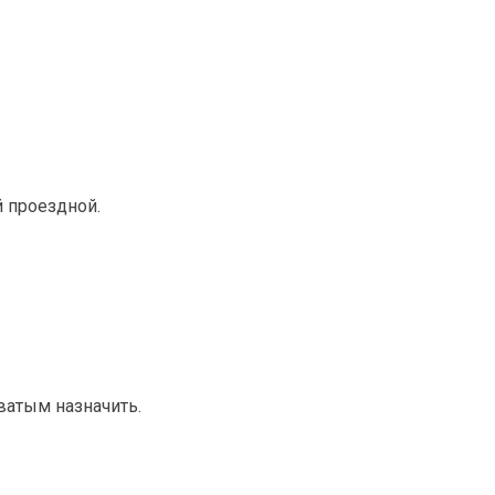
й проездной.
ватым назначить.