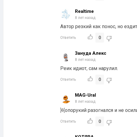
Realtime
8 лет назад
Автор резкий как понос, но езди
0
Ответить
Зануда Алекс
8 лет назад
Реик идиот, сам нарулил.
0
Ответить
MAG-Ural
8 лет назад
}I{опорукий разогнался и не осил
0
Ответить