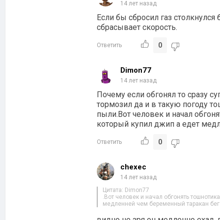
14 лет назад
Если бы сбросил газ столкнулся 
сбрасывает скорость.
0
Ответить
Dimon77
14 лет назад
Почему если обгонял то сразу су
тормозил да и в такую погоду то
пыли.Вот человек и начал обгон
который купил джип а едет медл
0
Ответить
chexec
14 лет назад
Цитата: Dimon77
.Вот человек и начал обгонять тошнотик
медленней чем беременный таракан бег
видно не зря он медленно ехал, 