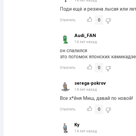
14 лет назад
Поди ещё и резина лысая или ле
0
Ответить
Audi_FAN
14 лет назад
он спалился
это потомок японских камикадз
0
Ответить
serega-pokrov
14 лет назад
Все х*йня Миш, давай по новой!
0
Ответить
Ky
14 лет назад