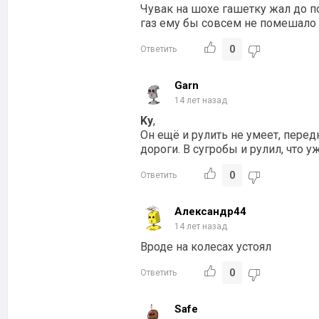
Чувак на шохе гашетку жал до по
газ ему бы совсем не помешало 
0
Ответить
Garn
14 лет назад
Ky
,
Он ещё и рулить не умеет, перед
дороги. В сугробы и рулил, что уж
0
Ответить
Александр44
14 лет назад
Вроде на колесах устоял
0
Ответить
Safe