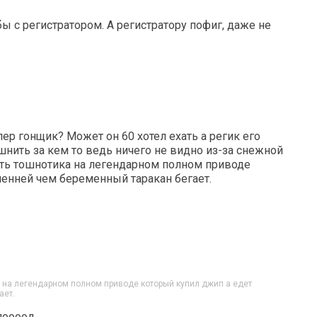
бы с регистратором. А регистратору пофиг, даже не
пер гонщик? Может он 60 хотел ехать а регик его
шнить за кем то ведь ничего не видно из-за снежной
ять тошнотика на легендарном полном приводе
енней чем беременный таракан бегает.
а на легендарном полном приводе который купил джип а едет
ает.
лоооол.