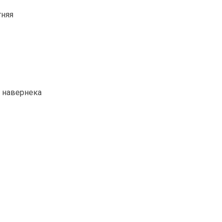
тняя
е навернека