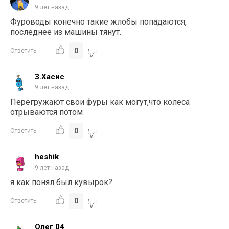
9 лет назад
Фуроводы конечно такие жлобы попадаются,
последнее из машины тянут.
0
Ответить
З.Хасис
9 лет назад
Перегружают свои фуры как могут,что колеса
отрываются потом
0
Ответить
heshik
9 лет назад
я как понял был кувырок?
0
Ответить
Олег 04