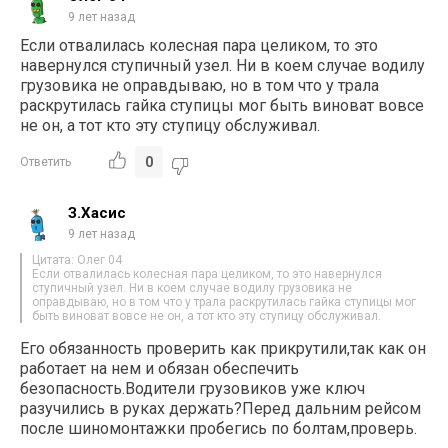
9 лет назад
Если отвалилась колесная пара целиком, то это
навернулся ступичный узел. Ни в коем случае водилу
грузовика не оправдываю, но в том что у трала
раскрутилась гайка ступицы мог быть виноват вовсе
не он, а тот кто эту ступицу обслуживал.
0
Ответить
З.Хасис
9 лет назад
Цитата: Олег 04
Если отвалилась колесная пара целиком, то это навернулся
ступичный узел. Ни в коем случае водилу грузовика не
оправдываю, но в том что у трала раскрутилась гайка ступицы мог
быть виноват вовсе не он, а тот кто эту ступицу обслуживал.
Его обязанность проверить как прикрутили,так как он
работает на нем и обязан обеспечить
безопасность.Водители грузовиков уже ключ
разучились в руках держать?Перед дальним рейсом
после шиномонтажки пробегись по болтам,проверь.