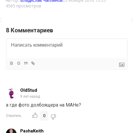
Автор:
Владислав Чаплинов
25 ноября 2016 13:55
4565 просмотров
8 Комментариев
OldStud
9 лет назад
а где фото долбоящера на МАНе?
0
Ответить
PashaKeith