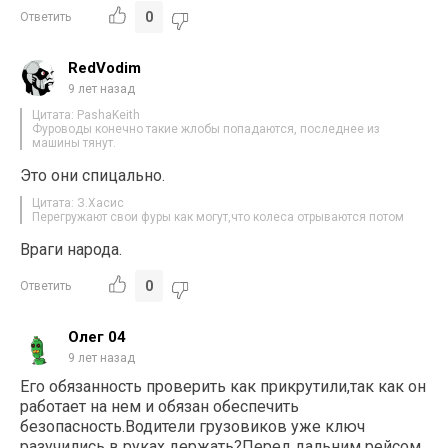
0
Ответить
RedVodim
9 лет назад
Цитата: PashaKeith
Фуроводы конечно такие жлобы попадаются, последнее из
машины тянут.
Это они спицально.
Цитата: З.Хасис
Перегружают свои фуры как могут,что колеса отрываются потом
Враги народа.
0
Ответить
Олег 04
9 лет назад
Его обязанность проверить как прикрутили,так как он
работает на нем и обязан обеспечить
безопасность.Водители грузовиков уже ключ
разучились в руках держать?Перед дальним рейсом