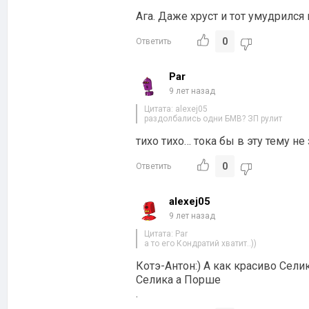
Ага. Даже хруст и тот умудрился 
0
Ответить
Par
9 лет назад
Цитата: alexej05
раздолбались одни БМВ? ЗП рулит
тихо тихо… тока бы в эту тему не 
0
Ответить
alexej05
9 лет назад
Цитата: Par
а то его Кондратий хватит..))
Котэ-Антон:) А как красиво Селик
Селика а Порше
.