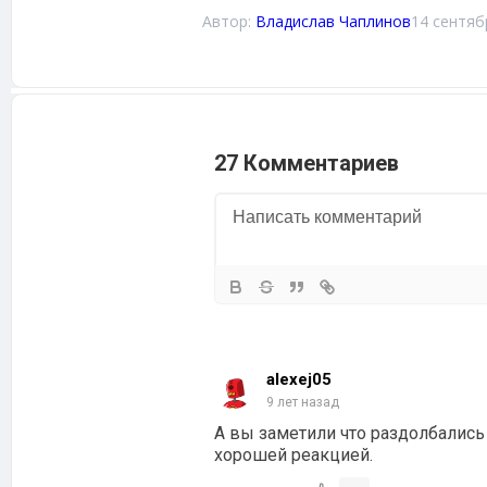
Автор:
Владислав Чаплинов
14 сентяб
27 Комментариев
alexej05
9 лет назад
А вы заметили что раздолбалис
хорошей реакцией.