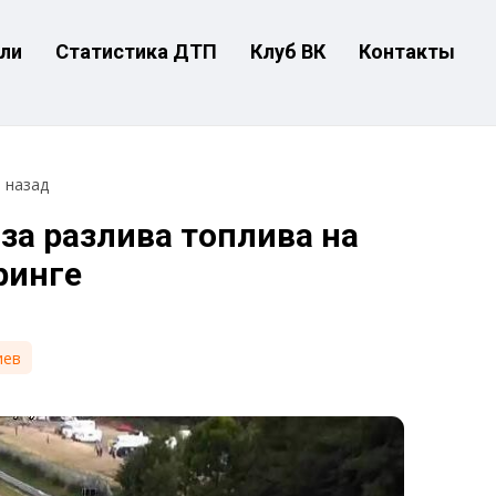
ли
Статистика ДТП
Клуб ВК
Контакты
т назад
за разлива топлива на
ринге
иев