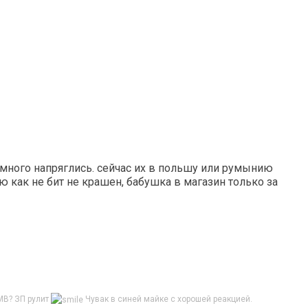
много напряглись. сейчас их в польшу или румынию
ию как не бит не крашен, бабушка в магазин только за
МВ? ЗП рулит
Чувак в синей майке с хорошей реакцией.