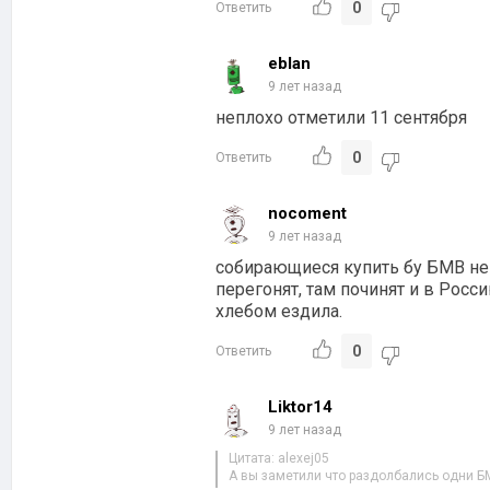
0
Ответить
eblan
9 лет назад
неплохо отметили 11 сентября
0
Ответить
nocoment
9 лет назад
собирающиеся купить бу БМВ не
перегонят, там починят и в Росс
хлебом ездила.
0
Ответить
Liktor14
9 лет назад
Цитата: alexej05
А вы заметили что раздолбались одни Б