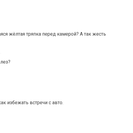
ся жёлтая тряпка перед камерой? А так жесть
.
олез?
как избежать встречи с авто.