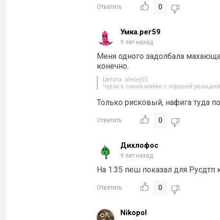
0
Ответить
Умка.рег59
9 лет назад
Меня одного задолбала махающая
конечно.
Цитата: alexej05
Чувак в синей майке с хорошей реакцией
Только рисковый, нафига туда п
0
Ответить
Дихлофос
9 лет назад
На 1:35 пеш показал для Русдтп 
0
Ответить
Nikopol