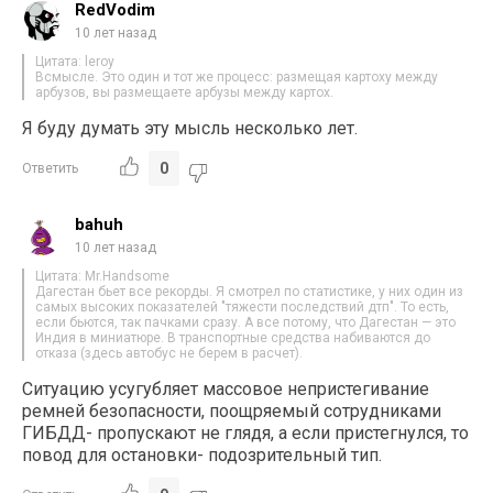
RedVodim
10 лет назад
Цитата: leroy
Всмысле. Это один и тот же процесс: размещая картоху между
арбузов, вы размещаете арбузы между картох.
Я буду думать эту мысль несколько лет.
0
Ответить
bahuh
10 лет назад
Цитата: Mr.Handsome
Дагестан бьет все рекорды. Я смотрел по статистике, у них один из
самых высоких показателей "тяжести последствий дтп". То есть,
если бьются, так пачками сразу. А все потому, что Дагестан — это
Индия в миниатюре. В транспортные средства набиваются до
отказа (здесь автобус не берем в расчет).
Ситуацию усугубляет массовое непристегивание
ремней безопасности, поощряемый сотрудниками
ГИБДД- пропускают не глядя, а если пристегнулся, то
повод для остановки- подозрительный тип.