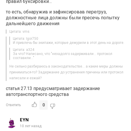
правил буксировки…
то есть, обнаружив и зафиксировав перегруз,
должностные лица должны были пресечь попытку
дальнейшего движения
Цитата: vms
Цитата: Igor750
И привлечь бы экипажи, которые дежурили в этот день на дороге.
Цитата: a324
За что? Написано, что "незадолго задерживали… протокол
составили…"
Не сильно разбираюсь в законодательстве… а какие меры должны
приниматься-то? Задержание до устранения причины или протокол
написали и езжай?
статья 27.13 предусматривает задержание
автотранспортного средства
0
Ответить
EYN
10 лет назад