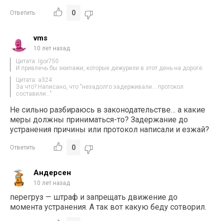
0
Ответить
vms
10 лет назад
Цитата: Igor750
И привлечь бы экипажи, которые дежурили в этот день на дороге.
Цитата: a324
За что? Написано, что "незадолго задерживали… протокол
составили…"
Не сильно разбираюсь в законодательстве… а какие
меры должны приниматься-то? Задержание до
устранения причины или протокол написали и езжай?
0
Ответить
Андерсен
10 лет назад
перегруз — штраф и запрещать движение до
момента устранения. А так вот какую беду сотворил.