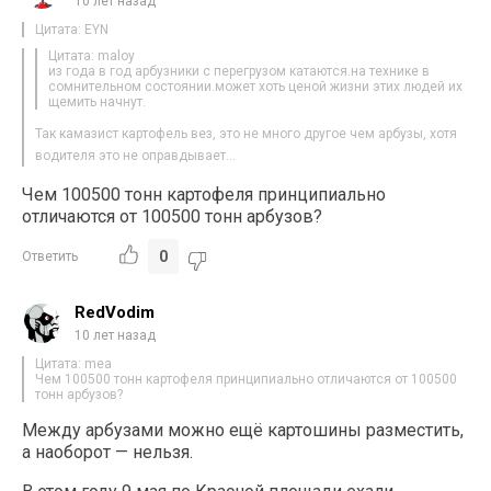
10 лет назад
Цитата: EYN
Цитата: maloy
из года в год арбузники с перегрузом катаются.на технике в
сомнительном состоянии.может хоть ценой жизни этих людей их
щемить начнут.
Так камазист картофель вез, это не много другое чем арбузы, хотя
водителя это не оправдывает…
Чем 100500 тонн картофеля принципиально
отличаются от 100500 тонн арбузов?
0
Ответить
RedVodim
10 лет назад
Цитата: mea
Чем 100500 тонн картофеля принципиально отличаются от 100500
тонн арбузов?
Между арбузами можно ещё картошины разместить,
а наоборот — нельзя.