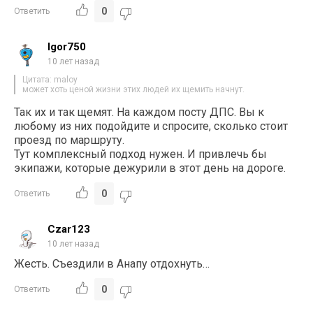
0
Ответить
Igor750
10 лет назад
Цитата: maloy
может хоть ценой жизни этих людей их щемить начнут.
Так их и так щемят. На каждом посту ДПС. Вы к
любому из них подойдите и спросите, сколько стоит
проезд по маршруту.
Тут комплексный подход нужен. И привлечь бы
экипажи, которые дежурили в этот день на дороге.
0
Ответить
Czar123
10 лет назад
Жесть. Съездили в Анапу отдохнуть…
0
Ответить