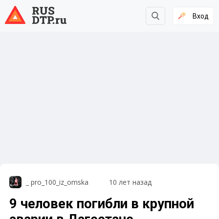
Вход
_ pro_100_iz_omska
10 лет назад
9 человек погибли в крупной