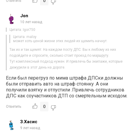
0
Ответить
Jon
10 лет назад
Цитата: Igor750
Цитата: maloy
может хоть ценой жизни этих людей их щемить начнут.
Так их и так щемят. На каждом посту ДПС. Вы к любому из них
подойдите и спросите, сколько стоит проезд по маршруту.
Тут комплексный подход нужен. И привлечь бы экипажи, которые
дежурили в этот день на дороге.
Если был перегруз по мима штрафа ДПСки должны
были отправить авто на штраф стоянку .А они
получили взятку и отпустили .Привлечь сотрудников
ДПС как соучастников ДТП со смертельным исходом.
0
Ответить
З.Хасис
9 лет назад