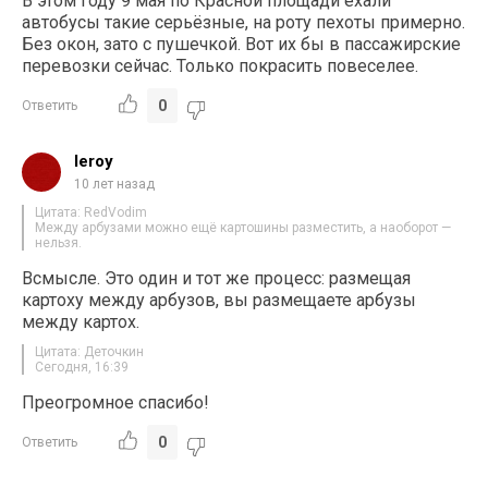
В этом году 9 мая по Красной площади ехали
автобусы такие серьёзные, на роту пехоты примерно.
Без окон, зато с пушечкой. Вот их бы в пассажирские
перевозки сейчас. Только покрасить повеселее.
0
Ответить
leroy
10 лет назад
Цитата: RedVodim
Между арбузами можно ещё картошины разместить, а наоборот —
нельзя.
Всмысле. Это один и тот же процесс: размещая
картоху между арбузов, вы размещаете арбузы
между картох.
Цитата: Деточкин
Сегодня, 16:39
Преогромное спасибо!
0
Ответить