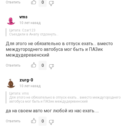
0
Ответить
vms
10 лет назад
Цитата: Czar123
Съездили в Анапу отдохнуть…
Для этого не обязательно в отпуск ехать… вместо
междугороднего автобуса мог быть и ПАЗик
междудеревенский
0
Ответить
zurg-0
10 лет назад
Цитата: vms
Для этого не обязательно в отпуск ехать… вместо междугороднего
автобуса мог быть и ПАЗик междудеревенский
да на своем авто мог любой из нас ехать…..
0
Ответить