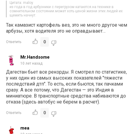
Цитата: maloy
из года в год арбузники с перегрузом катаются.на технике в
сомнительном состоянии.может хоть ценой жизни этих людей их
щемить начнут.
Так камазист картофель вез, это не много другое чем
арбузы, хотя водителя это не оправдывает…
0
Ответить
Mr.Handsome
10 лет назад
Дагестан бьет все рекорды. Я смотрел по статистике,
у них один из самых высоких показателей "тяжести
последствий дтп". То есть, если бьются, так пачками
сразу. А все потому, что Дагестан — это Индия в
миниатюре. В транспортные средства набиваются до
отказа (здесь автобус не берем в расчет).
0
Ответить
mea