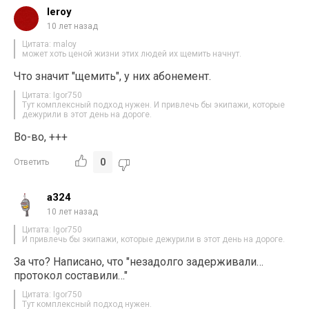
leroy
10 лет назад
Цитата: maloy
может хоть ценой жизни этих людей их щемить начнут.
Что значит "щемить", у них абонемент.
Цитата: Igor750
Тут комплексный подход нужен. И привлечь бы экипажи, которые
дежурили в этот день на дороге.
Во-во, +++
0
Ответить
a324
10 лет назад
Цитата: Igor750
И привлечь бы экипажи, которые дежурили в этот день на дороге.
За что? Написано, что "незадолго задерживали…
протокол составили…"
Цитата: Igor750
Тут комплексный подход нужен.