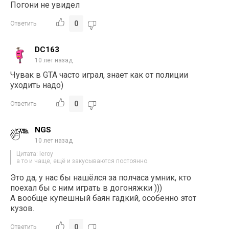
Погони не увидел
0
Ответить
DC163
10 лет назад
Чувак в GTA часто играл, знает как от полиции
уходить надо)
0
Ответить
NGS
10 лет назад
Цитата: leroy
а то и чаще, ещё и закусываются постоянно.
Это да, у нас бы нашёлся за полчаса умник, кто
поехал бы с ним играть в догоняжки )))
А вообще купешный баян гадкий, особенно этот
кузов.
0
Ответить