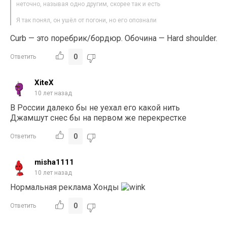
неточно, называя одно другим, скорее так и есть
Я так понял, он ушёл от погони, но его опознали
Сurb — это поребрик/бордюр. Обочина — Hard shoulder.
0
Ответить
XiteX
10 лет назад
В России далеко бы не уехал его какой нить
Джамшут снес бы на первом же перекрестке
0
Ответить
misha1111
10 лет назад
Нормальная реклама Хонды
0
Ответить