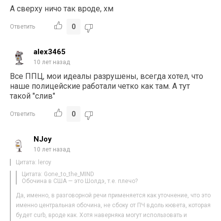
А сверху ничо так вроде, хм
0
Ответить
alex3465
10 лет назад
Все ППЦ, мои идеалы разрушены, всегда хотел, что
наше полицейские работали четко как там. А тут
такой "слив"
0
Ответить
NJoy
10 лет назад
Цитата: leroy
Цитата: Gone_to_the_MIND
Обочина в США — это Шолдэ, т.е. плечо?
Да, именно, в разговорной речи применяется как уточнение, что это
именно центральная обочина, не сбоку от ПЧ вдоль кювета, которая
будет curb, вроде как. Хотя наверняка могут использовать и