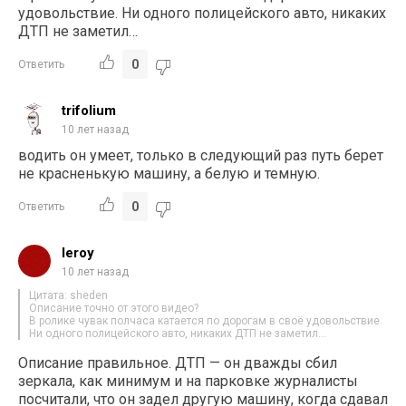
удовольствие. Ни одного полицейского авто, никаких
ДТП не заметил…
0
Ответить
trifolium
10 лет назад
водить он умеет, только в следующий раз путь берет
не красненькую машину, а белую и темную.
0
Ответить
leroy
10 лет назад
Цитата: sheden
Описание точно от этого видео?
В ролике чувак полчаса катается по дорогам в своё удовольствие.
Ни одного полицейского авто, никаких ДТП не заметил…
Описание правильное. ДТП — он дважды сбил
зеркала, как минимум и на парковке журналисты
посчитали, что он задел другую машину, когда сдавал