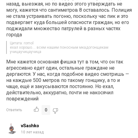
назад, выезжая, но по видео этого утверждать не
могу, кажется что сантиметров 8 оставалось. Полиция
не стала устраивать погоню, поскольку час пик и это
подвергает куда большей опасности граждан, но его
поджидали множество патрулей в разных частях
города
Цитата: romol
ехал хорошо…. всем нашим поносным мкадогонщекам
учицаучицаучица
Мне кажется основная фишка тут в том, что он так
агрессивно едет один, остальные граждане не
дергаются. У нас, когда подобное видео смотришь —
на каждые 500 метров по такому гонщику, а то и
чаще, ещё и закусываются постоянно. Но ехал,
действительно, аккуратно, почти не накосячил
повреждений
0
Ответить
vSashko
10 лет назад