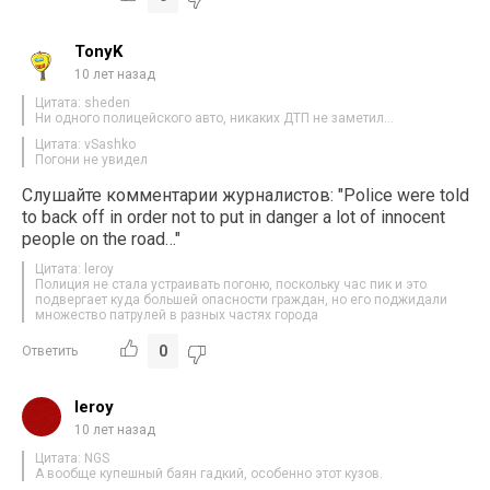
TonyK
10 лет назад
Цитата: sheden
Ни одного полицейского авто, никаких ДТП не заметил…
Цитата: vSashko
Погони не увидел
Слушайте комментарии журналистов: "Police were told
to back off in order not to put in danger a lot of innocent
people on the road…"
Цитата: leroy
Полиция не стала устраивать погоню, поскольку час пик и это
подвергает куда большей опасности граждан, но его поджидали
множество патрулей в разных частях города
0
Ответить
leroy
10 лет назад
Цитата: NGS
А вообще купешный баян гадкий, особенно этот кузов.