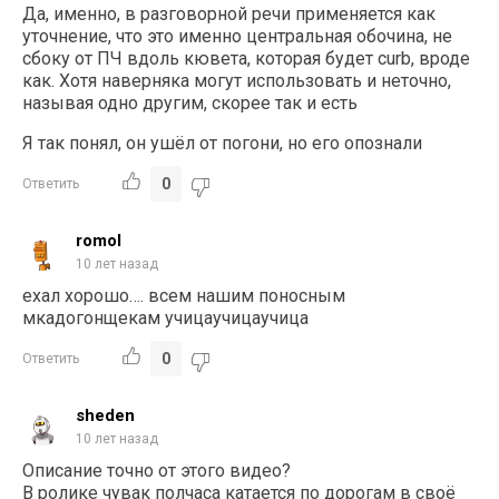
Да, именно, в разговорной речи применяется как
уточнение, что это именно центральная обочина, не
сбоку от ПЧ вдоль кювета, которая будет curb, вроде
как. Хотя наверняка могут использовать и неточно,
называя одно другим, скорее так и есть
Я так понял, он ушёл от погони, но его опознали
0
Ответить
romol
10 лет назад
ехал хорошо…. всем нашим поносным
мкадогонщекам учицаучицаучица
0
Ответить
sheden
10 лет назад
Описание точно от этого видео?
В ролике чувак полчаса катается по дорогам в своё