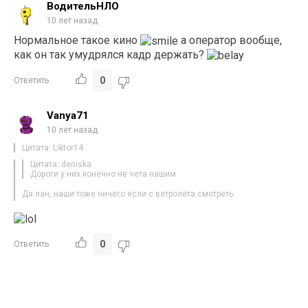
ВодительНЛО
10 лет назад
Нормальное такое кино
а оператор вообще,
как он так умудрялся кадр держать?
0
Ответить
Vanya71
10 лет назад
Цитата: Liktor14
Цитата: deniska
Дороги у них конечно не чета нашим
Да лан, наши тоже ничего если с ветролёта смотреть.
0
Ответить