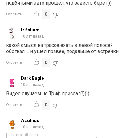
подбитыми авто прошёл, что зависть берёт )).
0
Ответить
trifolium
10 лет назад
какой смысл на трассе ехать в левой полосе?
обогнал … и ушел правее, подальше от встречки.
0
Ответить
Dark Eagle
10 лет назад
Видео случаем не Триф прислал?))))
0
Ответить
Acuhiqu
10 лет назад
Цитата: trifolium