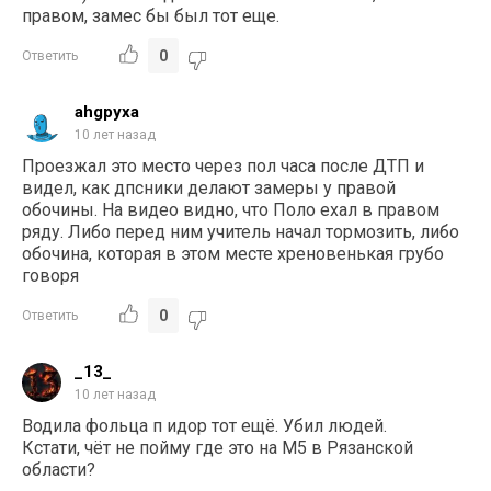
правом, замес бы был тот еще.
0
Ответить
ahgpyxa
10 лет назад
Проезжал это место через пол часа после ДТП и
видел, как дпсники делают замеры у правой
обочины. На видео видно, что Поло ехал в правом
ряду. Либо перед ним учитель начал тормозить, либо
обочина, которая в этом месте хреновенькая грубо
говоря
0
Ответить
_13_
10 лет назад
Водила фольца п идор тот ещё. Убил людей.
Кстати, чёт не пойму где это на М5 в Рязанской
области?