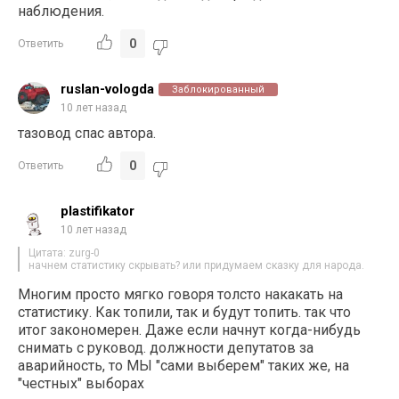
наблюдения.
0
Ответить
ruslan-vologda
Заблокированный
10 лет назад
тазовод спас автора.
0
Ответить
plastifikator
10 лет назад
Цитата: zurg-0
начнем статистику скрывать? или придумаем сказку для народа.
Многим просто мягко говоря толсто накакать на
статистику. Как топили, так и будут топить. так что
итог закономерен. Даже если начнут когда-нибудь
снимать с руковод. должности депутатов за
аварийность, то МЫ "сами выберем" таких же, на
"честных" выборах