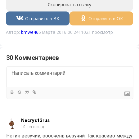
Скопировать ссылку
Отправить в ВК
Отправить в ОК
Автор:
bmwe46
6 марта 2016 00:24
11021 просмотр
30 Комментариев
Necrys13rus
10 лет назад
Регик везучий, оооочень везучий. Так красиво между