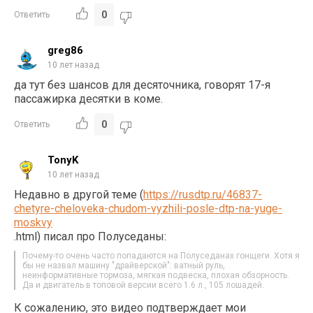
0
Ответить
greg86
10 лет назад
да тут без шансов для десяточника, говорят 17-я
пассажирка десятки в коме.
0
Ответить
TonyK
10 лет назад
Недавно в другой теме (
https://rusdtp.ru/46837-
chetyre-cheloveka-chudom-vyzhili-posle-dtp-na-yuge-
moskvy
.html) писал про Полуседаны:
Почему-то очень часто попадаются на Полуседанах гонщеги. Хотя я
бы не назвал машину "драйверской": ватный руль,
неинформативные тормоза, мягкая подвеска, плохая обзорность.
Да и двигатель в топовой версии всего 1.6 л., 105 лошадей.
К сожалению, это видео подтверждает мои