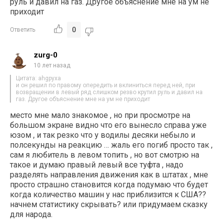
руль и давил на газ. Другое объяснение мне на ум не
приходит
0
Ответить
zurg-0
10 лет назад
Цитата: ahgpyxa
и он решил по правому опередить и вклиниться перед ней, при
возвращении в левый ряд слишком резво крутил руль и давил на
газ. Другое объяснение мне на ум не приходит
место мне мало знакомое , но при просмотре на
большом экране видно что его вынесло справа уже
юзом , и так резко что у водилы десяки небыло и
полсекунды на реакцию … жаль его погиб просто так ,
сам я любитель в левом топить , но вот смотрю на
такое и думаю правый левый все туфта , надо
разделять направления движения как в штатах , мне
просто страшно становится когда подумаю что будет
когда количество машин у нас приблизится к США??
начнем статистику скрывать? или придумаем сказку
для народа.