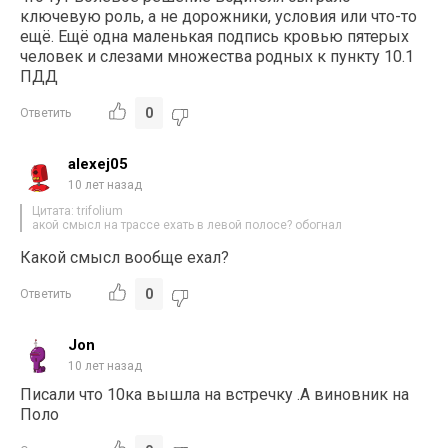
ключевую роль, а не дорожники, условия или что-то
ещё. Ещё одна маленькая подпись кровью пятерых
человек и слезами множества родных к пункту 10.1
ПДД
0
Ответить
alexej05
10 лет назад
Цитата: trifolium
акой смысл на трассе ехать в левой полосе? обогнал
Какой смысл вообще ехал?
0
Ответить
Jon
10 лет назад
Писали что 10ка вышла на встречку .А виновник на
Поло