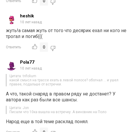
0
Ответить
heshik
10 лет назад
жуть!а самая жуть от того что десярик ехал ни кого не
трогал и погиб(((
0
Ответить
Pola77
10 лет назад
Цитата: trifolium
какой смысл на трассе ехать в левой полосе? обогнал … и ушел
правее, подальше от встречки.
А что, такой снаряд в правом ряду не достанет? У
автора как раз были все шансы.
Цитата: Jon
Писали что 10ка вышла на встречку .А виновник на Поло
Народ еще в той теме расклад понял.