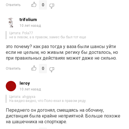
0
Ответить
trifolium
10 лет назад
Цитата: Pola77
не в левом, а в правом, замес бы был тот еще
это почему? как раз тогда у ваза были шансы уйти
если не целым, но живым. регику бы досталось, но
при правильных действиях может даже не сильно.
0
Ответить
leroy
10 лет назад
Цитата: ahgpyxa
На видео видно, что Поло ехал в правом ряду.
Переднего он догонял, смещаясь на обочину,
дистанция была крайне неприятной. Больше похоже
на шашечника на спорткаре.