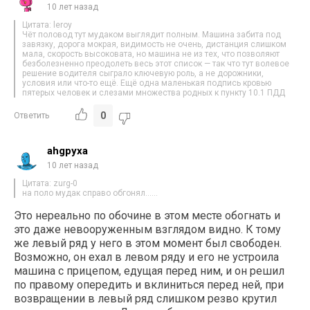
10 лет назад
Цитата: leroy
Чёт половод тут мудаком выглядит полным. Машина забита под
завязку, дорога мокрая, видимость не очень, дистанция слишком
мала, скорость высоковата, но машина не из тех, что позволяют
безболезненно преодолеть весь этот список — так что тут волевое
решение водителя сыграло ключевую роль, а не дорожники,
условия или что-то ещё. Ещё одна маленькая подпись кровью
пятерых человек и слезами множества родных к пункту 10.1 ПДД
0
Ответить
ahgpyxa
10 лет назад
Цитата: zurg-0
на поло мудак справо обгонял……
Это нереально по обочине в этом месте обогнать и
это даже невооруженным взглядом видно. К тому
же левый ряд у него в этом момент был свободен.
Возможно, он ехал в левом ряду и его не устроила
машина с прицепом, едущая перед ним, и он решил
по правому опередить и вклиниться перед ней, при
возвращении в левый ряд слишком резво крутил