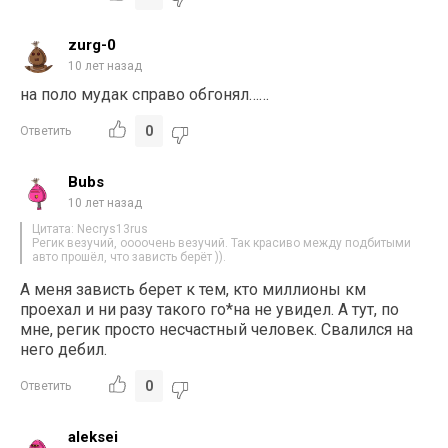
zurg-0
10 лет назад
на поло мудак справо обгонял……
0
Ответить
Bubs
10 лет назад
Цитата: Necrys13rus
Регик везучий, оооочень везучий. Так красиво между подбитыми
авто прошёл, что зависть берёт )).
А меня зависть берет к тем, кто миллионы км
проехал и ни разу такого го*на не увидел. А тут, по
мне, регик просто несчастный человек. Свалился на
него дебил.
0
Ответить
aleksei