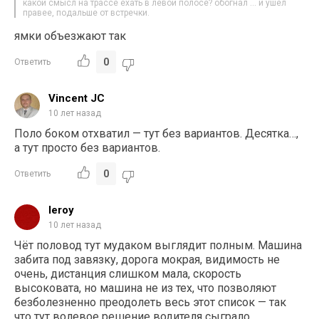
какой смысл на трассе ехать в левой полосе? обогнал … и ушел
правее, подальше от встречки.
ямки объезжают так
0
Ответить
Vincent JC
10 лет назад
Поло боком отхватил — тут без вариантов. Десятка…,
а тут просто без вариантов.
0
Ответить
leroy
10 лет назад
Чёт половод тут мудаком выглядит полным. Машина
забита под завязку, дорога мокрая, видимость не
очень, дистанция слишком мала, скорость
высоковата, но машина не из тех, что позволяют
безболезненно преодолеть весь этот список — так
что тут волевое решение водителя сыграло