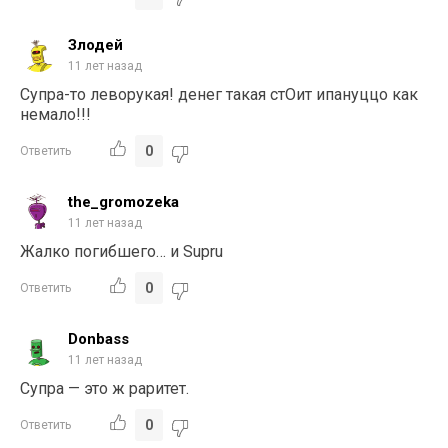
Злодей
11 лет назад
Супра-то леворукая! денег такая стОит ипануццо как
немало!!!
0
Ответить
the_gromozeka
11 лет назад
Жалко погибшего… и Supru
0
Ответить
Donbass
11 лет назад
Супра — это ж раритет.
0
Ответить