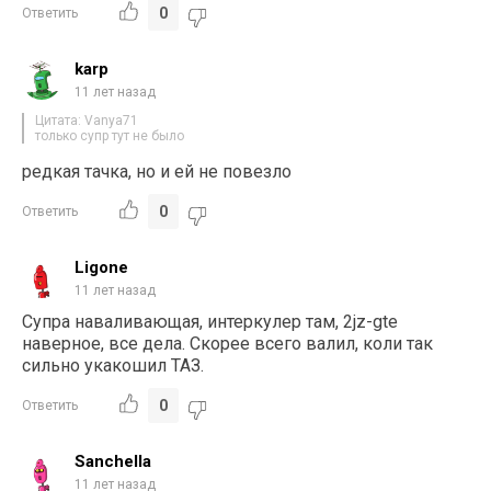
0
Ответить
karp
11 лет назад
Цитата: Vanya71
только супр тут не было
редкая тачка, но и ей не повезло
0
Ответить
Ligone
11 лет назад
Супра наваливающая, интеркулер там, 2jz-gte
наверное, все дела. Скорее всего валил, коли так
сильно укакошил ТАЗ.
0
Ответить
Sanchella
11 лет назад