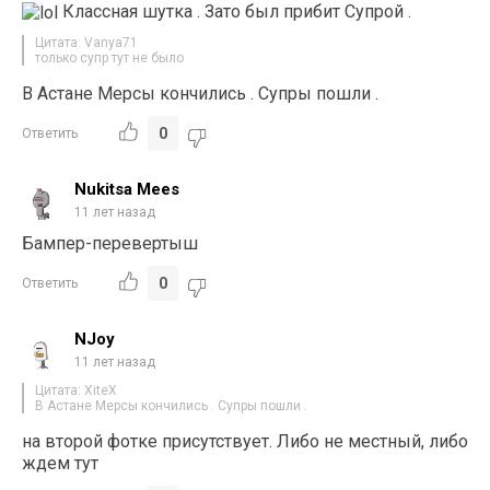
Классная шутка . Зато был прибит Супрой .
Цитата: Vanya71
только супр тут не было
В Астане Мерсы кончились . Супры пошли .
0
Ответить
Nukitsa Mees
11 лет назад
Бампер-перевертыш
0
Ответить
NJoy
11 лет назад
Цитата: XiteX
В Астане Мерсы кончились . Супры пошли .
на второй фотке присутствует. Либо не местный, либо
ждем тут