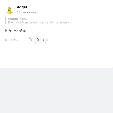
adget
11 лет назад
Цитата: XiteX
В Астане Мерсы кончились . Супры пошли .
В Алма-Ате.
0
Ответить