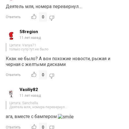
Деятель мля, номера перевернул…
0
Ответить
58region
11 лет назад
Цитата: Vanya71
только супр тут не было
Ккак не было? А вон похожие новости, рыжая и
черная с желтыми дисками
0
Ответить
Vasiliy82
11 лет назад
Цитата: Sanchella
Деятель мля, номера перевернул…
ага, вместе с бампером
0
Ответить