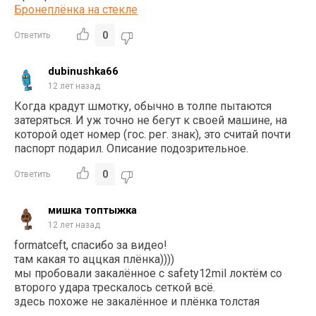
Бронеплёнка на стекле
0
Ответить
dubinushka66
12 лет назад
Когда крадут шмотку, обычно в толпе пытаются
затеряться. И уж точно не бегут к своей машине, на
которой одет номер (гос. рег. знак), это считай почти
паспорт подарил. Описание подозрительное.
0
Ответить
мишка топтыжка
12 лет назад
formatceft, спасибо за видео!
там какая то аццкая плёнка))))
мы пробовали закалённое с safety12mil локтём со
второго удара трескалось сеткой всё.
здесь похоже не закалённое и плёнка толстая