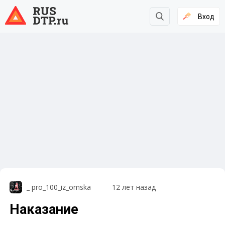
Вход
_ pro_100_iz_omska
12 лет назад
Наказание