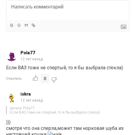
Pola77
12 лет назад
Если ВАЗ тоже не спертый, то я бы выбрала стекла)
0
Ответить
iskra
12 лет назад
Цитата: Pola77
Если ВАЗ тоже не спертый, то я бы выбрала стекла)
)))
смотря что она сперла,может там норковая шуба из
настоящей кошки