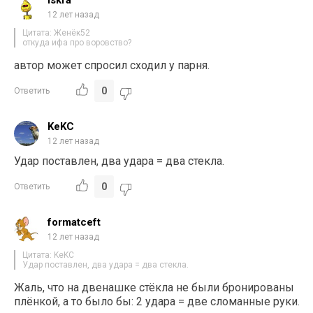
iskra
12 лет назад
Цитата: Женёк52
откуда ифа про воровство?
автор может спросил сходил у парня.
0
Ответить
KeKC
12 лет назад
Удар поставлен, два удара = два стекла.
0
Ответить
formatceft
12 лет назад
Цитата: KeKC
Удар поставлен, два удара = два стекла.
Жаль, что на двенашке стёкла не были бронированы
плёнкой, а то было бы: 2 удара = две сломанные руки.