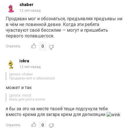
shaber
12 лет назад
Продаван мог и обознаться, предъявляя предъявы ни
в чём не повинной девке. Когда эти ребята
чувствуют своё бессилие — могут и пришибить
первого попавшегося.
0
Ответить
iskra
12 лет назад
Цитата: shaber
Продаван мог и обознаться
может и так
Цитата: romol
Мазь для роста волос
я бы за это на месте твоей тещи подсунула тебе
вместо крема для загара крем для депиляции
0
Ответить