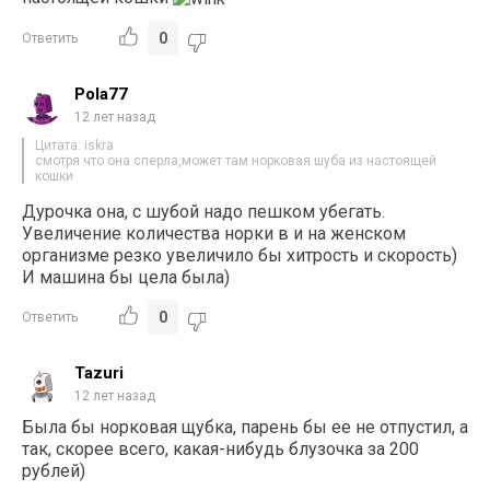
0
Ответить
Pola77
12 лет назад
Цитата: iskra
смотря что она сперла,может там норковая шуба из настоящей
кошки
Дурочка она, с шубой надо пешком убегать.
Увеличение количества норки в и на женском
организме резко увеличило бы хитрость и скорость)
И машина бы цела была)
0
Ответить
Tazuri
12 лет назад
Была бы норковая щубка, парень бы ее не отпустил, а
так, скорее всего, какая-нибудь блузочка за 200
рублей)