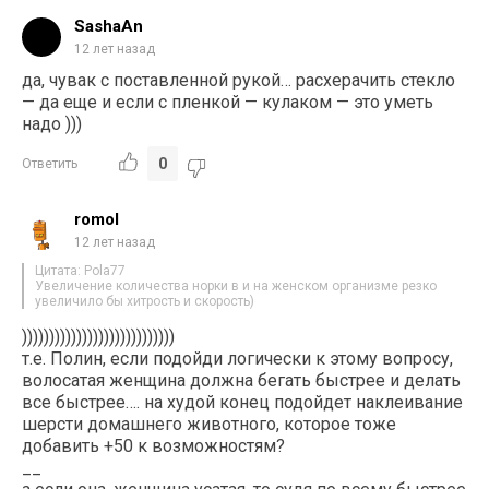
SashaAn
12 лет назад
да, чувак с поставленной рукой… расхерачить стекло
— да еще и если с пленкой — кулаком — это уметь
надо )))
0
Ответить
romol
12 лет назад
Цитата: Pola77
Увеличение количества норки в и на женском организме резко
увеличило бы хитрость и скорость)
))))))))))))))))))))))))))))
т.е. Полин, если подойди логически к этому вопросу,
волосатая женщина должна бегать быстрее и делать
все быстрее…. на худой конец подойдет наклеивание
шерсти домашнего животного, которое тоже
добавить +50 к возможностям?
__