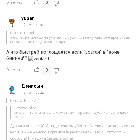
0
Ответить
yuber
12 лет назад
Цитата: romol
а если она, женщина усатая, то судя по всему быстрее происходит
поглощения пищи и разговора
А что быстрей поглощается если "усатая" в "зоне
бикини"?
0
Ответить
Денисыч
12 лет назад
Цитата: Pola77
Цитата: iskra
смотря что она сперла,может там норковая шуба из настоящей
кошки
Дурочка она, с шубой надо пешком убегать. Увеличение количества
норки в и на женском организме резко увеличило бы хитрость и
скорость) И машина бы цела была)