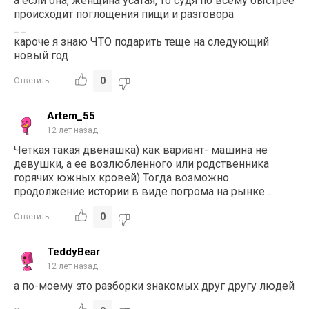
а если она, женщина усатая, то судя по всему быстрее
происходит поглощения пищи и разговора
__
кароче я знаю ЧТО подарить теще на следующий
новый год
0
Ответить
Artem_55
12 лет назад
Четкая такая двенашка) как вариант- машина не
девушки, а ее возлюбленного или родственника
горячих южных кровей) Тогда возможно
продолжение истории в виде погрома на рынке…
0
Ответить
TeddyBear
12 лет назад
а по-моему это разборки знакомых друг другу людей