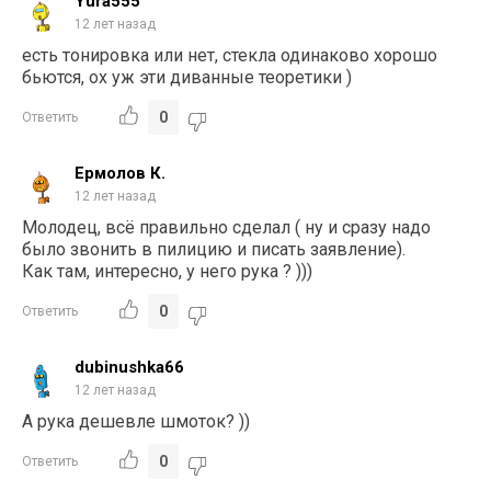
Yura555
12 лет назад
есть тонировка или нет, стекла одинаково хорошо
бьются, ох уж эти диванные теоретики )
0
Ответить
Ермолов К.
12 лет назад
Молодец, всё правильно сделал ( ну и сразу надо
было звонить в пилицию и писать заявление).
Как там, интересно, у него рука ? )))
0
Ответить
dubinushka66
12 лет назад
А рука дешевле шмоток? ))
0
Ответить