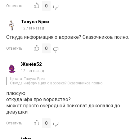
0
Ответить
Талула Бриз
12 лет назад
Откуда информация о воровке? Сказочников полно.
0
Ответить
Женёк52
12 лет назад
Цитата: Талула Бриз
Откуда информация о воровке? Сказочников полно.
плюсую
откуда ифа про воровство?
может просто очередной психопат докопался до
девушки.
0
Ответить