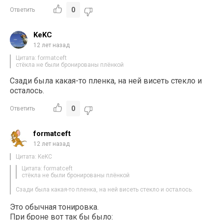
0
Ответить
KeKC
12 лет назад
Цитата: formatceft
стёкла не были бронированы плёнкой
Сзади была какая-то пленка, на ней висеть стекло и
осталось.
0
Ответить
formatceft
12 лет назад
Цитата: KeKC
Цитата: formatceft
стёкла не были бронированы плёнкой
Сзади была какая-то пленка, на ней висеть стекло и осталось.
Это обычная тонировка.
При броне вот так бы было: