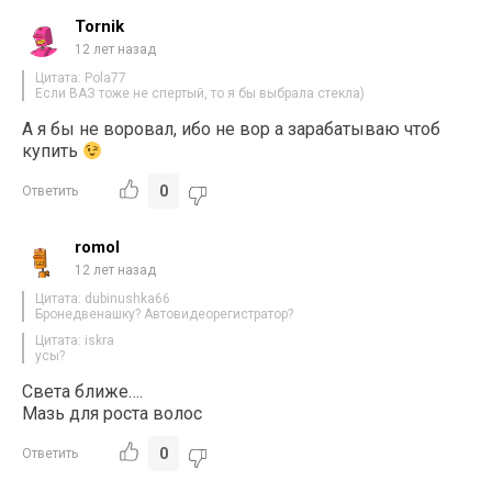
Tornik
12 лет назад
Цитата: Pola77
Если ВАЗ тоже не спертый, то я бы выбрала стекла)
А я бы не воровал, ибо не вор а зарабатываю чтоб
купить
0
Ответить
romol
12 лет назад
Цитата: dubinushka66
Бронедвенашку? Автовидеорегистратор?
Цитата: iskra
усы?
Света ближе….
Мазь для роста волос
0
Ответить