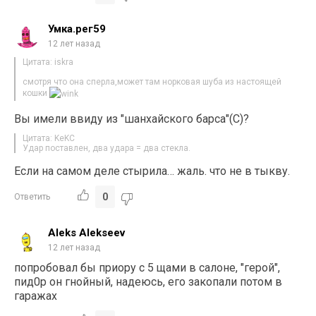
Умка.рег59
12 лет назад
Цитата: iskra
смотря что она сперла,может там норковая шуба из настоящей
кошки
Вы имели ввиду из "шанхайского барса"(С)?
Цитата: KeKC
Удар поставлен, два удара = два стекла.
Если на самом деле стырила… жаль. что не в тыкву.
0
Ответить
Aleks Alekseev
12 лет назад
попробовал бы приору с 5 щами в салоне, "герой",
пид0р он гнойный, надеюсь, его закопали потом в
гаражах