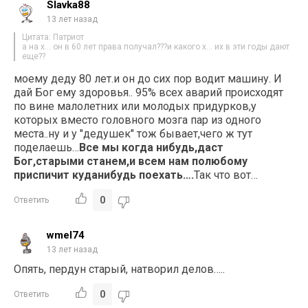
Slavka88
13 лет назад
Цитата: Патриот
а на х… он в 60 лет права получал???и какого х… их в эти годы дают
еще??
моему деду 80 лет.и он до сих пор водит машину. И
дай Бог ему здоровья.. 95% всех аварий происходят
по вине малолетних или молодых придурков,у
которых вместо головного мозга пар из одного
места..ну и у "дедушек" тож бывает,чего ж тут
поделаешь…
Все мы когда нибудь,даст
Бог,старыми станем,и всем нам полюбому
приспичит куданибудь поехать….
Так что вот…
0
Ответить
wmel74
13 лет назад
Опять, пердун старый, натворил делов…..
0
Ответить