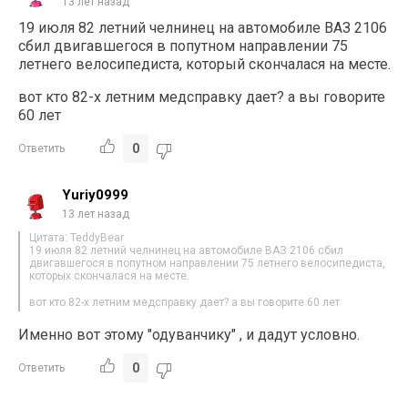
13 лет назад
19 июля 82 летний челнинец на автомобиле ВАЗ 2106
сбил двигавшегося в попутном направлении 75
летнего велосипедиста, который скончалася на месте.
вот кто 82-х летним медсправку дает? а вы говорите
60 лет
0
Ответить
Yuriy0999
13 лет назад
Цитата: TeddyBear
19 июля 82 летний челнинец на автомобиле ВАЗ 2106 сбил
двигавшегося в попутном направлении 75 летнего велосипедиста,
которых скончалася на месте.
вот кто 82-х летним медсправку дает? а вы говорите 60 лет
Именно вот этому "одуванчику" , и дадут условно.
0
Ответить