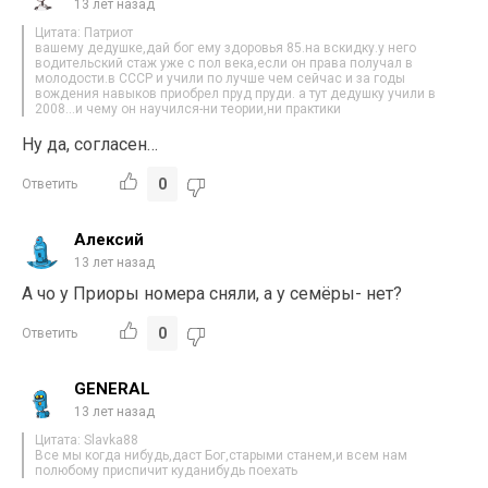
13 лет назад
Цитата: Патриот
вашему дедушке,дай бог ему здоровья 85.на вскидку.у него
водительский стаж уже с пол века,если он права получал в
молодости.в СССР и учили по лучше чем сейчас и за годы
вождения навыков приобрел пруд пруди. а тут дедушку учили в
2008…и чему он научился-ни теории,ни практики
Ну да, согласен…
0
Ответить
Алексий
13 лет назад
А чо у Приоры номера сняли, а у семёры- нет?
0
Ответить
GENERAL
13 лет назад
Цитата: Slavka88
Все мы когда нибудь,даст Бог,старыми станем,и всем нам
полюбому приспичит куданибудь поехать