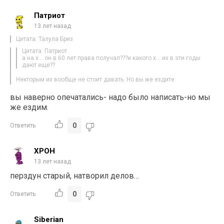
Патриот
13 лет назад
Цитата: Талула Бриз
Цитата: Патриот
а на х… он в 60 лет права получал???и какого х… их в эти годы
дают еще??
Некторым их вообще не стоит давать. Но вы же ездите
вы наверно опечатались- надо было написать-но мы
же ездим.
0
Ответить
ХРОН
13 лет назад
перздун старый, натворил делов…
0
Ответить
Siberian