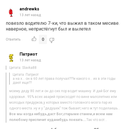
andrewks
13 лет назад
повезло водителю 7-ки, что выжил в таком месиве.
наверное, непристёгнут был и вылетел
0
Ответить
Патриот
13 лет назад
Цитата: Slavka88
Цитата: Патриот
а на х… он в 60 лет права получал???и какого х… их в эти годы
дают еще??
моему деду 80 лет.и он до сих пор водит машину. И дай Бог ему
здоровья.. 95% всех аварий происходят по вине малолетних или
молодых придурков,у которых вместо головного мозга пар из
одного места..ну и у "дедушек" тож бывает,чего ж тут поделаешь…
Все мы когда нибудь,даст Бог,старыми станем,и всем нам
полюбому приспичит куданибудь поехать….
Так что вот…