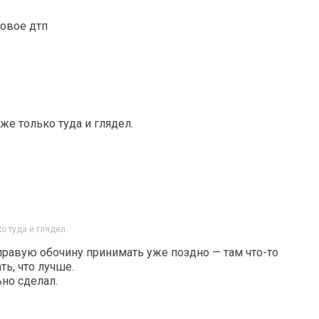
бовое дтп
же только туда и глядел.
о туда и глядел.
 правую обочину принимать уже поздно — там что-то
ть, что лучше.
ьно сделал.