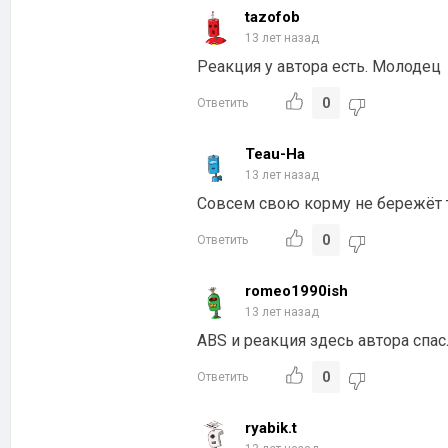
tazofob
13 лет назад
Реакция у автора есть. Молодец
0
Ответить
Teau-Ha
13 лет назад
Совсем свою корму не бережёт т
0
Ответить
romeo1990ish
13 лет назад
ABS и реакция здесь автора спас
0
Ответить
ryabik.t