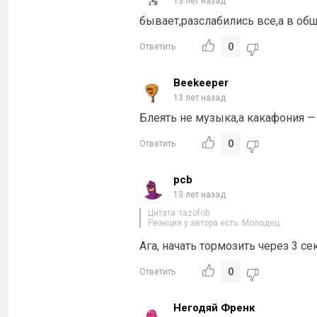
13 лет назад
бывает,разслабились все,а в о
0
Ответить
Beekeeper
13 лет назад
Блеять не музыка,а какафония — 
0
Ответить
pcb
13 лет назад
Цитата: tazofob
Реакция у автора есть. Молодец
Ага, начать тормозить через 3 с
0
Ответить
Негодяй Френк