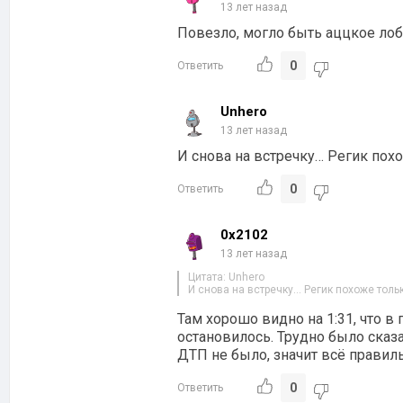
13 лет назад
Повезло, могло быть аццкое ло
0
Ответить
Unhero
13 лет назад
И снова на встречку… Регик похо
0
Ответить
0x2102
13 лет назад
Цитата: Unhero
И снова на встречку… Регик похоже тольк
Там хорошо видно на 1:31, что в
остановилось. Трудно было сказа
ДТП не было, значит всё правил
0
Ответить