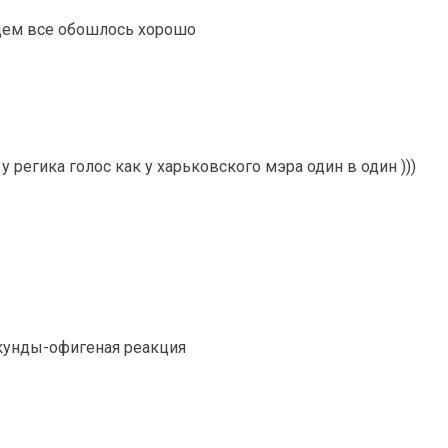
бщем все обошлось хорошо
у регика голос как у харьковского мэра один в один )))
екунды-офигеная реакция