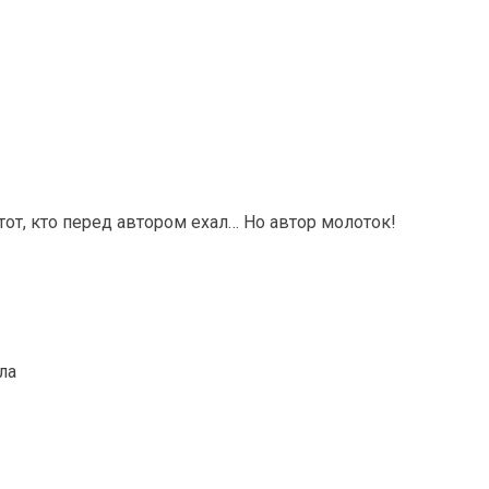
от, кто перед автором ехал… Но автор молоток!
ла