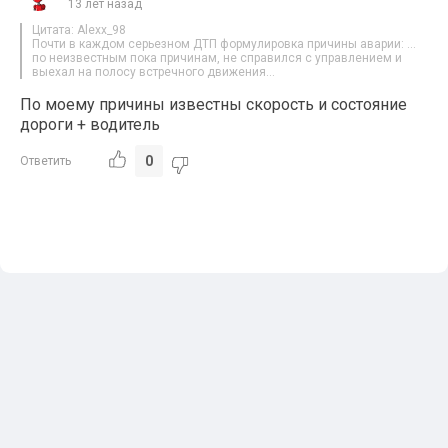
13 лет назад
Цитата: Alexx_98
Почти в каждом серьезном ДТП формулировка причины аварии: …
по неизвестным пока причинам, не справился с управлением и
выехал на полосу встречного движения…
По моему причины известны скорость и состояние
дороги + водитель
0
Ответить