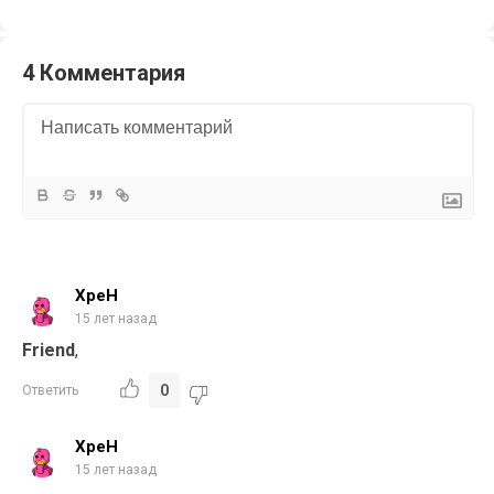
4 Комментария
XpeH
15 лет назад
Friend
,
0
Ответить
XpeH
15 лет назад