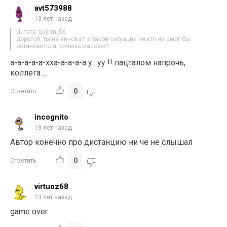
avt573988
13 лет назад
Цитата: bujhm_56
дорогой, ты не виноват! в такой ситуации ни кто не смог бы
остановиться, хочешь массаж?
а-а-а-а-а-хха-а-а-а-а у…уу !! пацталом напрочь,
коллега …
0
Ответить
incognito
13 лет назад
Автор конечно про дистанцию ни чё не слышал
0
Ответить
virtuoz68
13 лет назад
game over