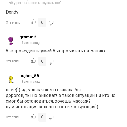
чё у регика такое мызукальное?
Dendy
0
Ответить
grommit
13 лет назад
быстро ездишь-умей быстро читать ситуацию
0
Ответить
bujhm_56
13 лет назад
неее))) идеальная жена сказала бы:
дорогой, ты не виноват! в такой ситуации ни кто не
смог бы остановиться, хочешь массаж?
ну и интонация конечно соответствующая))
0
Ответить