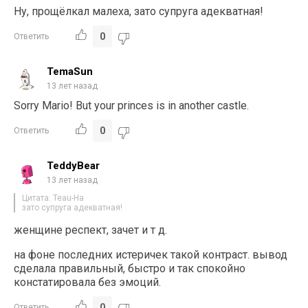
Ну, прощёлкал малеха, зато супруга адекватная!
0
Ответить
TemaSun
13 лет назад
Sorry Mario! But your princes is in another castle.
0
Ответить
TeddyBear
13 лет назад
Цитата: Teau-Ha
зато супруга адекватная!
женщине респект, зачет и т д.
на фоне последних истеричек такой контраст. вывод
сделала правильный, быстро и так спокойно
констатировала без эмоций.
0
Ответить