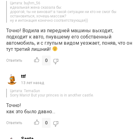
Цитата: bujhm_56
идеальная жена сказала бы:
дорогой, ты не виноват! в такой ситуации ни кто не смог бы
остановиться, хочешь массаж?
ну и интонация конечно соответствующая))
Точно! Водила из передней машины выходит,
подходит к авто, пнувшему его собственный
автомобиль, и с глупым видом уезжает, поняв, что он
тут третий лишний!
0
Ответить
ttf
13 лет назад
Цитата: TemaSun
Sorry Mario! But your princes is in another castle.
Точно!
как это было давно…
0
Ответить
Santa