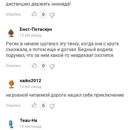
дистанцию держать ннннада!
0
Ответить
Енот-Потаскун
13 лет назад
Регик в начале шуганул эту тачку, когда она с круга
съезжала, а потом еще и догнал. Бедный водила
подумал, что за ним какой-то неадекват охотится.
0
Ответить
naiko2012
13 лет назад
на ровной читаемой дороге нашел себе приключение
0
Ответить
Teau-Ha
13 лет назад