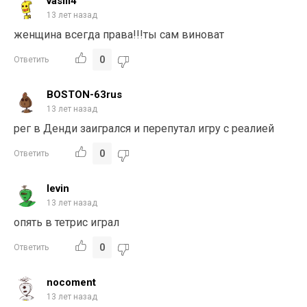
vasili4
13 лет назад
женщина всегда права!!!ты сам виноват
0
Ответить
BOSTON-63rus
13 лет назад
рег в Денди заигрался и перепутал игру с реалией
0
Ответить
levin
13 лет назад
опять в тетрис играл
0
Ответить
nocoment
13 лет назад