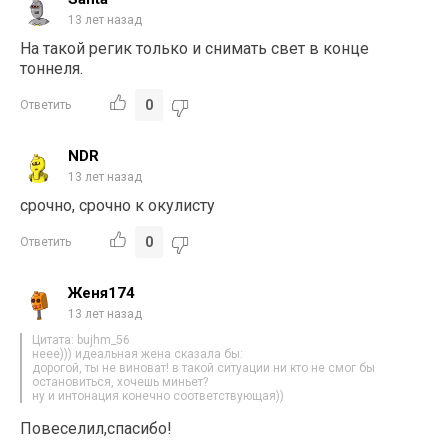
13 лет назад
На такой регик только и снимать свет в конце
тоннеля.
0
Ответить
NDR
13 лет назад
срочно, срочно к окулисту
0
Ответить
Женя174
13 лет назад
Цитата: bujhm_56
неее))) идеальная жена сказала бы:
дорогой, ты не виноват! в такой ситуации ни кто не смог бы
остановиться, хочешь миньет?
ну и интонация конечно соответствующая))
Повеселил,спасибо!