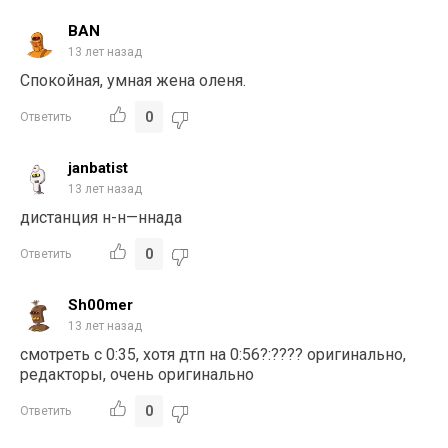
BAN
13 лет назад
Спокойная, умная жена оленя.
0
Ответить
janbatist
13 лет назад
дистанция н-н—ннада
0
Ответить
Sh00mer
13 лет назад
смотреть с 0:35, хотя дтп на 0:56?:???? оригинально,
редакторы, очень оригинально
0
Ответить