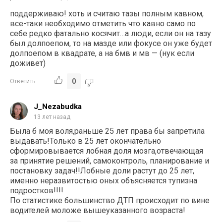
поддерживаю! хоть и считаю тазы полным кавном,
все-таки необходимо отметить что кавно само по
себе редко фатально косячит…а люди, если он на тазу
был долпоепом, то на мазде или фокусе он уже будет
долпоепом в квадрате, а на бмв и мв — (нук если
доживет)
0
Ответить
J_Nezabudka
13 лет назад
Была б моя воля,раньше 25 лет права бы запретила
выдавать!Только в 25 лет окончательно
сформировывается лобная доля мозга,отвечающая
за принятие решений, самоконтроль, планирование и
постановку задач!!Лобные доли растут до 25 лет,
именно неразвитостью оных объясняется тупизна
подростков!!!!
По статистике большинство ДТП происходит по вине
водителей моложе вышеуказанного возраста!