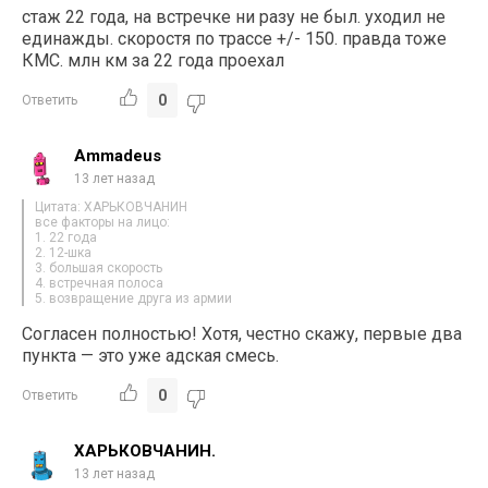
стаж 22 года, на встречке ни разу не был. уходил не
единажды. скоростя по трассе +/- 150. правда тоже
КМС. млн км за 22 года проехал
0
Ответить
Ammadeus
13 лет назад
Цитата: ХАРЬКОВЧАНИН
все факторы на лицо:
1. 22 года
2. 12-шка
3. большая скорость
4. встречная полоса
5. возвращение друга из армии
Согласен полностью! Хотя, честно скажу, первые два
пункта — это уже адская смесь.
0
Ответить
ХАРЬКОВЧАНИН.
13 лет назад