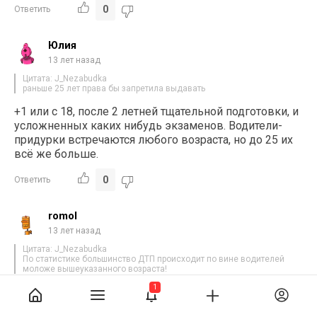
0
Ответить
Юлия
13 лет назад
Цитата: J_Nezabudka
раньше 25 лет права бы запретила выдавать
+1 или с 18, после 2 летней тщательной подготовки, и
усложненных каких нибудь экзаменов. Водители-
придурки встречаются любого возраста, но до 25 их
всё же больше.
0
Ответить
romol
13 лет назад
Цитата: J_Nezabudka
По статистике большинство ДТП происходит по вине водителей
моложе вышеуказанного возраста!
1
_в продолжение:
1. заместитель начальника управления