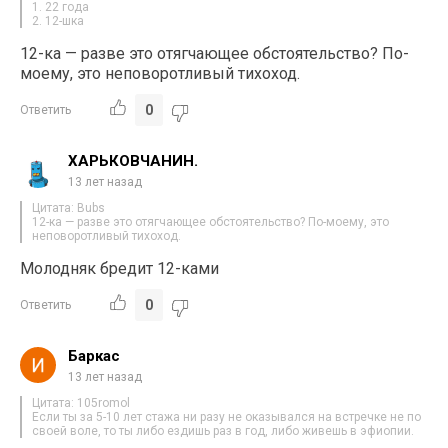
1. 22 года
2. 12-шка
12-ка — разве это отягчающее обстоятельство? По-
моему, это неповоротливый тихоход.
0
Ответить
ХАРЬКОВЧАНИН.
13 лет назад
Цитата: Bubs
12-ка — разве это отягчающее обстоятельство? По-моему, это
неповоротливый тихоход.
Молодняк бредит 12-ками
0
Ответить
Баркас
13 лет назад
Цитата: 105romol
Если ты за 5-10 лет стажа ни разу не оказывался на встречке не по
своей воле, то ты либо ездишь раз в год, либо живешь в эфиопии.