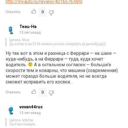
http://my.auto.ru/review/4016576.html
0
Ответить
Teau-Ha
13 лет назад
Цитата: Nice
До сотни и на 2106 можно успеть отвернуть куда-нибудь)))
Ну так вот в этом и разница с Феррари — на шахе —
куда-нибудь, а на Феррари — туда, куда хочет
водитель.
А в остальном согласен — больши'е
скорости тем и коварны, что машина (современная)
может гораздо больше водителя, но не всегда
сможет исправить его косяки…
0
Ответить
vovan44rus
13 лет назад
Цитата: MAZter
Таз+таз=смерть