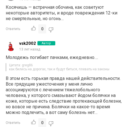
Косячишь — встречная обочина, как советуют
некоторые авторитеты, и вроде повреждения 12-ки
не смертельные, но огонь…
0
Ответить
vsk2002
Автор
13 лет назад
Молодежь погибает пачками, ежедневно….
Цитата: greg86
как бились на дорогах, так и будут биться, плевать на законы
В этом есть горькая правда нашей действительности.
Все грядущие ужесточения у меня лично
ассоциируются с лечением тяжелобольного
человека, у которого смазывают йодом болячки на
коже, которые есть следствие протекающей болезни,
но вовсе не причина. Болячки на какое-то время
можно подлечить, а вот саму болезнь нет…
0
Ответить