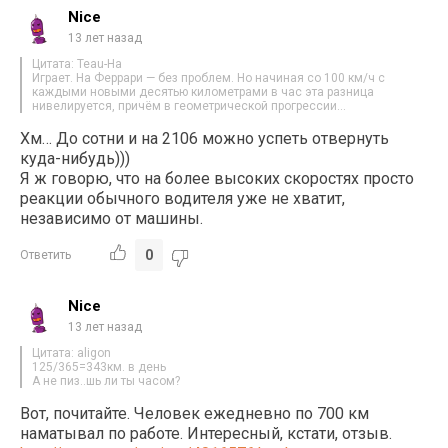
Nice
13 лет назад
Цитата: Teau-Ha
Играет. На Феррари — без проблем. Но начиная со 100 км/ч с
каждыми новыми десятью километрами в час эта разница
нивелируется, причём в геометрической прогрессии…
Хм… До сотни и на 2106 можно успеть отвернуть
куда-нибудь)))
Я ж говорю, что на более высоких скоростях просто
реакции обычного водителя уже не хватит,
независимо от машины.
0
Ответить
Nice
13 лет назад
Цитата: aligon
125/365=343км. в день
А не пиз..шь ли ты часом?
Вот, почитайте. Человек ежедневно по 700 км
наматывал по работе. Интересный, кстати, отзыв.