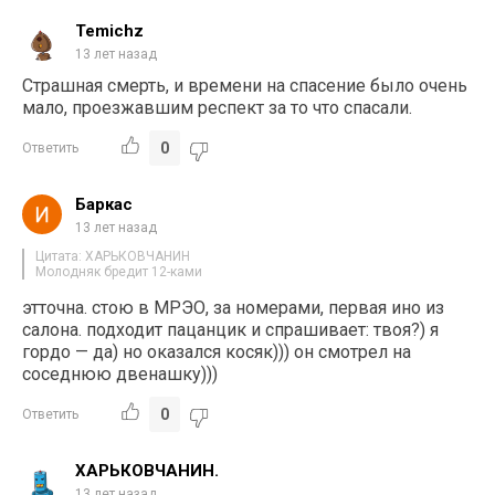
Temichz
13 лет назад
Страшная смерть, и времени на спасение было очень
мало, проезжавшим респект за то что спасали.
0
Ответить
Баркас
13 лет назад
Цитата: ХАРЬКОВЧАНИН
Молодняк бредит 12-ками
этточна. стою в МРЭО, за номерами, первая ино из
салона. подходит пацанцик и спрашивает: твоя?) я
гордо — да) но оказался косяк))) он смотрел на
соседнюю двенашку)))
0
Ответить
ХАРЬКОВЧАНИН.
13 лет назад