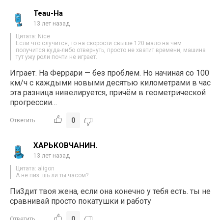
Teau-Ha
13 лет назад
Цитата: Nice
Если что случится, то на скорости свыше 120 мало на чём
получится куда-либо отвернуть, просто не хватит времени, машина
тут ужу роли почти не играет.
Играет. На Феррари — без проблем. Но начиная со 100
км/ч с каждыми новыми десятью километрами в час
эта разница нивелируется, причём в геометрической
прогрессии…
0
Ответить
ХАРЬКОВЧАНИН.
13 лет назад
Цитата: aligon
А не пиз..шь ли ты часом?
Пи3дит твоя жена, если она конечно у тебя есть. ты не
сравнивай просто покатушки и работу
0
Ответить