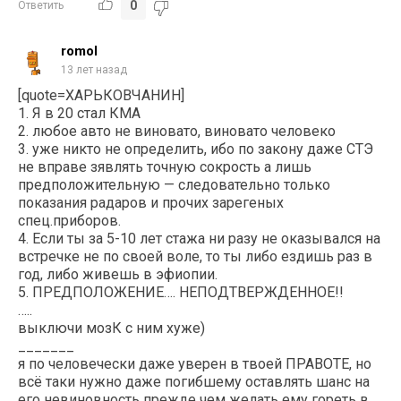
0
Ответить
romol
13 лет назад
[quote=ХАРЬКОВЧАНИН]
1. Я в 20 стал КМА
2. любое авто не виновато, виновато человеко
3. уже никто не определить, ибо по закону даже СТЭ
не вправе зявлять точную сокрость а лишь
предположительную — следовательно только
показания радаров и прочих зарегеных
спец.приборов.
4. Если ты за 5-10 лет стажа ни разу не оказывался на
встречке не по своей воле, то ты либо ездишь раз в
год, либо живешь в эфиопии.
5. ПРЕДПОЛОЖЕНИЕ…. НЕПОДТВЕРЖДЕННОЕ!!
…..
выключи мозК с ним хуже)
_______
я по человечески даже уверен в твоей ПРАВОТЕ, но
всё таки нужно даже погибшему оставлять шанс на
его невиновность прежде чем желать ему гореть в