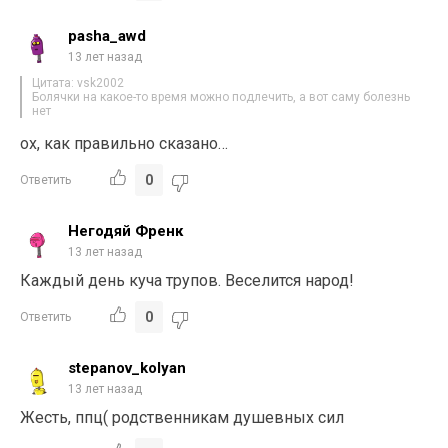
pasha_awd
13 лет назад
Цитата: vsk2002
Болячки на какое-то время можно подлечить, а вот саму болезнь
нет
ох, как правильно сказано…
0
Ответить
Негодяй Френк
13 лет назад
Каждый день куча трупов. Веселится народ!
0
Ответить
stepanov_kolyan
13 лет назад
Жесть, ппц( родственникам душевных сил