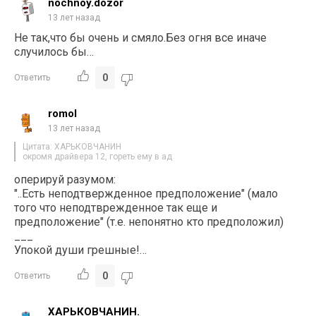
nochnoy.dozor
13 лет назад
Не так,что бы очень и смяло.Без огня все иначе
случилось бы…
0
Ответить
romol
13 лет назад
Цитата: ХАРЬКОВЧАНИН
окромя драйвера 12, гореть ему в ад
оперируй разумом:
"..Есть неподтвержденное предположение" (мало
того что неподтврежденное так еще и
предположение" (т.е. непонятно кто предположил)
___
Упокой души грешные!…
0
Ответить
ХАРЬКОВЧАНИН.