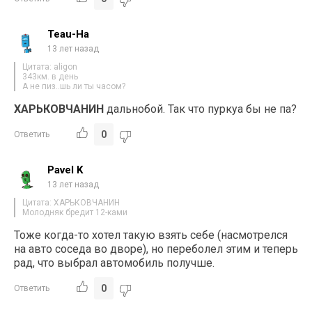
Teau-Ha
13 лет назад
Цитата: aligon
343км. в день
А не пиз..шь ли ты часом?
ХАРЬКОВЧАНИН
дальнобой. Так что пуркуа бы не па?
0
Ответить
Pavel K
13 лет назад
Цитата: ХАРЬКОВЧАНИН
Молодняк бредит 12-ками
Тоже когда-то хотел такую взять себе (насмотрелся
на авто соседа во дворе), но переболел этим и теперь
рад, что выбрал автомобиль получше.
0
Ответить