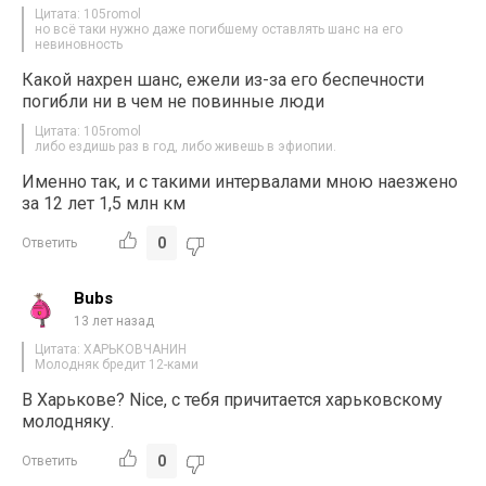
Цитата: 105romol
но всё таки нужно даже погибшему оставлять шанс на его
невиновность
Какой нахрен шанс, ежели из-за его беспечности
погибли ни в чем не повинные люди
Цитата: 105romol
либо ездишь раз в год, либо живешь в эфиопии.
Именно так, и с такими интервалами мною наезжено
за 12 лет 1,5 млн км
0
Ответить
Bubs
13 лет назад
Цитата: ХАРЬКОВЧАНИН
Молодняк бредит 12-ками
В Харькове? Nice, с тебя причитается харьковскому
молодняку.
0
Ответить