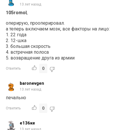
13 лет назад
105romol
,
оперирую, прооперировал.
а теперь включаем мозк, все факторы на лицо:
1. 22 года
2. 12-шка
3. большая скорость
4. встречная полоса
5. возвращение друга из армии
0
Ответить
baronevgen
13 лет назад
печально
0
Ответить
е136ке
13 лет назад