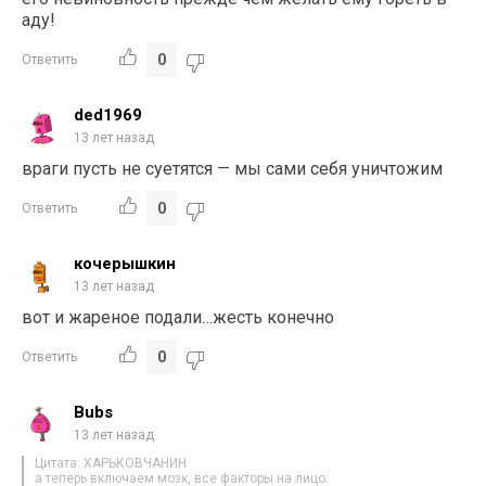
аду!
0
Ответить
ded1969
13 лет назад
враги пусть не суетятся — мы сами себя уничтожим
0
Ответить
кочерышкин
13 лет назад
вот и жареное подали…жесть конечно
0
Ответить
Bubs
13 лет назад
Цитата: ХАРЬКОВЧАНИН
а теперь включаем мозк, все факторы на лицо: