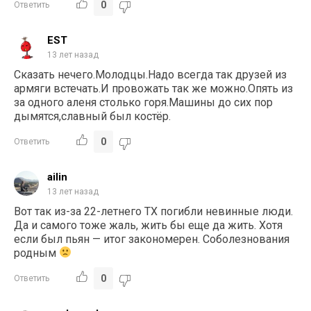
0
Ответить
EST
13 лет назад
Сказать нечего.Молодцы.Надо всегда так друзей из
армяги встечать.И провожать так же можно.Опять из
за одного аленя столько горя.Машины до сих пор
дымятся,славный был костёр.
0
Ответить
ailin
13 лет назад
Вот так из-за 22-летнего ТХ погибли невинные люди.
Да и самого тоже жаль, жить бы еще да жить. Хотя
если был пьян — итог закономерен. Соболезнования
родным
0
Ответить