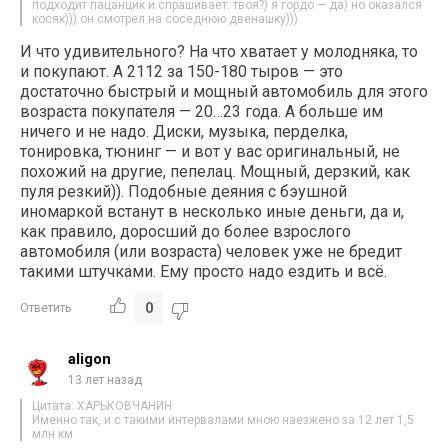
подходит пацанцик и спрашивает: твоя?) я гордо — да) но оказался
косяк))) он смотрел на соседнюю двенашку)))
И что удивительного? На что хватает у молодняка, то
и покупают. А 2112 за 150-180 тыров — это
достаточно быстрый и мощный автомобиль для этого
возраста покупателя — 20…23 года. А больше им
ничего и не надо. Диски, музыка, перделка,
тонировка, тюнинг — и вот у вас оригинальный, не
похожий на другие, пепелац. Мощный, дерзкий, как
пуля резкий)). Подобные деяния с бэушной
иномаркой встанут в несколько иные деньги, да и,
как правило, доросший до более взрослого
автомобиля (или возраста) человек уже не бредит
такими штучками. Ему просто надо ездить и всё.
0
Ответить
aligon
13 лет назад
Цитата: ХАРЬКОВЧАНИН
Именно так, и с такими интервалами мною наезжено за 12 лет 1,5
млн км