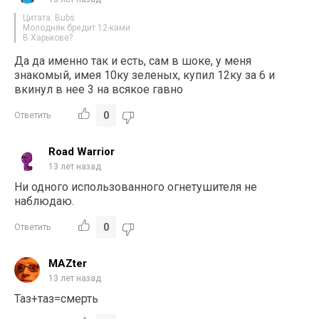
Цитата: Bubs
Молодняк бредит 12-ками
В Харькове?
Да да именно так и есть, сам в шоке, у меня
знакомый, имея 10ку зеленых, купил 12ку за 6 и
вкинул в нее 3 на всякое гaвно
0
Ответить
Road Warrior
13 лет назад
Ни одного использованного огнетушителя не
наблюдаю.
0
Ответить
MAZter
13 лет назад
Таз+таз=смерть