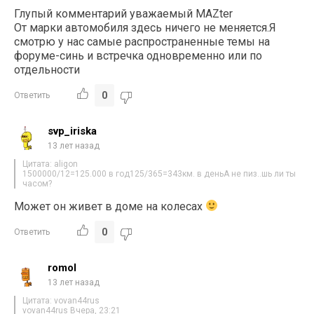
Глупый комментарий уважаемый MAZter
От марки автомобиля здесь ничего не меняется.Я
смотрю у нас самые распространенные темы на
форуме-синь и встречка одновременно или по
отдельности
0
Ответить
svp_iriska
13 лет назад
Цитата: aligon
1500000/12=125.000 в год125/365=343км. в деньА не пиз..шь ли ты
часом?
Может он живет в доме на колесах
0
Ответить
romol
13 лет назад
Цитата: vovan44rus
vovan44rus Вчера, 23:21