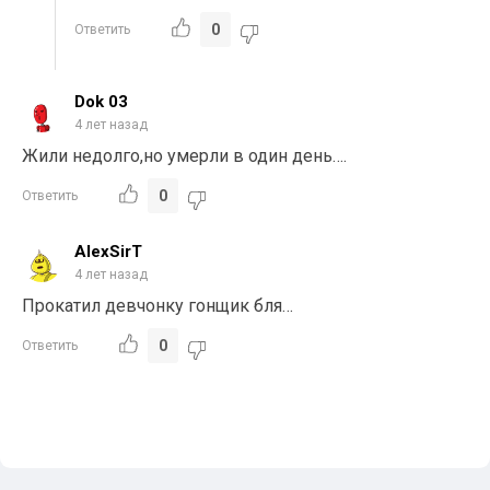
0
Ответить
Dok 03
4 лет назад
Жили недолго,но умерли в один день….
0
Ответить
AlexSirT
4 лет назад
Прокатил девчонку гонщик бля…
0
Ответить