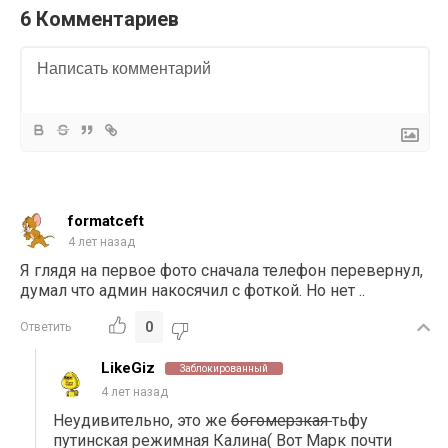
6 Комментариев
formatceft
4 лет назад
Я глядя на первое фото сначала телефон перевернул,
думал что админ накосячил с фоткой. Но нет ..
0
Ответить
LikeGiz
Заблокированный
4 лет назад
Неудивительно, это же
богомерзкая
тьфу
путинская режимная Калина( Вот Марк почти