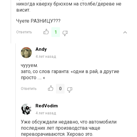
никогда кверху брюхом на столбе/дереве не
висит.
Чуете РАЗНИЦУ???
1
Ответить
Andy
4 лет назад
чуууем.
зато, со слов гаранта: «одни в рай, а другие
просто …. «
0
Ответить
RedVodim
4 лет назад
Уже обсуждали недавно, что автомобили
последних лет производства чаще
переворачиваются. Херово это.