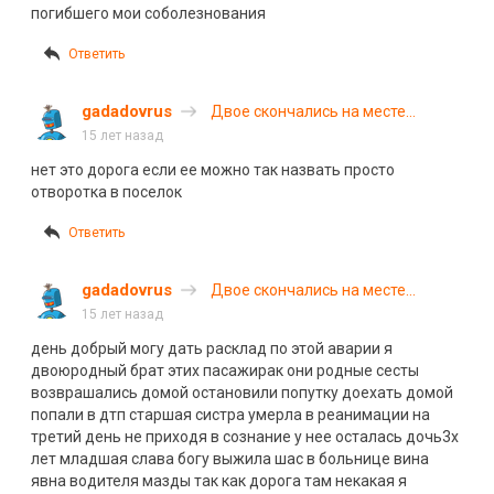
погибшего мои соболезнования
Ответить
gadadovrus
Двое скончались на месте…
15 лет назад
нет это дорога если ее можно так назвать просто
отворотка в поселок
Ответить
gadadovrus
Двое скончались на месте…
15 лет назад
день добрый могу дать расклад по этой аварии я
двоюродный брат этих пасажирак они родные сесты
возврашались домой остановили попутку доехать домой
попали в дтп старшая систра умерла в реанимации на
третий день не приходя в сознание у нее осталась дочь3х
лет младшая слава богу выжила шас в больнице вина
явна водителя мазды так как дорога там некакая я