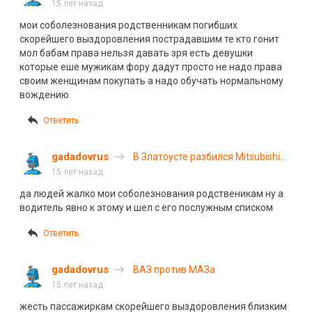
четыре человека
15 лет назад
мои соболезнования родственникам погибших
скорейшего выздоровления пострадавшим те кто гонит
мол бабам права нельзя давать зря есть девушки
которые еше мужикам фору дадут просто не надо права
своим женщинам покупать а надо обучать нормальному
вождению
Ответить
gadadovrus
В Златоусте разбился Mitsubishi
Lancer
15 лет назад
да людей жалко мои соболезнования родственикам ну а
водитель явно к этому и шел с его послужным списком
Ответить
gadadovrus
ВАЗ против МАЗа
15 лет назад
жесть пассажиркам скорейшего выздоровления близким