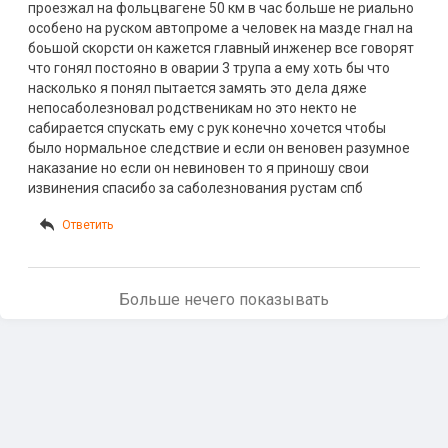
проезжал на фольцвагене 50 км в час больше не риально
особено на руском автопроме а человек на мазде гнал на
боьшой скорсти он кажется главный инженер все говорят
что гонял постояно в оварии 3 трупа а ему хоть бы что
насколько я понял пытается замять это дела дяже
непосаболезновал родственикам но это некто не
сабирается спускать ему с рук конечно хочется чтобы
было нормальное следствие и если он веновен разумное
наказание но если он невиновен то я приношу свои
извинения спасибо за саболезнования рустам спб
Ответить
Больше нечего показывать