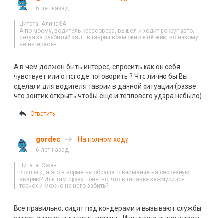
6 лет назад
Цитата: АлинаSA
А по моему, водитель кроссовера, вышел и ходит вокруг авто,
сетуя за разбитый зад.. в таврии возможно ещё жив, но никому
не интересен
А в чем должен быть интерес, спросить как он себя
чувствует или о погоде поговорить ? Что лично бы Вы
сделали для водителя таврии в данной ситуации (разве
что зонтик открыть чтобы еще и теплового удара небыло)
Ответить
gordec
На полном ходу
6 лет назад
Цитата: Ожан
Коллеги, а это в норме не обращать внимание на серьезную
аварию? Или там сразу понятно, что в тачанке зажмурился
торчок и можно на него забить?
Все правильно, сидят под кондерами и вызывают службы