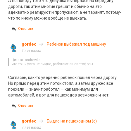
А по поводу того что девушка выперлась на середину
дороги, так этим многие грешат и обычно на это
адекватно реагируют и пропускают, а не таранят, потому-
что по иному можно вообще не выехать.
Ответить
gordec
Ребенок выбежал под машину
7 лет назад
Цитата: andrewks
что-то нифига не видно, работают ли светофоры
Согласен, как-то уверенно ребенок пошел через дорогу.
Но прямо перед этим поток стоял, а затем дружно все
поехали — значит работал — как минимум для
автомобилей, а вот для пешеходов возможно и нет.
Ответить
gordec
Быдло на пешеходном (с)
7 лет назад