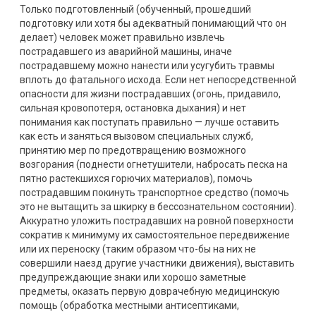
Только подготовленный (обученный, прошедший
подготовку или хотя бы адекватный понимающий что он
делает) человек может правильно извлечь
пострадавшего из аварийной машины, иначе
пострадавшему можно нанести или усугубить травмы
вплоть до фатального исхода. Если нет непосредственной
опасности для жизни пострадавших (огонь, придавило,
сильная кровопотеря, остановка дыхания) и нет
понимания как поступать правильно — лучше оставить
как есть и заняться вызовом специальных служб,
принятию мер по предотвращению возможного
возгорания (поднести огнетушители, набросать песка на
пятно растекшихся горючих материалов), помочь
пострадавшим покинуть транспортное средство (помочь
это не вытащить за шкирку в бессознательном состоянии).
Аккуратно уложить пострадавших на ровной поверхности
сократив к минимуму их самостоятельное передвижение
или их переноску (таким образом что-бы на них не
совершили наезд другие участники движения), выставить
предупреждающие знаки или хорошо заметные
предметы, оказать первую доврачебную медицинскую
помощь (обработка местными антисептиками,