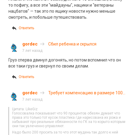
то пофигу, а все эти "майдауны", нацики и "ветераны
нацбатов" — так это по ящику новости нужно меньше
смотреть, и побольше путешествовать.
Ответить
gordec
Сбил ребенка и скрылся
7 лет назад
Груз сперва двинул догонять, но потом вспомнил что он
все таки груз и свернул по своим делам.
Ответить
gordec
Требует компенсацию в размере 100
тысяч рублей (с)
7 лет назад
Цитата: LikeGiz
Голосовалка показывает что 90 процентов обезян думает что
права это только тот кусок пластика где нарисована их рожа и
забывают про реальные обязанности по ГК за то корыто которым
они так увлеченно управляют.
Надо было 200 просить за то что этот мудень так долго к ней