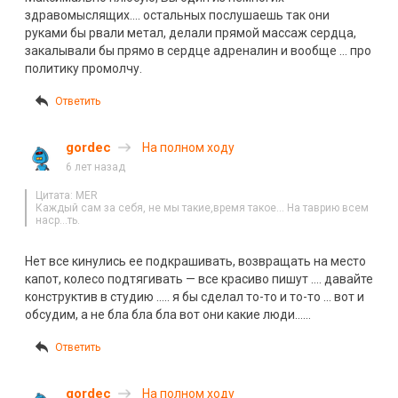
здравомыслящих…. остальных послушаешь так они
руками бы рвали метал, делали прямой массаж сердца,
закалывали бы прямо в сердце адреналин и вообще … про
политику промолчу.
Ответить
gordec
На полном ходу
6 лет назад
Цитата: MER
Каждый сам за себя, не мы таки
е,
время такое… На таврию всем
наср…ть.
Нет все кинулись ее подкрашивать, возвращать на место
капо
т,
колесо подтягивать — все красиво пишут …. давайте
конструктив в студию ….. я бы сделал то-то и то-то … вот и
обсудим, а не бла бла бла вот они какие люди……
Ответить
gordec
На полном ходу