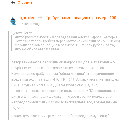
Ответить
gordec
Требует компенсацию в размере 100
тысяч рублей (с)
7 лет назад
Цитата: leroy
Автор рассказывает: «
Пострадавшая
Александрова Виктория
Петровна теперь требует через Мотовилихинский районный суд
с водителя компенсацию в размере 100 тысяч рублей
за то,
что её сбила автомашина
Автор занимается паскудными набросами для эмоционально
неуравновешенных вследствие алкоголизма сектантов.
Компенсацию требуют не за "сбила машина", а за причинение
вреда при эксплуатации ИПО, ГК 1079. Алкаши могут не знать, но
ПДД нарушила кегля, и в ДТП виновата она. Однако,
ответственность возникает при пользовании ИПО независимо от
вины в ДТП, хотя если докажут, что вред возник вследствие
непреодолимой силы или умысла потерпевшего, возмещать не
будут.
Подождём сказаний грамотеев про "непреодолимую силу".