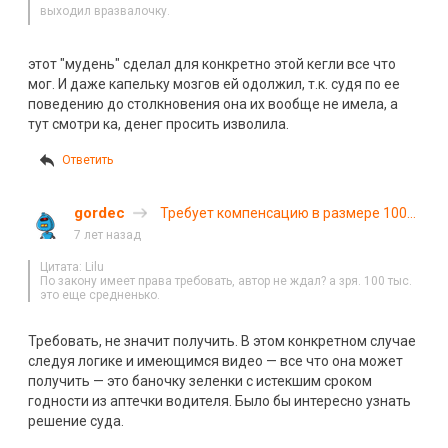
выходил вразвалочку.
этот "мудень" сделал для конкретно этой кегли все что
мог. И даже капельку мозгов ей одолжил, т.к. судя по ее
поведению до столкновения она их вообще не имела, а
тут смотри ка, денег просить изволила.
Ответить
gordec
Требует компенсацию в размере 100
тысяч рублей (с)
7 лет назад
Цитата: Lilu
По закону имеет права требовать, автор не ждал? а зря. 100 тыс.
это еще средненько.
Требовать, не значит получить. В этом конкретном случае
следуя логике и имеющимся видео — все что она может
получить — это баночку зеленки с истекшим сроком
годности из аптечки водителя. Было бы интересно узнать
решение суда.