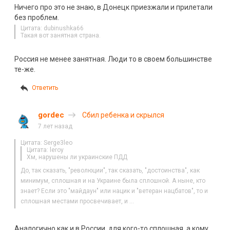
Ничего про это не знаю, в Донецк приезжали и прилетали
без проблем.
Цитата: dubinushka66
Такая вот занятная страна.
Россия не менее занятная. Люди то в своем большинстве
те-же.
Ответить
gordec
Сбил ребенка и скрылся
7 лет назад
Цитата: Serge3leo
Цитата: leroy
Хм, нарушены ли украинские ПДД
До, так сказать, "революции", так сказать, "достоинства", как
минимум, сплошная и на Украине была сплошной. А ныне, кто
знает? Если это "майдаун" или нацик и "ветеран нацбатов", то и
сплошная местами просвечивает, и …
Аналогично как и в России, для кого-то сплошная, а кому