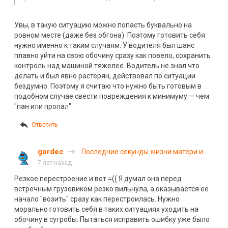
Увы, в такую ситуацию можно попасть буквально на
ровном месте (даже без обгона). Поэтому готовить себя
нужно именно к таким случаям. У водителя был шанс
плавно уйти на свою обочину сразу как повело, сохранить
контроль над машиной тяжелее. Водитель не знал что
делать и был явно растерян, действовал по ситуации
бездумно. Поэтому я считаю что нужно быть готовым в
подобном случае свести повреждения к минимуму — чем
"пан или пропал".
Ответить
gordec
Последние секунды жизни матери и
дочери в Татарстане. ВИДЕО
7 лет назад
Резкое перестроение и вот =(( Я думал она перед
встречным грузовиком резко вильнула, а оказывается ее
начало "возить" сразу как перестроилась. Нужно
морально готовить себя в таких ситуациях уходить на
обочину в сугробы. Пытаться исправить ошибку уже было