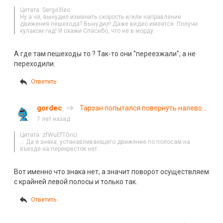
Цитата: Serge3leo
Ну а чё, вынудил изменить скорость и/или направление
движения пешехода? Вынудил! Даже видео имеется. Получи
кулаком гад! И скажи Спасибо, что не в морду.
А где там пешеходы то ? Так-то они "переезжали", а не
переходили.
Ответить
gordec
Тарзан попытался повернуть налево
(с)
7 лет назад
Цитата: zfWuEfTGnU
… Да и знака, устанавливающего движение по полосам на
въезде на перекресток нет.
Вот именно что знака нет, а значит поворот осуществляем
с крайней левой полосы и только так.
Ответить