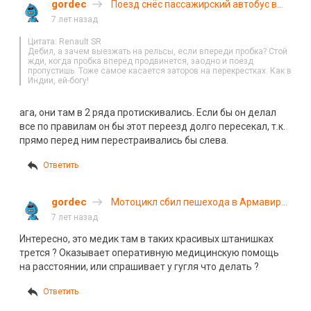
gordec
Поезд снёс пассажирский автобус в
Казахстане. ВИДЕО
7 лет назад
Цитата: Renault SR
Дебил, а зачем выезжать на рельсы, если впереди пробка? Стой
жди, когда пробка вперед продвинется, заодно и поезд
пропустишь. Тоже самое касается заторов на перекрестках. Как в
Индии, ей-богу!
ага, они там в 2 ряда протискивались. Если бы он делал
все по правилам он бы этот переезд долго пересекал, т.к.
прямо перед ним перестраивались бы слева.
Ответить
gordec
Мотоцикл сбил пешехода в Армавире.
ВИДЕО
7 лет назад
Интересно, это медик там в таких красивых штанишках
трется ? Оказывает оперативную медицинскую помощь
на расстоянии, или спрашивает у гугля что делать ?
Ответить