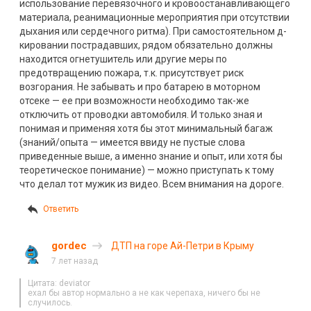
использование перевязочного и кровоостанавливающего
материала, реанимационные мероприятия при отсутствии
дыхания или сердечного ритма). При самостоятельном д-
кировании пострадавших, рядом обязательно должны
находится огнетушитель или другие меры по
предотвращению пожара, т.к. присутствует риск
возгорания. Не забывать и про батарею в моторном
отсеке — ее при возможности необходимо так-же
отключить от проводки автомобиля. И только зная и
понимая и применяя хотя бы этот минимальный багаж
(знаний/опыта — имеется ввиду не пустые слова
приведенные выше, а именно знание и опыт, или хотя бы
теоретическое понимание) — можно приступать к тому
что делал тот мужик из видео. Всем внимания на дороге.
Ответить
gordec
ДТП на горе Ай-Петри в Крыму
7 лет назад
Цитата: deviator
ехал бы автор нормально а не как черепаха, ничего бы не
случилось.