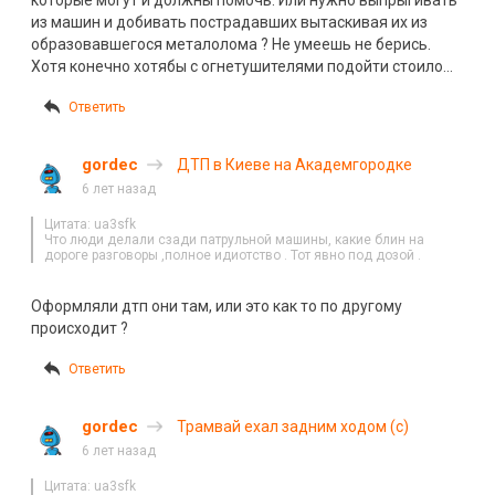
которые могут и должны помочь. Или нужно выпрыгивать
из машин и добивать пострадавших вытаскивая их из
образовавшегося металолома ? Не умеешь не берись.
Хотя конечно хотябы с огнетушителями подойти стоило…
Ответить
gordec
ДТП в Киеве на Академгородке
6 лет назад
Цитата: ua3sfk
Что люди делали сзади патрульной машин
ы,
какие блин на
дороге разговоры ,полное идиотство . Тот явно под дозой .
Оформляли дтп они там, или это как то по другому
происходит ?
Ответить
gordec
Трамвай ехал задним ходом (с)
6 лет назад
Цитата: ua3sfk