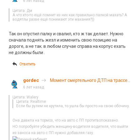
6 лет назад
Цитата: Дм
А что кто-то ещё помнит из них как правильно палкой махать? А
водятлы разве ещё понимают эти махания?))
Так он опустил палку и свалил, кто ж так делает. Нужно
сначала поднять жезл и изменить свою позицию на
дороге, а не так. в любом случае справа на корпус ехать
не должны были .
Ответить
gordec
Момент смертельного ДТП на трассе
«Иртыш» под Новосибирском
6 лет назад
Цитата: Walery
Цитата: Realtime
Если бы рулем не крутила, то ушла бы просто на свою обочину.
Она давила на тормоз, что на авто с ПП протитвопоказано.
НО попробуйте убедить женщину-водителя водителя, что выйти
из заноса на авто с ПП нужно добавляя газу.