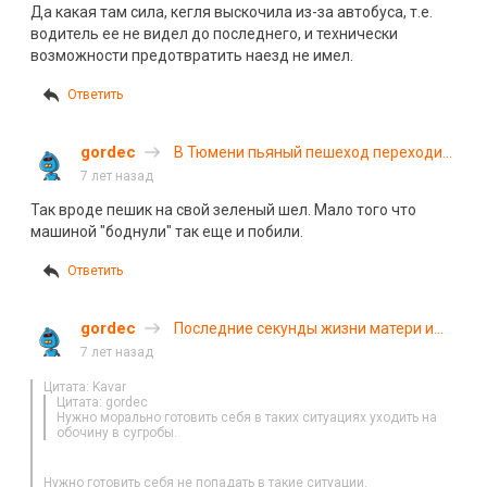
Да какая там сила, кегля выскочила из-за автобуса, т.е.
водитель ее не видел до последнего, и технически
возможности предотвратить наезд не имел.
Ответить
gordec
В Тюмени пьяный пешеход переходил
дорогу на красный и был побит
7 лет назад
Так вроде пешик на свой зеленый шел. Мало того что
машиной "боднули" так еще и побили.
Ответить
gordec
Последние секунды жизни матери и
дочери в Татарстане. ВИДЕО
7 лет назад
Цитата: Kavar
Цитата: gordec
Нужно морально готовить себя в таких ситуациях уходить на
обочину в сугробы.
Нужно готовить себя не попадать в такие ситуации.