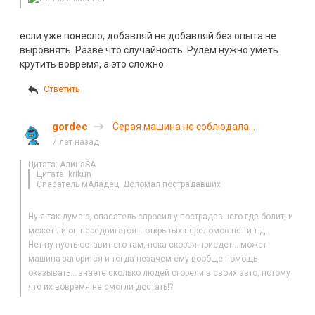
если уже понесло, добавляй не добавляй без опыта не
выровнять. Разве что случайность. Рулем нужно уметь
крутить вовремя, а это сложно.
Ответить
gordec
Серая машина не соблюдала
скоростной режим (с)
7 лет назад
Цитата: АлинаSA
Цитата: krikun
Спасатель мАладец. Доломал пострадавших
Ну я так думаю, спасатель спросил у пострадавшего где болит, и
может ли он передвигатся… открытых переломов нет и т.д.
Нет ну пусть оставит его там, пока скорая приедет… может
машина загорится и тогда незачем ему вообще помощь
оказывать… знаете сколько людей сгорели в своих авто, потому
что их вовремя не смогли достать!?