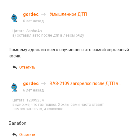
gordec
Умышленное ДТП
6 лет назад
Цитата: SashaAn
в) оставил авто после дтп в левом ряду
Помоему здесь из всего случившего это самый серьезный
косяк.
Ответить
gordec
ВАЗ-2109 загорелся после ДТП в
Харькове
6 лет назад
Цитата: 12895234
видно же, что газ пошел. Хохлы сами часто ставят
самостоятельно, и колхозно
Балабол
Ответить