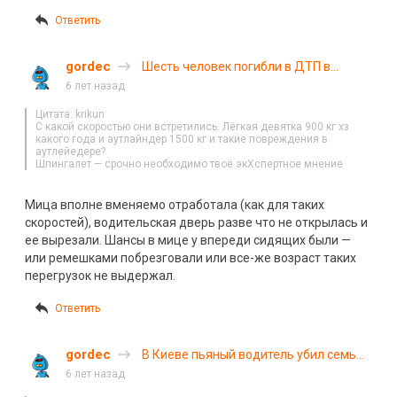
Ответить
gordec
Шесть человек погибли в ДТП в
Одесской области
6 лет назад
Цитата: krikun
С какой скоростью они встретились. Лёгкая девятка 900 кг хз
какого года и аутлайндер 1500 кг и такие повреждения в
аутлейедере?
Шпингалет — срочно необходимо твоё экХспертное мнение
Мица вполне вменяемо отработала (как для таких
скоростей), водительская дверь разве что не открылась и
ее вырезали. Шансы в мице у впереди сидящих были —
или ремешками побрезговали или все-же возраст таких
перегрузок не выдержал.
Ответить
gordec
В Киеве пьяный водитель убил семью
на встречной полосе. ВИДЕО
6 лет назад