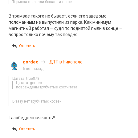
Тормоза отказали бывает и такое .
В трамвае такого не бывает, если его заведомо
поломанным не выпустили из парка. Как минимум
магнитный работал — судя по поднятой пыли в конце —
вопрос только почему так поздно.
Ответить
gordec
ДТП в Никополе
6 лет назад
Цитата: true878
Цитата: gordec
повреждены трубчатые кости таза
В тазу нет трубчатых костей.
Тазобедренная кость*
Ответить