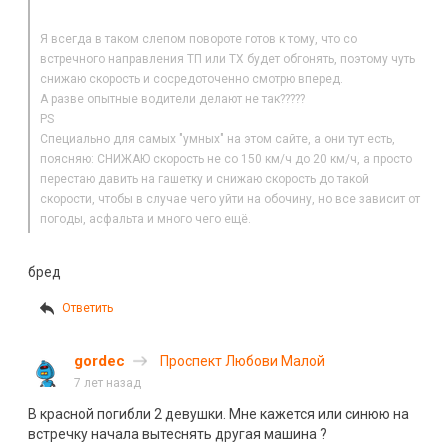
Я всегда в таком слепом повороте готов к тому, что со
встречного направления ТП или ТХ будет обгонять, поэтому чуть
снижаю скорость и сосредоточенно смотрю вперед.
А разве опытные водители делают не так?????
PS
Специально для самых "умных" на этом сайте, а они тут есть,
поясняю: СНИЖАЮ скорость не со 150 км/ч до 20 км/ч, а просто
перестаю давить на гашетку и снижаю скорость до такой
скорости, чтобы в случае чего уйти на обочину, но все зависит от
погоды, асфальта и много чего ещё.
бред
Ответить
gordec
Проспект Любови Малой
7 лет назад
В красной погибли 2 девушки. Мне кажется или синюю на
встречку начала вытеснять другая машина ?