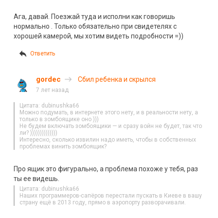
Ага, давай. Поезжай туда и исполни как говоришь
нормально . Только обязательно при свидетелях с
хорошей камерой, мы хотим видеть подробности =))
Ответить
gordec
Сбил ребенка и скрылся
7 лет назад
Цитата: dubinushka66
Можно подумать, в интернете этого нету, и в реальности нету, а
только в зомбоящике оно )))
Не будем включать зомбоящики — и сразу войн не будет, так что
ли? ))))))))))))))
Интересно, сколько извилин надо иметь, чтобы в собственных
проблемах винить зомбоящик?
Про ящик это фигурально, а проблема похоже у теб
я,
раз
ты ее видешь.
Цитата: dubinushka66
Наших программеров-сапёров перестали пускать в Киеве в вашу
страну ещё в 2013 году, прямо в аэропорту разворачивали.