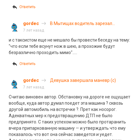
Ответить
gordec
В Мытищах водитель зарезал
пешехода за переход дороги в
7 лет назад
неположенном месте
и с таксистом еще не мешало бы провести беседу на тему:
"что если тебе всунут нож в шею, а прохожие будут
безразлично проходить мимо"…..
Ответить
gordec
Девушка завершала маневр (с)
7 лет назад
Считаю виновен автор. Обстановку на дороге не ощущает
вообще, куда автор думал поедет эта машина ? сквозь
другой автомобиль на встречке ?. Прет как носорог.
Адекватных мер к предотвращению ДТП не было
предпринято. С таких успехом можно было протаранить
вчера припаркованную машину — и утверждать что ему
показалось что вот она сейчас заведется и уедет.