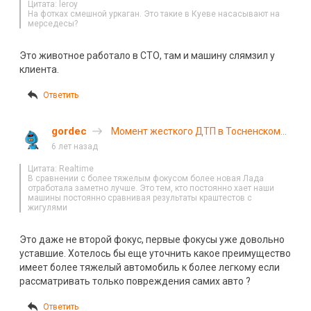
Цитата: leroy
На фотках смешной уркаган. Это такие в Кyеве насасывают на
мерседесы?
Это животное работало в СТО, там и машину слямзил у
клиента.
Ответить
gordec
Момент жесткого ДТП в Тосненском
районе. ВИДЕО
6 лет назад
Цитата: Realtime
В сравнении с более тяжелым фокусом более новая Лада
отработала заметно лучше. Это тем, кто постоянно хает наши
машины постоянно сравнивая результаты краштестов с
жигулями
Это даже не второй фокус, первые фокусы уже довольно
уставшие. Хотелось бы еще уточнить какое преимущество
имеет более тяжелый автомобиль к более легкому если
рассматривать только повреждения самих авто ?
Ответить