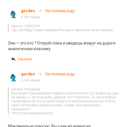
gordec
На полном ходу
6 лет назад
Цитата: 12895234
где они берут такие машины? Их уже в принципе не встретишь
Они — это кто ? Открой глаза и увидешь вокруг на дороге
аналогичную классику.
Ответить
gordec
На полном ходу
6 лет назад
Цитата: ЛитерНый
Все видят повреждения таврии, всем понятно, что водитель, уже
не жилец. 2. Ну подошли, дальше что? Спросить: Ты как вообще?
Посмотреть на его агонию? Кинуться распиливать кузов? А есть
чем? Остановить кровотечение, а руки -как щупальца у
осьминога?
Что тогда возмущаетесь?
Максимально плюсую, Вы один из немногих