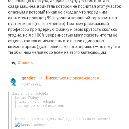
обгоняющего летуна, а через секунду в тебя влетает
сзади машина, водитель которой не посчитал этот участок
опасным и который никак не ожидал что перед ним
окажется провидец 99го уровня начавший тормозить на
пустом месте (по его мнению). Поэтому рассказывай
профессор про ядерную физику и свою крутость сколько
угодно, но я с 100% уверенностью могу сказать что ты не
ездишь так как описываешь это в своих диванных
комментариях (даже если сам в это веришь) — потому что
ты обычный человек со всем из этого вытекающим.
Ответить
gordec
Нисколько не раскаивается
в содеянном (с)
7 лет назад
Цитата: ruslan-vologda
Цитата: Walery
Цитата: ruslan-vologda
автор неопытный водитель.
Интересно, а что вы, опытный, сделали бы на его месте?