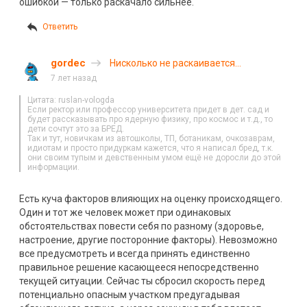
ошибкой — только раскачало сильнее.
Ответить
gordec
Нисколько не раскаивается
в содеянном (с)
7 лет назад
Цитата: ruslan-vologda
Если ректор или профессор университета придет в дет. сад и
будет рассказывать про ядерную физику, про космос и т.д., то
дети сочтут это за БРЕД.
Так и тут, новичкам из автошколы, ТП, ботаникам, очкозаврам,
идиотам и просто придуркам кажется, что я написал бред, т.к.
они своим тупым и девственным умом ещё не доросли до этой
информации.
Есть куча факторов влияющих на оценку происходящего.
Один и тот же человек может при одинаковых
обстоятельствах повести себя по разному (здоровье,
настроение, другие посторонние факторы). Невозможно
все предусмотреть и всегда принять единственно
правильное решение касающееся непосредственно
текущей ситуации. Сейчас ты сбросил скорость перед
потенциально опасным участком предугадывая