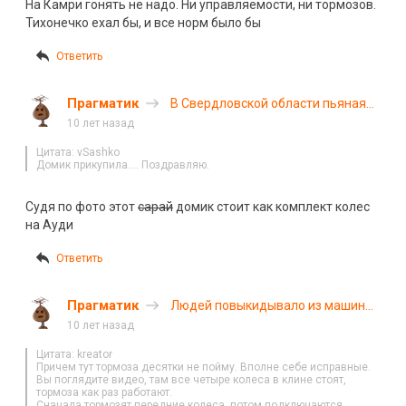
На Камри гонять не надо. Ни управляемости, ни тормозов.
Тихонечко ехал бы, и все норм было бы
Ответить
Прагматик
В Свердловской области пьяная
девушка на «Ауди» въехала в
10 лет назад
жилой дом
Цитата: vSashko
Домик прикупила…. Поздравляю.
Судя по фото этот
сарай
домик стоит как комплект колес
на Ауди
Ответить
Прагматик
Людей повыкидывало из машины
на Терпилицком шоссе
10 лет назад
Цитата: kreator
Причем тут тормоза десятки не пойму. Вполне себе исправные.
Вы поглядите видео, там все четыре колеса в клине стоят,
тормоза как раз работают.
Сначала тормозят передние колеса, потом подключаются