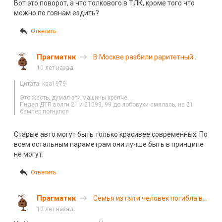
Вот это поворот, а что толкового в ТЛК, кроме того что
можно по говнам ездить?
Ответить
Прагматик
В Москве разбили раритетный
Chevrolet Impala 1967 года
10 лет назад
Цитата: kaa1979
Это жесть, думал эти машины крепче.
Пидел ДТП волги 21 и 21099, 99 до лобовухи смялась, на 21
бампер погнулся
Старые авто могут быть только красивее современных. По
всем остальным параметрам они лучше быть в принципе
не могут.
Ответить
Прагматик
Семья из пяти человек погибла в
ДТП в Нижегородской области
10 лет назад