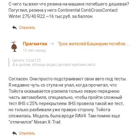
С чего ты взял что резина на машине погибшего дешевая?
Погуглил, резина у него Continental ContiCrossContact
Winter 275/40 R22 ~16 тыс.руб. за баллон.
Ответить
Прагматик
Трое жителей Башкирии погибли в
ДТП в Челябинской области
10 лет назад
Цитата: Czar123
А в целом, японцы редко делают крепкие авто
Согласен. Они просто подстраивают свои авто под тесты.
Я недавно чуть со стула не упал, когда прочитал, что
Тойота оказывается усилила только левую переднюю
часть автомобиля, специально, чтобы пройти сложный
тест IIHS c 25% перекрытием. IIHS провела такой же тест,
но только разбивали уже правую сторону. Тойота
сложилась. Модель была вроде RAV4. Там помню еще
"отличился" Nissan X-Trail.
Ответить