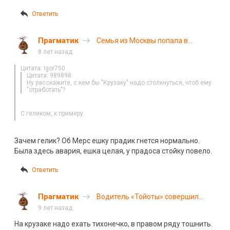
Ответить
Прагматик
Семья из Москвы попала в
смертельное ДТП в
8 лет назад
Архангельской области
Цитата: Igor750
Цитата: 989898
Ну расскажите, с кем бы "Крузаку" надо столкнуться, чтоб ему
"отработать"?
С геликом, к примеру.
Зачем гелик? Об Мерс ешку прадик гнется нормально.
Была здесь авария, ешка целая, у прадоса стойку повело.
Ответить
Прагматик
Водитель «Тойоты» совершил
массовое ДТП на трассе
9 лет назад
«Холмогоры»
На крузаке надо ехать тихонечко, в правом ряду тошнить.