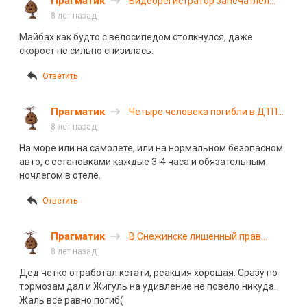
Прагматик
Видеорегистратор запечатлел
момент ДТП с участием такси и
8 лет назад
«Майбаха» на Кутузовском
Майбах как будто с велосипедом столкнулся, даже
проспекте
скорост не сильно снизилась.
Ответить
Прагматик
Четыре человека погибли в ДТП
на трассе в Саратовской области
8 лет назад
На море или на самолете, или на нормальном безопасном
авто, с остановками каждые 3-4 часа и обязательным
ночлегом в отеле.
Ответить
Прагматик
В Снежинске лишенный прав
водитель совершил смертельное
8 лет назад
ДТП. Видео
Дед четко отработал кстати, реакция хорошая. Сразу по
тормозам дал и Жигуль на удивление не повело никуда.
Жаль все равно погиб(