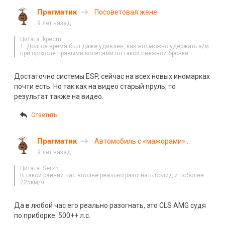
Прагматик
Посоветовал жене
9 лет назад
Цитата: kpecm
1. Долгое время был даже удивлен, как это можно удержать а/м
при проходе правыми колесами по такой снежной бровке.
Достаточно системы ESP, сейчас на всех новых иномарках
почти есть. Но так как на видео старый пруль, то
результат также на видео.
Ответить
Прагматик
Автомобиль с «мажорами»
двигался по МКАДу со скоростью
9 лет назад
230 км/ч. Видео
Цитата: Serzh
В такой ранний час вполне реально разогнать болид и поболее
225км/ч.
Да в любой час его реально разогнать, это CLS AMG судя
по приборке. 500++ л.с.