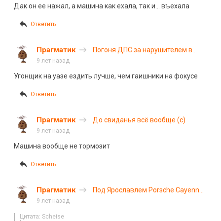
Дак он ее нажал, а машина как ехала, так и… въехала
Ответить
Прагматик
Погоня ДПС за нарушителем в
Сургуте закончилась фиаско
9 лет назад
Угонщик на уазе ездить лучше, чем гаишники на фокусе
Ответить
Прагматик
До свиданья всё вообще (с)
9 лет назад
Машина вообще не тормозит
Ответить
Прагматик
Под Ярославлем Porsche Cayenne
вылетел в кювет. Видео
9 лет назад
Цитата: Scheise