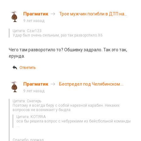
Прагматик
Трое мужчин погибли в ДТП на
трассе «Иртыш» в Курганской
9 лет назад
области
Цитата: Czar123
Удар был очень сильным, раз так разворотило Х6
Чего там разворотило то? Обшивку задрало. Так это так,
ерунда.
Ответить
Прагматик
Беспредел под Челябинском.
Полное видео
9 лет назад
Цитата: Снегирь
Поэтому я всегда беру с собой нарезной карабин. Никаких
вопросов не возникает у быдла.
Цитата: КОТЯRA
оса бы решила вопрос с чебуреками из бейсбольной команды
…
Спасибо, поржал.