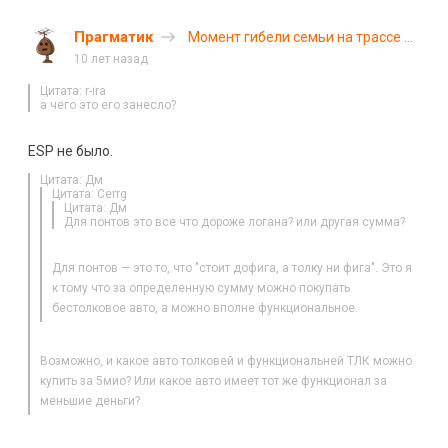
Прагматик
Момент гибели семьи на трассе в
Белоруссии запечатлел
10 лет назад
видеорегистратор
Цитата: r-ira
а чего это его занесло?
ESP не было.
Цитата: Дм
Цитата: Cerrg
Цитата: Дм
Для понтов это все что дороже логана? или другая сумма?
Для понтов — это то, что "стоит дофига, а толку ни фига". Это я
к тому что за определенную сумму можно покупать
бестолковое авто, а можно вполне функциональное.
Возможно, и какое авто толковей и функциональней ТЛК можно
купить за 5мио? Или какое авто имеет тот же функционал за
меньшие деньги?