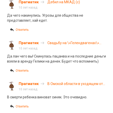
Прагматик
Дебил на МКАД (с)
10 лет назад
Да чего накинулись. Угрозы для общества не
представляет, хай едет.
Ответить
Прагматик
Свадьбу на \»Гелендвагенах\»
сыграли в Казахстане
10 лет назад
Да лан чего вы! Скинулась пацанва и на последние деньги
взяли в аренду Гелики на денек. Будет что вспомнить)
Ответить
Прагматик
В Омской области в уходящем от
погони автомобиле погибли
10 лет назад
мужчина и ребенок
В смерти ребенка виноват синяк. Это очевидно.
Ответить