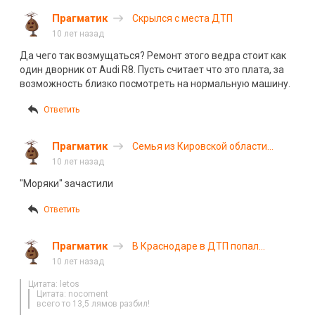
Прагматик
Скрылся с места ДТП
10 лет назад
Да чего так возмущаться? Ремонт этого ведра стоит как
один дворник от Audi R8. Пусть считает что это плата, за
возможность близко посмотреть на нормальную машину.
Ответить
Прагматик
Семья из Кировской области
попала в ДТП по дороге на море
10 лет назад
"Моряки" зачастили
Ответить
Прагматик
В Краснодаре в ДТП попал
спорткар Ultima GTR 720
10 лет назад
Цитата: letos
Цитата: nocoment
всего то 13,5 лямов разбил!