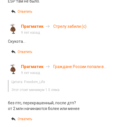
ESP там не было.
Ответить
Прагматик
Стрелу забили (с)
9 лет назад
Скукота…
Ответить
Прагматик
Граждане России попали в
смертельное ДТП в Минской
9 лет назад
области
Цитата: Freedom_Life
Этот стоит минимум 1.5 ляма
без птс, перекрашенный, после дтп?
от 2 млн начинаются более или менее
Ответить