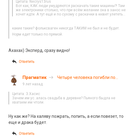
Цитата: Necrys13rus
Вот как, КАК люди умудряются раскачать такие машины?! Там
же электроники столько, что при всём желании она в занос не
хочет идти. А тут ещё и по сухому с раскачки в кювет улететь…
какие такие? фольксваген никогда ТАКИМ не был и не будет.
Норм едет только по прямой.
Ахахах) Эксперд, сразу видно!
Ответить
Прагматик
Четыре человека погибли по
дороге на свадьбу в Пензенской
9 лет назад
области
Цитата: З.Хасис
Зачем им ус..алась свадьба в деревне? Пьяного быдла не
хватаем им чтоли.
Ну как же? На халяву пожрать, попить, а если повезет, то
еще и драка будет.
Ответить