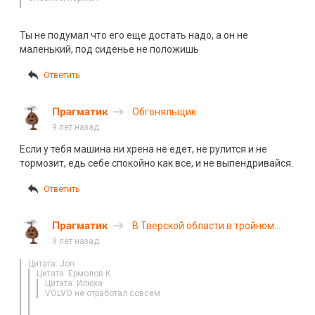
Ты не подумал что его еще достать надо, а он не
маленький, под сиденье не положишь
Ответить
Прагматик
Обгоняльщик
9 лет назад
Если у тебя машина ни хрена не едет, не рулится и не
тормозит, едь себе спокойно как все, и не выпендривайся.
Ответить
Прагматик
В Тверской области в тройном
ДТП погиб водитель VOLVO
9 лет назад
Цитата: Jon
Цитата: Ермолов К.
Цитата: Илюха
VOLVO не отработал совсем