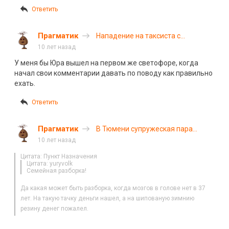
Ответить
Прагматик
Нападение на таксиста с
видеорегистратором
10 лет назад
У меня бы Юра вышел на первом же светофоре, когда
начал свои комментарии давать по поводу как правильно
ехать.
Ответить
Прагматик
В Тюмени супружеская пара
погибла, врезавшись в столб
10 лет назад
Цитата: Пункт Назначения
Цитата: yuryvolk
Семейная разборка!
Да какая может быть разборка, когда мозгов в голове нет в 37
лет. На такую тачку деньги нашел, а на шипованую зимнию
резину денег пожалел.