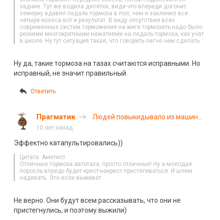
задние. Тут же водила десятки, видя что впереди догонит
семерку вдавил педаль тормоза в пол, чем и заклинил все
четыре колеса вот и результат. В виду отсутствия всех
современных систем торможения на жиге тормозить надо было
резкими многократными нажатиями на педаль тормоза, как учат
в школе. Ну тут ситуация такая, что говорить легче чем сделать.
Ну да, такие тормоза на тазах считаются исправными. Но
исправный, не значит правильный.
Ответить
Прагматик
Людей повыкидывало из машины
на Терпилицком шоссе
10 лет назад
Эффектно катапультировались))
Цитата: Аметист
Отличные тормоза автотаза, просто отличные! Ну а молодая
поросль впредь будет крест-накрест пристёгиваться. И шлем
надевать. Это если выживет.
Не верно. Они будут всем рассказывать, что они не
пристегнулись, и поэтому выжили)