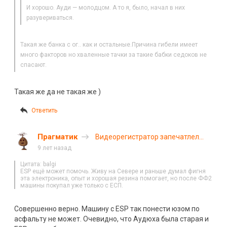
И хорошо. Ауди — молодцом. А то я, было, начал в них
разувериваться.
Такая же банка с ог.. как и остальные.Причина гибели имеет
много факторов но хваленные тачки за такие бабки седоков не
спасают.
Такая же да не такая же )
Ответить
Прагматик
Видеорегистратор запечатлел
момент гибели парня и девушки
9 лет назад
под Тюменью
Цитата: balgi
ESP ещё может помочь. Живу на Севере и раньше думал фигня
эта электроника, опыт и хорошая резина помогает, но после ФФ2
машины покупал уже только с ЕСП.
Совершенно верно. Машину с ESP так понести юзом по
асфальту не может. Очевидно, что Аудюха была старая и