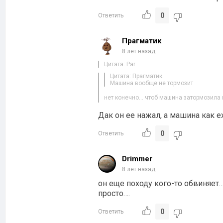
0
Ответить
Прагматик
8 лет назад
Цитата: Par
Цитата: Прагматик
Машина вообще не тормозит
нет конечно… чтоб машина затормозила
Дак он ее нажал, а машина как ех
0
Ответить
Drimmer
8 лет назад
он еще походу кого-то обвиняет…
просто….
0
Ответить