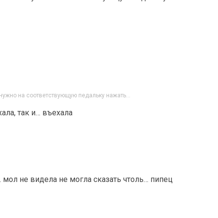
 нужно на соответствующую педальку нажать…
ала, так и… въехала
 мол не видела не могла сказать чтоль… пипец