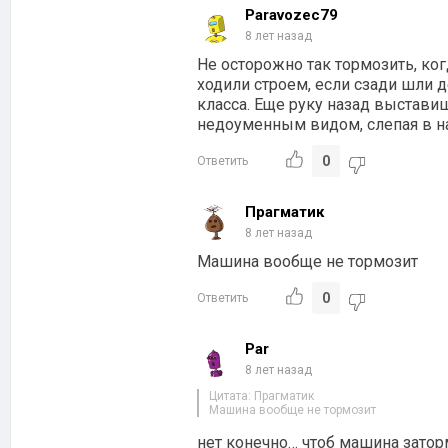
Paravozec79
8 лет назад
Не осторожно так тормозить, ког
ходили строем, если сзади шли 
класса. Еще руку назад выстави
недоуменным видом, слепая в на
0
Ответить
Прагматик
8 лет назад
Машина вообще не тормозит
0
Ответить
Par
8 лет назад
Цитата: Прагматик
Машина вообще не тормозит
нет конечно… чтоб машина зато