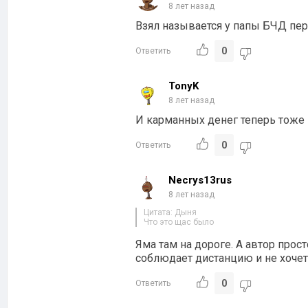
8 лет назад
Взял называется у папы БЧД пер
0
Ответить
TonyK
8 лет назад
И карманных денег теперь тоже
0
Ответить
Necrys13rus
8 лет назад
Цитата: Дыня
Что это щас было
Яма там на дороге. А автор прост
соблюдает дистанцию и не хочет
0
Ответить