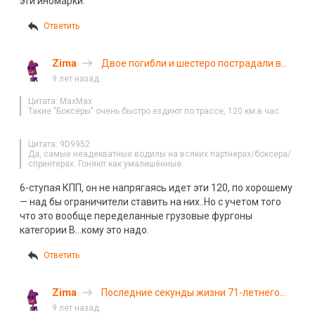
эти иномарки.
Ответить
Zima
Двое погибли и шестеро пострадали в
результате ДТП в Башкирии
9 лет назад
Цитата: MaxMax
Такие "Боксёры" очень быстро ездиют по трассе, 120 км.в час
Цитата: 9D9952
Да, самые неадекватные водилы на всяких партнерах/боксера/
спринтерах. Гоняют как умалишённые.
6-ступая КПП, он не напрягаясь идет эти 120, по хорошему
— над бы ограничители ставить на них..Но с учетом того
что это вообще переделанные грузовые фургоны
категории В…кому это надо.
Ответить
Zima
Последние секунды жизни 71-летнего
водителя в Башкирии
9 лет назад