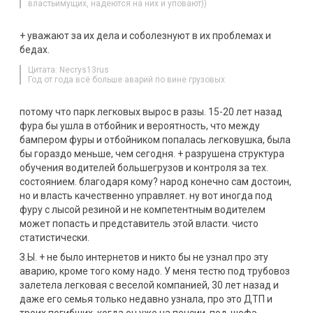
властьимущих, надеются на них и уповают))
+ уважают за их дела и соболезнуют в их проблемах и
бедах.
Цитата: Necrys13rus
Год от года всё больше аварий по вине грузовых
потому что парк легковых вырос в разы. 15-20 лет назад
фура бы ушла в отбойник и вероятность, что между
бампером фуры и отбойником попалась легковушка, была
бы гораздо меньше, чем сегодня. + разрушена структура
обучения водителей большегрузов и контроля за тех.
состоянием. благодаря кому? народ конечно сам достоин,
но и власть качественно управляет. ну вот иногда под
фуру с лысой резиной и не компетентным водителем
может попасть и представитель этой власти. чисто
статистически.
З.Ы. + не было интернетов и никто бы не узнал про эту
аварию, кроме того кому надо. У меня тестю под трубовоз
залетела легковая с веселой компанией, 30 лет назад и
даже его семья только недавно узнала, про это ДТП и
троих погибших, когда он уже на пенсии, под-шофэ,