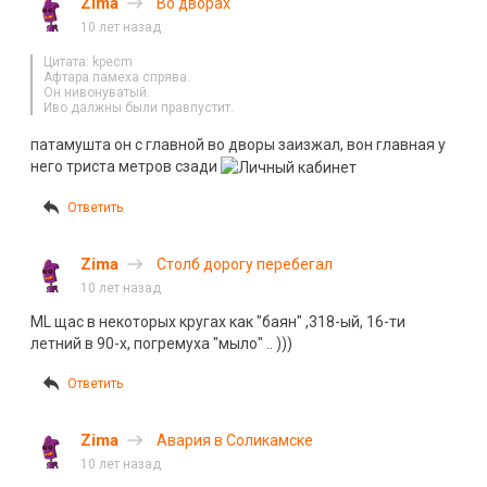
Zima
Во дворах
10 лет назад
Цитата: kpecm
Афтара памеха спрява.
Он нивонуватый.
Иво далжны были правпустит.
патамушта он с главной во дворы заизжал, вон главная у
него триста метров сзади
Ответить
Zima
Столб дорогу перебегал
10 лет назад
ML щас в некоторых кругах как "
баян
" ,318-ый, 16-ти
летний в 90-х, погремуха "мыло" .. )))
Ответить
Zima
Авария в Соликамске
10 лет назад