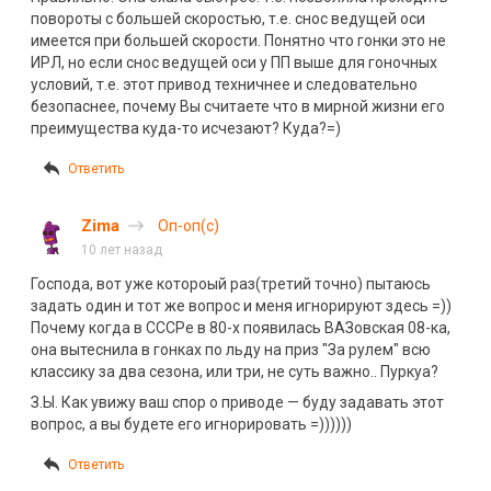
повороты с большей скоростью, т.е. снос ведущей оси
имеется при большей скорости. Понятно что гонки это не
ИРЛ, но если снос ведущей оси у ПП выше для гоночных
условий, т.е. этот привод техничнее и следовательно
безопаснее, почему Вы считаете что в мирной жизни его
преимущества куда-то исчезают? Куда?=)
Ответить
Zima
Оп-оп(с)
10 лет назад
Господа, вот уже котороый раз(третий точно) пытаюсь
задать один и тот же вопрос и меня игнорируют здесь =))
Почему когда в СССРе в 80-х появилась ВАЗовская 08-ка,
она вытеснила в гонках по льду на приз "За рулем" всю
классику за два сезона, или три, не суть важно.. Пуркуа?
З.Ы. Как увижу ваш спор о приводе — буду задавать этот
вопрос, а вы будете его игнорировать =))))))
Ответить