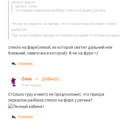
Цитата: kpecm
Цитата: Zima
что приора зеркалом разбила стекло на фаре у регика
Что же за зеркало на приоре, что по касательной может стекло
вынести?
При этом в кабине автора не появилось шума от потока воздуха.
стекло на фаре(левой, из которой светит дальний или
ближний, лампочка в которой). А не на фуре =)
Ответить
Zima
Дебил(с)
9 лет назад
Столько гуру и никто не предположит, что приора
зеркалом разбила стекло на фаре у регика?
Ответить