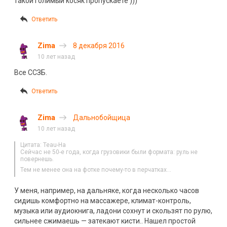
такой голимый косяк пропускаете )))
Ответить
Zima
8 декабря 2016
10 лет назад
Все ССЗБ.
Ответить
Zima
Дальнобойщица
10 лет назад
Цитата: Teau-Ha
Сейчас не 50-е года, когда грузовики были формата: руль не
повернешь.
Тем не менее она на фотке почему-то в перчатках…
У меня, например, на дальняке, когда несколько часов
сидишь комфортно на массажере, климат-контроль,
музыка или аудиокнига, ладони сохнут и скользят по рулю,
сильнее сжимаешь — затекают кисти.. Нашел простой