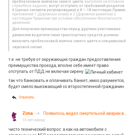
проблесковым маячком синего цвета
, выполняя неотложное
служебное задание,
могут отступать от требований разделов
6 (кроме сигналов регулировщика) и 8 — 18 настоящих Правил
,
приложений 1 (Дорожные знаки) и 2 (Дорожная разметка) к
настоящим Правилам при условии обеспечения безопасности
движения.
Для получения преимущества перед другими участниками
движения водители таких транспортных средств должны
включить проблесковый маячок синего цвета и специальный
звуковой сигнал.
т.е. не требуя от окружающих граждан предоставления
преимущества проезда, вполне себе имеет право
отступать от ПДД не включая сирену.
так что банковать и оплачивать банкет, имхо разумеется,
будет смело выезжающий со второстепенной гражданин.
Ответить
Zima
Появилось видео смертельной аварии в
Екатеринбурге
10 лет назад
чисто технический вопрос: а как на автомобиле с