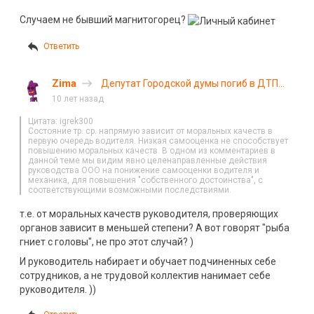
Случаем не бывший магнитогорец?
Ответить
Zima
Депутат Городской думы погиб в ДТП
под Нижним Новгородом
10 лет назад
Цитата: igrek300
Состояние тр. ср. напрямую зависит от моральных качеств в
первую очередь водителя. Низкая самооценка не способствует
повышению моральных качеств. В одном из комментариев в
данной теме мы видим явно целенаправленные действия
руководства ООО на понижение самооценки водителя и
механика, для повышения "собственного достоинства", с
соответствующими возможными последствиями.
т.е. от моральных качеств руководителя, проверяющих
органов зависит в меньшей степени? А вот говорят "рыба
гниет с головы", не про этот случай? )
И руководитель набирает и обучает подчиненных себе
сотрудников, а не трудовой коллектив нанимает себе
руководителя. ))