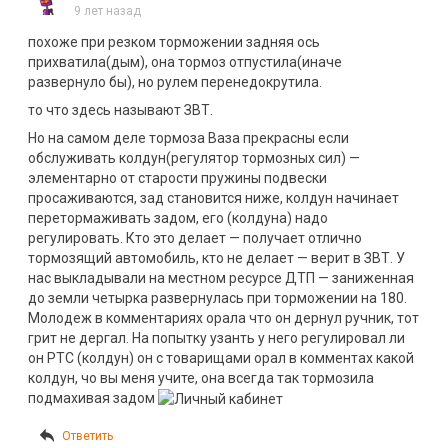
Южной окружной Рязани. Видео
9 лет назад
похоже при резком торможении задняя ось
прихватила(дым), она тормоз отпустила(иначе
развернуло бы), но рулем перенедокрутила.
то что здесь называют ЗВТ.
Но на самом деле тормоза Ваза прекрасны если
обслуживать колдун(регулятор тормозных сил) —
элементарно от старости пружины подвески
просаживаются, зад становится ниже, колдун начинает
перетормаживать задом, его (колдуна) надо
регулировать. Кто это делает — получает отлично
тормозящий автомобиль, кто не делает — верит в ЗВТ. У
нас выкладывали на местном ресурсе ДТП — заниженная
до земли четырка развернулась при торможении на 180.
Молодеж в комментариях орала что он дернул ручник, тот
грит не дергал. На попытку узанть у него регулировал ли
он РТС (колдун) он с товарищами орал в комментах какой
колдун, чо вы меня учите, она всегда так тормозила
подмахивая задом
Ответить