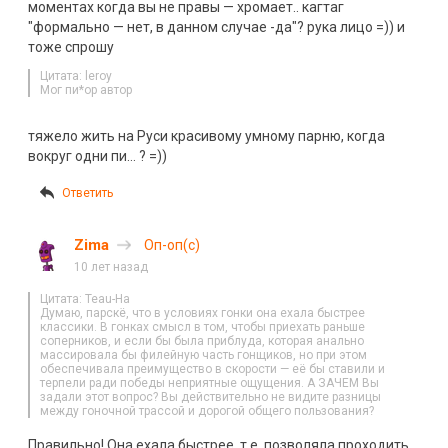
моментах когда вы не правы — хромает.. кагтаг
"формально — нет, в данном случае -да"? рука лицо =)) и
тоже спрошу
Цитата: leroy
Мог пи*ор автор
тяжело жить на Руси красивому умному парню, когда
вокруг одни пи… ? =))
Ответить
Zima
Оп-оп(с)
10 лет назад
Цитата: Teau-Ha
Думаю, парскё, что в условиях гонки она ехала быстрее
классики. В гонках смысл в том, чтобы приехать раньше
соперников, и если бы была приблуда, которая анaльно
массировала бы филейную часть гонщиков, но при этом
обеспечивала преимущество в скорости — её бы ставили и
терпели ради победы неприятные ощущения. А ЗАЧЕМ Вы
задали этот вопрос? Вы действительно не видите разницы
между гоночной трассой и дорогой общего пользования?
Правильно! Она ехала быстрее. т.е. позволяла проходить