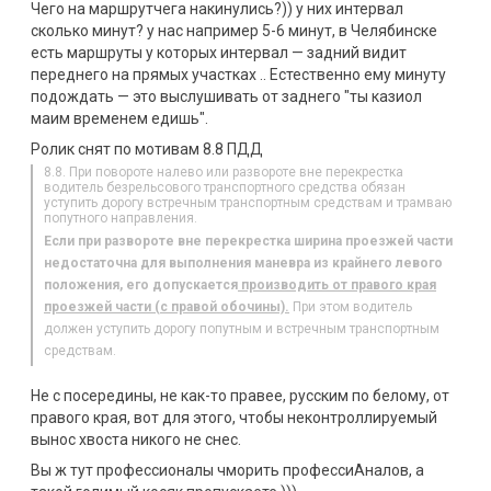
Чего на маршрутчега накинулись?)) у них интервал
сколько минут? у нас например 5-6 минут, в Челябинске
есть маршруты у которых интервал — задний видит
переднего на прямых участках .. Естественно ему минуту
подождать — это выслушивать от заднего "ты казиол
маим временем едишь".
Ролик снят по мотивам 8.8 ПДД
8.8. При повороте налево или развороте вне перекрестка
водитель безрельсового транспортного средства обязан
уступить дорогу встречным транспортным средствам и трамваю
попутного направления.
Если при развороте вне перекрестка ширина проезжей части
недостаточна для выполнения маневра из крайнего левого
положения, его допускается
производить от правого края
проезжей части (с правой обочины).
При этом водитель
должен уступить дорогу попутным и встречным транспортным
средствам.
Не с посередины, не как-то правее, русским по белому, от
правого края, вот для этого, чтобы неконтроллируемый
вынос хвоста никого не снес.
Вы ж тут профессионалы чморить профессиАналов, а