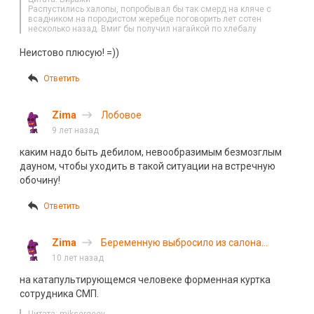
Распустились халопы, попробывал бы так смерд на кляче с
всадником на породистом жеребце поговорить лет сотен
несколько назад. Вмиг бы получил нагайкой по хлeбалу
Неистово плюсую! =))
Ответить
Zima
Лобовое
9 лет назад
каким надо быть дебилом, невообразимым безмозглым
дауном, чтобы уходить в такой ситуации на встречную
обочину!
Ответить
Zima
Беременную выбросило из салона
\»скорой помощи\» на трассе
10 лет назад
\»Колыма\»
на катапультирующемся человеке форменная куртка
сотрудника СМП.