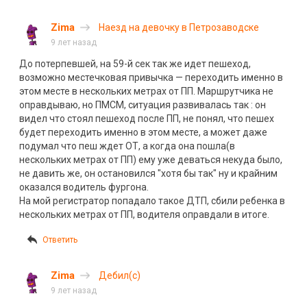
Zima
Наезд на девочку в Петрозаводске
9 лет назад
До потерпевшей, на 59-й сек так же идет пешеход,
возможно местечковая привычка — переходить именно в
этом месте в нескольких метрах от ПП. Маршрутчика не
оправдываю, но ПМСМ, ситуация развивалась так : он
видел что стоял пешеход после ПП, не понял, что пешех
будет переходить именно в этом месте, а может даже
подумал что пеш ждет ОТ, а когда она пошла(в
нескольких метрах от ПП) ему уже деваться некуда было,
не давить же, он остановился "хотя бы так" ну и крайним
оказался водитель фургона.
На мой регистратор попадало такое ДТП, сбили ребенка в
нескольких метрах от ПП, водителя оправдали в итоге.
Ответить
Zima
Дебил(с)
9 лет назад