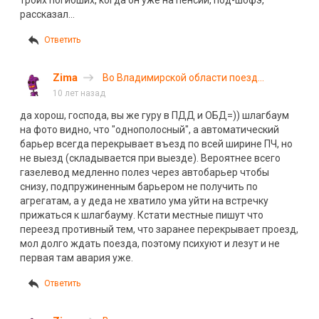
рассказал…
Ответить
Zima
Во Владимирской области поезд
«Ярославль – Москва» столкнулся с
10 лет назад
автомобилем
да хорош, господа, вы же гуру в ПДД и ОБД=)) шлагбаум
на фото видно, что "однополосный", а автоматический
барьер всегда перекрывает въезд по всей ширине ПЧ, но
не выезд (складывается при выезде). Вероятнее всего
газелевод медленно полез через автобарьер чтобы
снизу, подпружиненным барьером не получить по
агрегатам, а у деда не хватило ума уйти на встречку
прижаться к шлагбауму. Кстати местные пишут что
переезд противный тем, что заранее перекрывает проезд,
мол долго ждать поезда, поэтому психуют и лезут и не
первая там авария уже.
Ответить