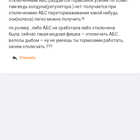
отключенным АБС раздается тормозное усилие по осям?
там ведь колдуна(регулятора ) нет. получается при
отключениию АБС перетормаживание какой нибудь
оси(колеса) легко можно получить?!
по ролику…либо АБС не сработала либо отключена
была..сейчас такая модная фишка — отключать АБС…
волосы дыбом — ну не умеешь ты тормозами работать,
зачем отключать ???
Ответить