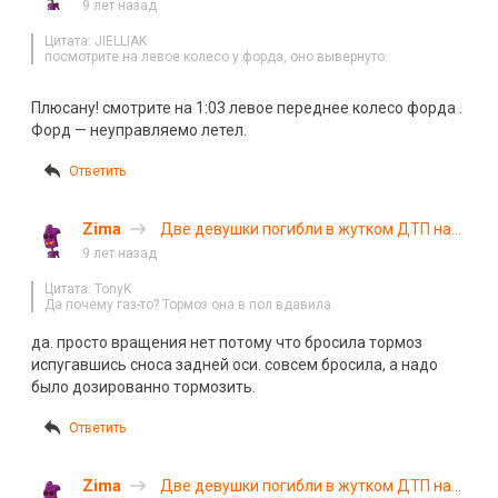
9 лет назад
Цитата: JIELLIAK
посмотрите на левое колесо у форда, оно вывернуто.
Плюсану! смотрите на 1:03 левое переднее колесо форда .
Форд — неуправляемо летел.
Ответить
Zima
Две девушки погибли в жутком ДТП на
Южной окружной Рязани. Видео
9 лет назад
Цитата: TonyK
Да почему газ-то? Тормоз она в пол вдавила.
да. просто вращения нет потому что бросила тормоз
испугавшись сноса задней оси. совсем бросила, а надо
было дозированно тормозить.
Ответить
Zima
Две девушки погибли в жутком ДТП на