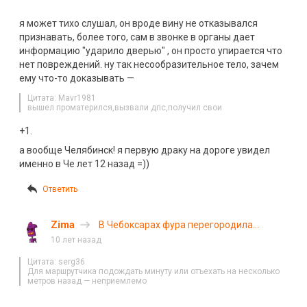
я может тихо слушал, он вроде вину не отказывался
признавать, более того, сам в звонке в органы дает
информацию "ударило дверью" , он просто упирается что
нет повреждений. ну так несообразительное тело, зачем
ему что-то доказывать —
Цитата: Mavr1981
вышел проматерился,вызвали дпс,получил свои
+1.
а вообще Челябинск! я первую драку на дороге увидел
именно в Че лет 12 назад =))
Ответить
Zima
В Чебоксарах фура перегородила
дорогу. Видео
10 лет назад
Цитата: serg36
Для маршрутчика подождать минуту или отъехать на несколько
метров назад — неприемлемо