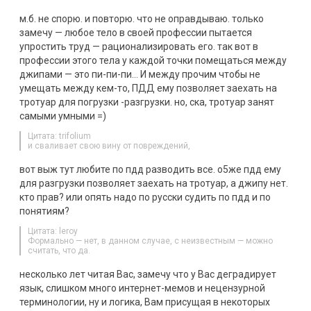
м.б. не спорю. и повторю. что не оправдываю. только
замечу — любое тело в своей профессии пытается
упростить труд — рационализировать его. так вот в
профессии этого тела у каждой точки помещаться между
джипами — это пи-пи-пи… И между прочим чтобы не
умещать между кем-то, ПДД ему позволяет заехать на
тротуар для погрузки -разгрузки. но, ска, тротуар занят
самыми умными =)
Цитата: trifolium
и сваливает свою вину от повреждений,
вот выж тут любите по пдд разводить все. о5же пдд ему
для разгрузки позволяет заехать на тротуар, а джипу нет.
кто прав? или опять надо по русски судить по пдд и по
понятиям?
Цитата: leroy
Формально — нет, в данном случае, с неизвестным — можно
считать, что да.
несколько лет читая Вас, замечу что у Вас деградирует
язык, слишком много интернет-мемов и нецензурной
терминологии, ну и логика, Вам присущая в некоторых