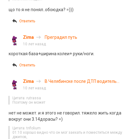
що то я не понял..обоюдка? =)))
Ответить
Zima
Преградил путь
10 лет назад
короткая база+ширина колеи+ руки/ноги.
Ответить
Zima
В Челябинске после ДТП водитель
открыл стрельбу из газового пистолета
10 лет назад
Цитата: rutrassa
Поэтому он может
нет не может. и я этого не говорил. тяжело жить когда
вокруг они 3.14дорасы? =)
Цитата: trifolium
01:10 хорошо видно что он мог заехать и поместиться между
джипов,