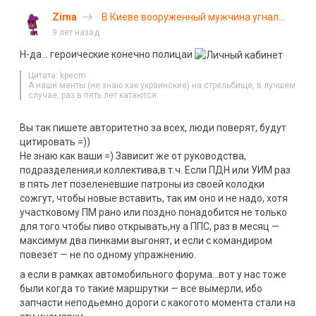
Zima
В Киеве вооруженный мужчина угнал
маршрутку
9 лет назад
Н-да… героические конечно полицаи
Цитата: kpecm
А наши менты (не знаю как украинские) на стрельбище, в лучшем
случае, раз в пять лет катаются.
Вы так пишете авторитетно за всех, люди поверят, будут
цитировать =))
Не знаю как ваши =) Зависит же от руководства,
подразделения,и коллектива,в т.ч. Если ПДН или УИМ раз
в пять лет позеленевшие патроны из своей колодки
сожгут, чтобы новые вставить, так им оно и не надо, хотя
участковому ПМ рано или поздно понадобится не только
для того чтобы пиво открыват
ь,
ну а ППС, раз в месяц —
максимум два пинками выгонят, и если с командиром
повезет — не по одному упражнению.
а если в рамках автомобильного форума…вот у нас тоже
были когда то такие маршрутки — все вымерли, ибо
запчасти неподьемно дороги с какогото момента стали на