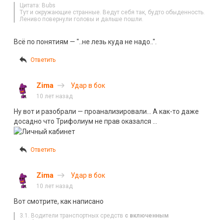
Цитата: Bubs
Тут и окружающие странные. Ведут себя так, будто обыденность.
Лениво повернули головы и дальше пошли.
Всё по понятиям — "..не лезь куда не надо..".
Ответить
Zima
Удар в бок
10 лет назад
Ну вот и разобрали — проанализировали… А как-то даже
досадно что Трифолиум не прав оказался …
Ответить
Zima
Удар в бок
10 лет назад
Вот смотрите, как написано
3.1. Водители транспортных средств
с включенным