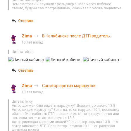
Цитата: miksergeev
Чем смотрели и слушали? фельдшер выпал через лобовое
стекло, будучи сам пострадавшим, оказывал помощь пациентке.
Ответить
Zima
В Челябинске после ДТП водитель
открыл стрельбу из газового пистолета
10 лет назад
Цитата: eblan
Ответить
Zima
Санитар против маршрутки
10 лет назад
Цитата: leroy
Автор должен был видеть маршрутку? Должен, согласно 13.8
Автор видел маршрутку? Если да, то он нарушил 10.1, поскольку
обязан был избегать ДТП, независимо от того, нарушает он или
нет; если нет — то автор нарушил 13.8
Автор рисковал жизнями людей? Если автор нарушал 13.8 — то
автор виноват в ДТП. Если автор нарушал 10.1 — он рисковал
жизнями людей.