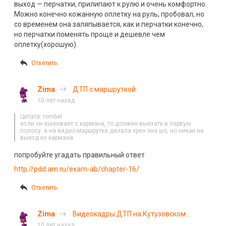
выход — перчатки, прилипают к рулю и очень комфортно.
Можно конечно кожанную оплетку на руль, пробовал, но
со временем она заляпывается, как и перчатки конечно,
но перчатки поменять проще и дешевле чем
оплетку(хорошую).
Ответить
Zima
ДТП с маршруткой
10 лет назад
Цитата: rombel
если он выезжает с кармана, то должен выехать в первую
полосу. а на видео маршрутка делала хрен зна шо, но никак не
выезд из кармана.
попробуйте угадать правильный ответ
http://pdd.am.ru/exam-ab/chapter-16/
Ответить
Zima
Видеокадры ДТП на Кутузовском
проспекте
10 лет назад