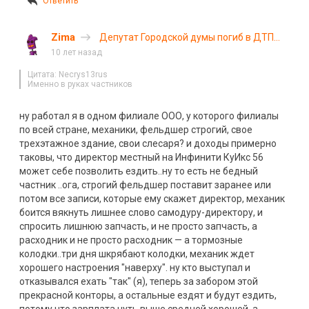
Ответить
Zima
Депутат Городской думы погиб в ДТП
под Нижним Новгородом
10 лет назад
Цитата: Necrys13rus
Именно в руках частников
ну работал я в одном филиале ООО, у которого филиалы
по всей стране, механики, фельдшер строгий, свое
трехэтажное здание, свои слесаря? и доходы примерно
таковы, что директор местный на Инфинити КуИкс 56
может себе позволить ездить..ну то есть не бедный
частник ..ога, строгий фельдшер поставит заранее или
потом все записи, которые ему скажет директор, механик
боится вякнуть лишнее слово самодуру-директору, и
спросить лишнюю запчасть, и не просто запчасть, а
расходник и не просто расходник — а тормозные
колодки..три дня шкрябают колодки, механик ждет
хорошего настроения "наверху". ну кто выступал и
отказывался ехать "так" (я), теперь за забором этой
прекрасной конторы, а остальные ездят и будут ездить,
потому что зарплата чуть выше средней хорошей, а