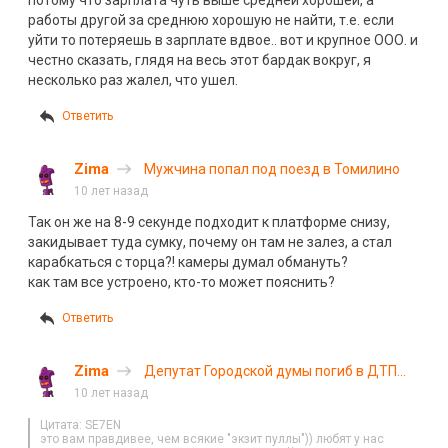
работы другой за среднюю хорошую не найти, т.е. если
уйти то потеряешь в зарплате вдвое.. вот и крупное ООО. и
честно сказать, глядя на весь этот бардак вокруг, я
несколько раз жалел, что ушел.
Ответить
Zima
Мужчина попал под поезд в Томилино
10 лет назад
Так он же на 8-9 секунде подходит к платформе снизу,
закидывает туда сумку, почему он там не залез, а стал
карабкаться с торца?! камеры думал обмануть?
как там все устроено, кто-то может пояснить?
Ответить
Zima
Депутат Городской думы погиб в ДТП
под Нижним Новгородом
10 лет назад
Цитата: SE7EN
это вам правдивее, чем всякие "экзит пуллы")) любят у нас