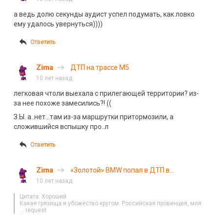
а ведь долю секунды аудист успел подумать, как ловко
ему удалось увернуться))))
Ответить
Zima
ДТП на трассе М5
10 лет назад
легковая чтоли выехала с прилегающей территории? из-
за нее похоже замесились?! ((
З.Ы. а..нет…там из-за маршрутки притормозили, а
сложившийся вспышку про..л
Ответить
Zima
«Золотой» BMW попал в ДТП в
Магнитогорске
10 лет назад
Цитата: Хороший
Какая грязища и убожество кругом. Российская провинция, мля
… request