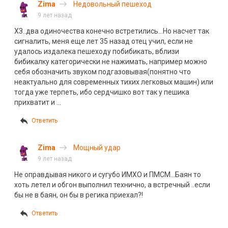
Zima
Недовольный пешеход
9 лет назад
ХЗ..два одиночества конечно встретились…Но насчет так
сигналить, меня еще лет 35 назад отец учил, если не
удалось издалека пешеходу побибикать, вблизи
бибикалку категорически не нажимать, например можно
себя обозначить звуком подгазовывая(понятно что
неактуально для современных тихих легковых машин) или
тогда уже терпеть, ибо сердчишко вот так у пешика
прихватит и …
Ответить
Zima
Мощный удар
9 лет назад
Не оправдывая никого и сугубо ИМХО и ПМСМ…Баян то
хоть летел и обгон выполнил технично, а встречный ..если
бы не в баян, он бы в регика приехал?!
Ответить