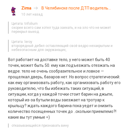
Zima
В Челябинске после ДТП водитель
открыл стрельбу из газового пистолета
10 лет назад
Цитата: trifolium
скорее всего сам хотел туда заехать, и на зло что не может
перекрыл выезд.
Цитата: leroy
второрядный дебил оставляющий своё ведро незакрытым и
небезопасным для окружающих,
Вот работает на доставке тело, у него может быть 40
точек, может быть 50. ему как подъезжать отезжать на
ведре. тело не очень сообразительное и ловкое —
прощелкал дверь, базаров нет. Но вопрос стратегический:
как ему организовать работу, как организовать работу его
руководителю, что бы избежать таких ситуаций, в
ситуации, когда у каждой точки стоит барин на джыпе,
который из-за бутыли воды заезжает на тротуар к
крыльцу? ждать каждого барина пока уедет и снизить
количество посещенных точек до ..скольки приемлемо?!
какие вы тут умные =)
отказывающийся признавать вину