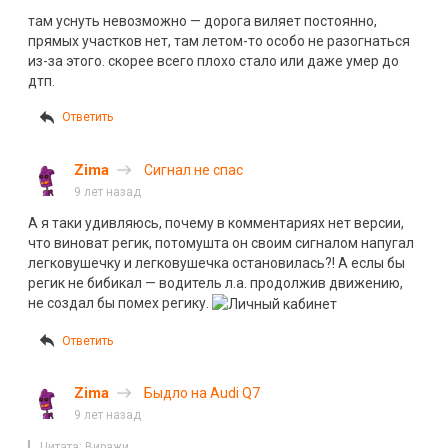
там уснуть невозможно — дорога виляет постоянно,
прямых участков нет, там летом-то особо не разогнаться
из-за этого. скорее всего плохо стало или даже умер до
дтп.
Ответить
Zima
Сигнал не спас
9 лет назад
А я таки удивляюсь, почему в комментариях нет версии,
что виноват регик, потомушта он своим сигналом напугал
легковушечку и легковушечка остановилась?! А еслы бы
регик не бибикал — водитель л.а. продолжив движению,
не создал бы помех регику.
Ответить
Zima
Быдло на Audi Q7
9 лет назад
Цитата: Виражи