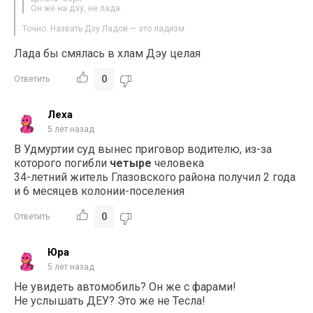
Он же на дэу, не лада.
Точно. Назвать Дэу Ладой — это ладизм.
Лада бы смялась в хлам Дэу целая
0
Ответить
Леха
5 лет назад
В Удмуртии суд вынес приговор водителю, из-за
которого погибли
четыре
человека
34-летний житель Глазовского района получил 2 года
и 6 месяцев колонии-поселения
0
Ответить
Юра
5 лет назад
Не увидеть автомобиль? Он же с фарами!
Не услышать ДЕУ? Это же не Тесла!