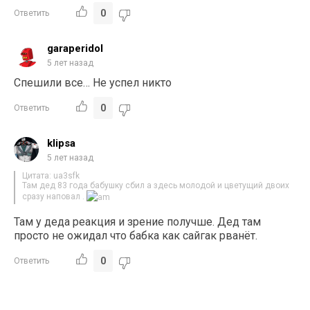
0
Ответить
garaperidol
5 лет назад
Спешили все… Не успел никто
0
Ответить
klipsa
5 лет назад
Цитата: ua3sfk
Там дед 83 года бабушку сбил а здесь молодой и цветущий двоих
сразу наповал .
Там у деда реакция и зрение получше. Дед там
просто не ожидал что бабка как сайгак рванёт.
0
Ответить