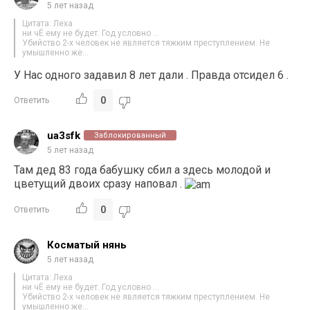
5 лет назад
Цитата: Леха
ни чЁ ему не будет. Год условно …
Убийство 2-х человек не является тяжким преступлением. Не
умышленно же…
У Нас одного задавил 8 лет дали . Правда отсидел 6 .
0
Ответить
ua3sfk
Заблокированный
5 лет назад
Там дед 83 года бабушку сбил а здесь молодой и
цветущий двоих сразу наповал .
0
Ответить
Косматый нянь
5 лет назад
Цитата: Леха
ни чЁ ему не будет. Год условно …
Убийство 2-х человек не является тяжким преступлением. Не
умышленно же…