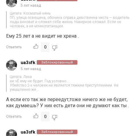
5 лет назад
Цитата: Косматый нянь
ПП, улица освещена, обочина справа девственна чиста — водитель
лады виноват и сломал себе жизнь. Наверное сломал. Если он
человек, а не млекопитающее.
Ему 25 лет а не видит не хрена .
0
Ответить
ua3sfk
Заблокированный
5 лет назад
Цитата: Леха
ни чЁ ему не будет. Год условно …
Убийство 2-х человек не является тяжким преступлением. Не
умышленно же…
А если его так же переедут,тоже ничего же не будет,
как думаешь? У них есть дети они не думают как ты .
0
Ответить
ua3sfk
Заблокированный