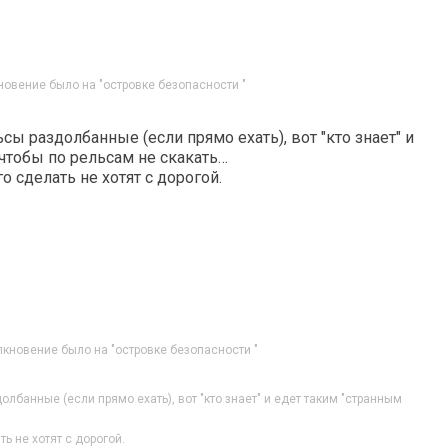
новение было на "островке безопасности "
сы раздолбанные (если прямо ехать), вот "кто знает" и
 чтобы по рельсам не скакать…
о сделать не хотят с дорогой.
лкновение было на "островке безопасности "
олбанные (если прямо ехать), вот "кто знает" и едет таким "странным
ь не хотят с дорогой.