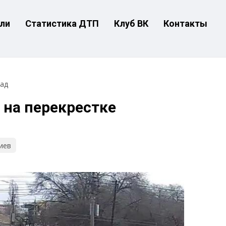
ли
Статистика ДТП
Клуб ВК
Контакты
зад
 на перекрестке
иев