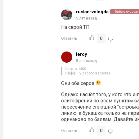
ruslan-vologda
Заблокирова
5 лет назад
На серой ТП.
0
Ответить
leroy
5 лет назад
Цитата: Ы60
Пффф… у серого веселее:
Они оба серое
Однако насчёт того, у кого что и
олигофрении по всем пунктам ва
пересечение сплошной "островка
линию, а букашка только на перв
одинаково по баллам. Давайте и
0
Ответить