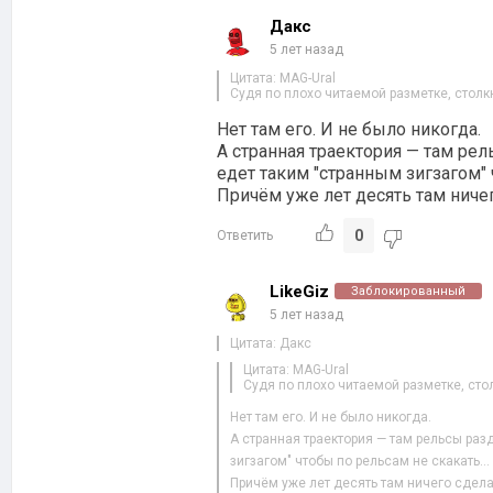
Дакс
5 лет назад
Цитата: MAG-Ural
Судя по плохо читаемой разметке, столк
Нет там его. И не было никогда.
А странная траектория — там рель
едет таким "странным зигзагом"
Причём уже лет десять там ничег
0
Ответить
LikeGiz
Заблокированный
5 лет назад
Цитата: Дакс
Цитата: MAG-Ural
Судя по плохо читаемой разметке, сто
Нет там его. И не было никогда.
А странная траектория — там рельсы разд
зигзагом" чтобы по рельсам не скакать…
Причём уже лет десять там ничего сделат