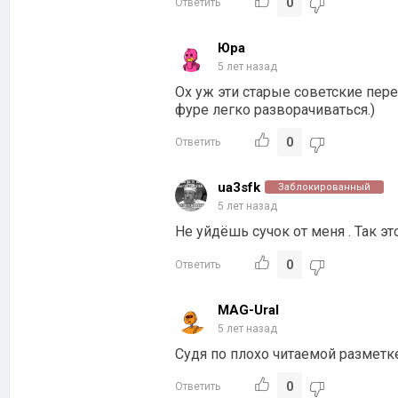
0
Ответить
Юра
5 лет назад
Ох уж эти старые советские пер
фуре легко разворачиваться.)
0
Ответить
ua3sfk
Заблокированный
5 лет назад
Не уйдёшь сучок от меня . Так э
0
Ответить
MAG-Ural
5 лет назад
Судя по плохо читаемой разметке
0
Ответить