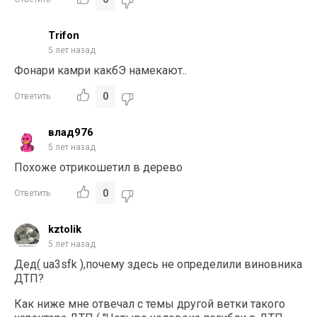
Trifon
5 лет назад
Фонари камри какбЭ намекают..
0
Ответить
влад976
5 лет назад
Похоже отрикошетил в дерево
0
Ответить
kztolik
5 лет назад
Дед( ua3sfk ),почему здесь не определили виновника
ДТП?
Как ниже мне отвечал с темы другой ветки такого