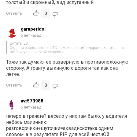
толстый и скромный, вид испуганный
0
Ответить
garaperidol
5 лет назад
Цитата: ED
Судя по расположению ТС, камри на изгибе дороги вылетела на
встречку на высокой скорости.
Тоже так думаю, ее развернуло в противоположную
сторону. А гранту выкинуло с дороги так как она
легче.
0
Ответить
avt573988
5 лет назад
пятеро в гранате? весело у них там было, у водителя
небось малинник:
разговорчики+шуточки=аквадискотека одним
словом. а в результате RIP для всей честнОй