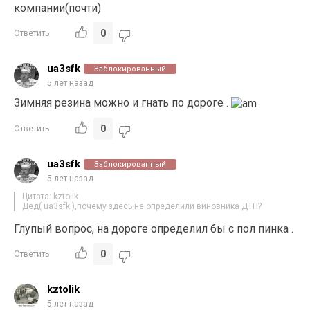
компании(почти)
0
Ответить
ua3sfk
Заблокированный
5 лет назад
Зимняя резина можно и гнать по дороге .
0
Ответить
ua3sfk
Заблокированный
5 лет назад
Цитата: kztolik
Дед( ua3sfk ),почему здесь не определили виновника ДТП?
Глупый вопрос, на дороге определил бы с пол пинка .
0
Ответить
kztolik
5 лет назад