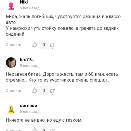
Nikl
5 лет назад
М-да, жаль погибших, чувствуется разница в классе
авто.
У камрюхи чуть стойку повело, а граната до задних
сидений
0
Ответить
lex77a
5 лет назад
Неравная битва. Дорога жесть, там и 60 км.ч. ехать
стремно… Кто-то из участников очень спешил…
0
Ответить
dormido
5 лет назад
Ничерта не видно, но еду с газком.
0
Ответить