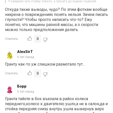
У камрюхи чуть стойку повело, а граната до задних сидений
Откуда такие выводы, чудо? По этим фоткам вообще
нихрена о повреждениях понять нельзя. Зачем писать
глупости? Чтобы просто написать что-то? Ежу
понятно, что машины разной массы, а о скорости
можно только предположения делать.
0
Ответить
AlexSirT
5 лет назад
Гранту как-то уж слишком размотало тут…
0
Ответить
Борр
5 лет назад
Гранта тайоте в бок въехала в район колеса
переднего,колесо к двигателю ушло,а не в салон,да и
стойка передняя снизу внутрь ушла вывернув верх