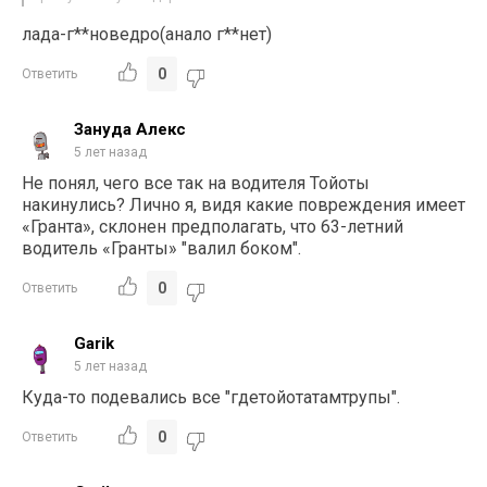
лада-г**новедро(анало г**нет)
0
Ответить
Зануда Алекс
5 лет назад
Не понял, чего все так на водителя Тойоты
накинулись? Лично я, видя какие повреждения имеет
«Гранта», склонен предполагать, что 63-летний
водитель «Гранты» "валил боком".
0
Ответить
Garik
5 лет назад
Куда-то подевались все "гдетойотатамтрупы".
0
Ответить