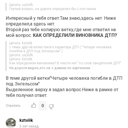
Цитата: ua3sfk
Глупый вопрос, на дороге определил бы с пол пинка .
Интересный у тебя ответ.Там знаю,здесь нет. Ниже
определил,а здесь нет.
Второй раз тебе копирую ветку,где мне ответил на
мой вопрос.
КАК ОПРЕДЕЛИЛИ ВИНОВНИКА ДТП?
Цитата: kztolik
с темы другой ветки такого характера ДТП ( "Четыре человека
погибли в ДТП под Энгельсом" )
Цитата: ua3sfk
Цитата: kztolik
Как определили виновника? В тексте нет "со слов свидетелей ДТП"
На дороги видно,это не с дивана по картинкам
.
В теме другой ветки"Четыре человека погибли в ДТП
под Энгельсом"
Выделенное: верху я задал вопрос.Ниже в рамке от
тебя получил ответ.
0
Ответить
kztolik
5 лет назад