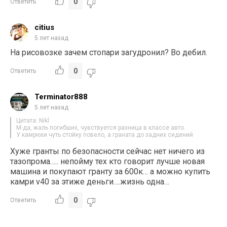
0
Ответить
citius
5 лет назад
На рисовозке зачем стопари загудронил? Во дебил.
0
Ответить
Terminator888
5 лет назад
Цитата: Nikl
М-да, жаль погибших, чувствуется разница в классе авто.
У камрюхи чуть стойку повело, а граната до задних сидений
Хуже гранты по безопасности сейчас нет ничего из
тазопрома….. непойму тех кто говорит лучше новая
машина и покупают гранту за 600к… а можно купить
камри v40 за этиже деньги….жизнь одна…
0
Ответить