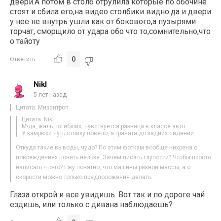
двери.А потом в столб отрулила которые по обочине
стоят и сбила его,на видео столбики видно.да и двери
у нее не внутрь ушли как от бокового,а пузырями
торчат, сморщило от удара обо что то,сомнительно,что
о тайоту
0
Ответить
Nikl
5 лет назад
Цитата: Мизантроп
Цитата: Nikl
М-да, жаль погибших, чувствуется разница в классе авто.
У камрюхи чуть стойку повело, а граната до задних сидений
Откуда такие выводы, чудо? По этим фоткам вообще нихрена о
повреждениях понять нельзя. Зачем писать глупости? Чтобы просто
написать что-то? Ежу понятно, что машины разной массы, а о
скорости можно только предположения делать.
Глаза открой и все увидишь. Вот так и по дороге чай
ездишь, или только с дивана наблюдаешь?