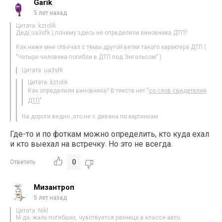
Garik
5 лет назад
Цитата: kztolik
Дед( ua3sfk ),почему здесь не определили виновника ДТП?
Как ниже мне отвечал с темы другой ветки такого характера ДТП (
"Четыре человека погибли в ДТП под Энгельсом" )
Цитата: ua3sfk
Цитата: kztolik
Как определили виновника? В тексте нет "
со слов свидетелей
ДТП
"
На дороги видно ,это не с дивана по картинкам .
Где-то и по фоткам можно определить, кто куда ехал
и кто выехал на встречку. Но это не всегда.
0
Ответить
Мизантроп
5 лет назад
Цитата: Nikl
М-да, жаль погибших, чувствуется разница в классе авто.