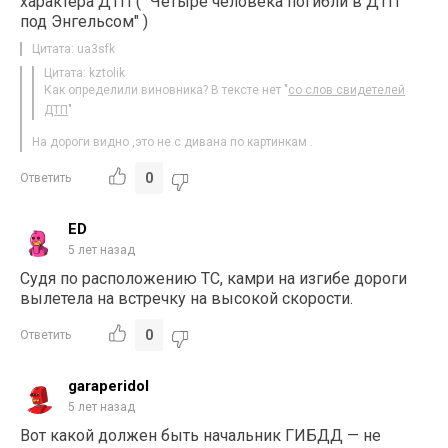
характера ДТП ( "Четыре человека погибли в ДТП
под Энгельсом" )
Цитата: ua3sfk
Цитата: kztolik
Как определили виновника? В тексте нет "
со слов свидетелей
ДТП
"
На дороги видно ,это не с дивана по картинкам .
0
Ответить
ED
5 лет назад
Судя по расположению ТС, камри на изгибе дороги
вылетела на встречку на высокой скорости.
0
Ответить
garaperidol
5 лет назад
Вот какой должен быть начальник ГИБДД — не