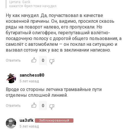
Цитата: Garik
кажется Фрил тоже начудил
Ну как начудил. Да, поучаствовал в качестве
косвенной причины. Он, видимо, просился сквозь
ряды на поворот налево, его пропускали. Но
бутиратный олигофрен, перепутавший взлётно-
посадочную полосу с дорогой общего пользования, а
самолёт с автомобилем — он поклал на ситуацию и
вызвал сотону как у вас в заклинании написано.
0
Ответить
sanchess80
5 лет назад
Вроде со стороны летчика трамвайные пути
отделены сплошной линией.
0
Ответить
ua3sfk
Заблокированный
5 лет назад