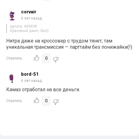
corvair
6 лет назад
Цитата: 989898
Красивый джип, был)
Нитра даже на кроссовер с трудом тянет, там
уникальная трансмиссия — парттайм без понижайки(!)
0
Ответить
bord-51
6 лет назад
Камаз отработал на все деньги.
0
Ответить