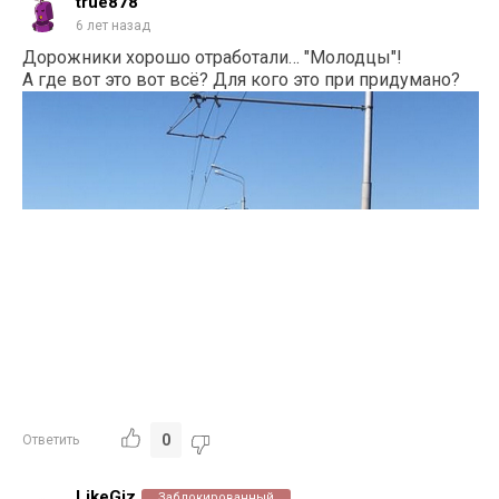
true878
6 лет назад
Дорожники хорошо отработали… "Молодцы"!
А где вот это вот всё? Для кого это при придумано?
0
Ответить
LikeGiz
Заблокированный