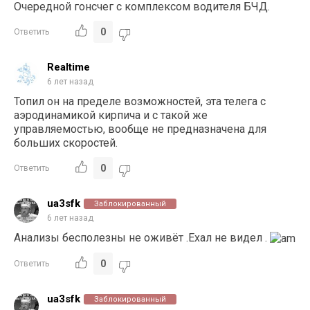
Очередной гонсчег с комплексом водителя БЧД.
0
Ответить
Realtime
6 лет назад
Топил он на пределе возможностей, эта телега с
аэродинамикой кирпича и с такой же
управляемостью, вообще не предназначена для
больших скоростей.
0
Ответить
ua3sfk
Заблокированный
6 лет назад
Анализы бесполезны не оживёт .Ехал не видел .
0
Ответить
ua3sfk
Заблокированный