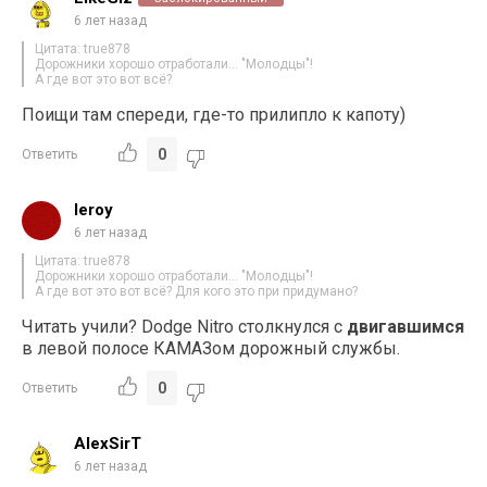
6 лет назад
Цитата: true878
Дорожники хорошо отработали… "Молодцы"!
А где вот это вот всё?
Поищи там спереди, где-то прилипло к капоту)
0
Ответить
leroy
6 лет назад
Цитата: true878
Дорожники хорошо отработали… "Молодцы"!
А где вот это вот всё? Для кого это при придумано?
Читать учили? Dodge Nitro столкнулся с
двигавшимся
в левой полосе КАМАЗом дорожный службы.
0
Ответить
AlexSirT
6 лет назад