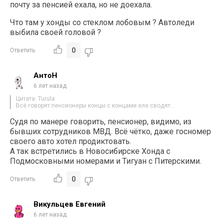
почту за пенсией ехала, но не доехала.
Что там у хонды со стеклом лобовым ? Автоледи
выбила своей головой ?
0
Ответить
АнтоН
6 лет назад
Цитата: Turula
Всё говорят пенсионеры концы с концами еле сводят…
Судя по манере говорить, пенсионер, видимо, из
бывших сотрудников МВД. Всё чётко, даже госномер
своего авто хотел продиктовать.
А так встретились в Новосибирске Хонда с
Подмосковными номерами и Тигуан с Питерскими.
0
Ответить
Викульцев Евгений
6 лет назад