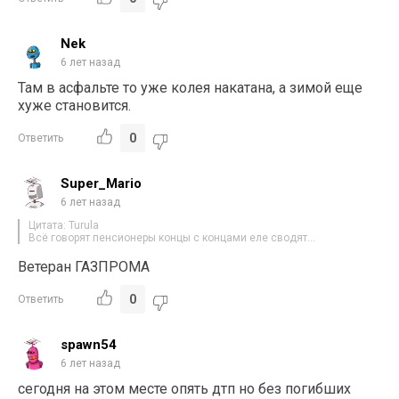
Nek
6 лет назад
Там в асфальте то уже колея накатана, а зимой еще
хуже становится.
0
Ответить
Super_Mario
6 лет назад
Цитата: Turula
Всё говорят пенсионеры концы с концами еле сводят…
Ветеран ГАЗПРОМА
0
Ответить
spawn54
6 лет назад
сегодня на этом месте опять дтп но без погибших