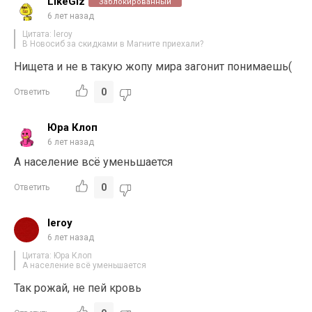
LikeGiz
Заблокированный
6 лет назад
Цитата: leroy
В Новосиб за скидками в Магните приехали?
Нищета и не в такую жопу мира загонит понимаешь(
0
Ответить
Юра Клоп
6 лет назад
А население всё уменьшается
0
Ответить
leroy
6 лет назад
Цитата: Юра Клоп
А население всё уменьшается
Так рожай, не пей кровь