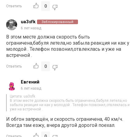
0
Ответить
ua3sfk
Заблокированный
6 лет назад
В этом месте должна скорость быть
ограничена,бабуля летела,но забыла реакция ни как у
молодой . Телефон позвонил,отвлеклась и уже на
встречной .
0
Ответить
Евгений
6 лет назад
Цитата: ua3sfk
В этом месте должна скорость быть ограничена,бабуля летела,но
забыла реакция ни как у молодой . Телефон позвонил,отвлеклась и
уже на встречной .
И обгон запрещён, и скорость ограничена, 40 км/ч.
Всегда там езжу, вчера другой дорогой поехал.
0
Ответить