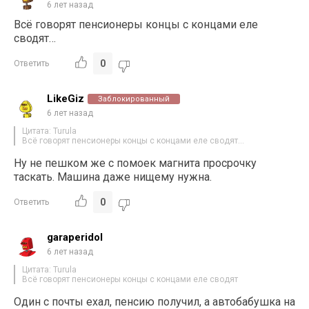
6 лет назад
Всё говорят пенсионеры концы с концами еле
сводят…
0
Ответить
LikeGiz
Заблокированный
6 лет назад
Цитата: Turula
Всё говорят пенсионеры концы с концами еле сводят…
Ну не пешком же с помоек магнита просрочку
таскать. Машина даже нищему нужна.
0
Ответить
garaperidol
6 лет назад
Цитата: Turula
Всё говорят пенсионеры концы с концами еле сводят
Один с почты ехал, пенсию получил, а автобабушка на