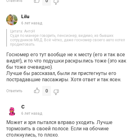
0
Ответить
Lilu
6 лет назад
Цитата: АнтоН
Судя по манере говорить, пенсионер, видимо, из бывших
сотрудников МВД. Всё чётко, даже госномер своего авто хотел
продиктовать.
Госномер его тут вообще не к месту (его и так все
видят), и то что подушки раскрылись тоже (это как
бы тоже очевидно).
Лучше бы рассказал, были ли пристегнуты его
пострадавшие пассажиры. Хотя ответ и так ясен.
0
Ответить
С
6 лет назад
Может и зря пытался вправо уходить. Лучше
тормозить в своей полосе. Если на обочине
столкнулись, то плохо.