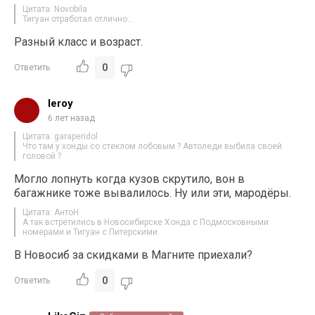
Цитата: Novobila
Тигуан отработал отлично…
Разный класс и возраст.
0
Ответить
leroy
6 лет назад
Цитата: garaperidol
Что там у хонды со стеклом лобовым ? Автоледи выбила своей
головой ?
Могло лопнуть когда кузов скрутило, вон в
багажнике тоже вывалилось. Ну или эти, мародёры.
Цитата: АнтоН
А так встретились в Новосибирске Хонда с Подмосковными
номерами и Тигуан с Питерскими.
В Новосиб за скидками в Магните приехали?
0
Ответить