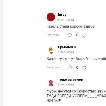
leroy
6 лет назад
Газель стала короче вдвое
0
Ответить
Ермолов К.
6 лет назад
Какие тут могут быть "точные об
0
Ответить
тоже за рулем
6 лет назад
Фуры несутся со скоростью зву
ТУДА ВСЕГДА УСПЕЕМ,,,,,,,,,,
ЖИТЬ!!!!