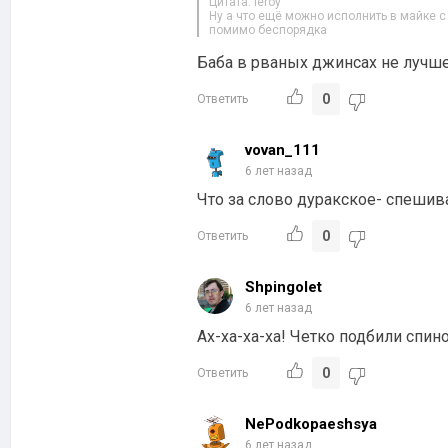
Цитата: leroy
Ну а что ещё можно исполнить в майке 
помимо беспорядка
Баба в рваных джинсах не лучше!
0
Ответить
vovan_111
6 лет назад
Что за слово дуракское- спешив
0
Ответить
Shpingolet
6 лет назад
Ах-ха-ха-ха! Четко подбили спин
0
Ответить
NePodkopaeshsya
6 лет назад