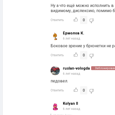
Ну а что ещё можно исполнить 
видимому, дислексию, помимо 
0
Ответить
Ермолов К.
6 лет назад
Боковое зрение у брюнетки не р
0
Ответить
ruslan-vologda
Заблокирова
6 лет назад
педовел.
0
Ответить
Kolyan ll
6 лет назад