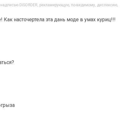
с надписью DISOЯDER, рекламирующую, по-видимому, дислексию,
 Как насточертела эта дань моде в умах куриц!!!
аться?
огрыза