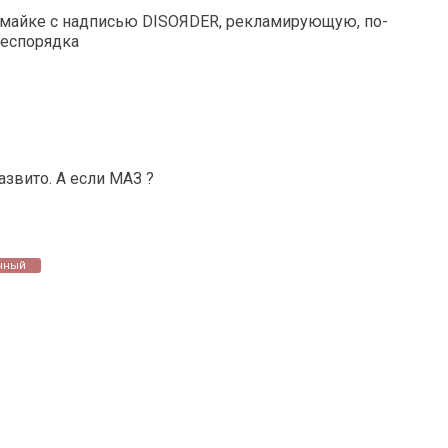
в майке с надписью DISOЯDER, рекламирующую, по-
беспорядка
азвито. А если МАЗ ?
нный