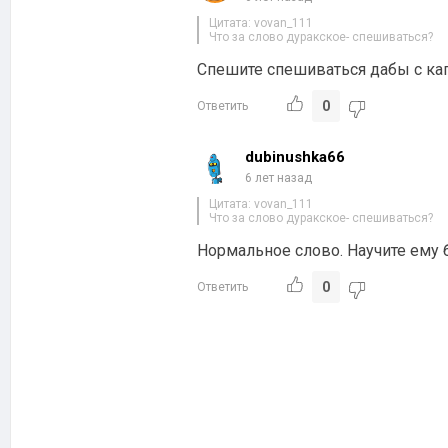
Цитата: vovan_111
Что за слово дуракское- спешиваться?
Спешите спешиваться дабы с ка
0
Ответить
dubinushka66
6 лет назад
Цитата: vovan_111
Что за слово дуракское- спешиваться?
Нормальное слово. Научите ему б
0
Ответить