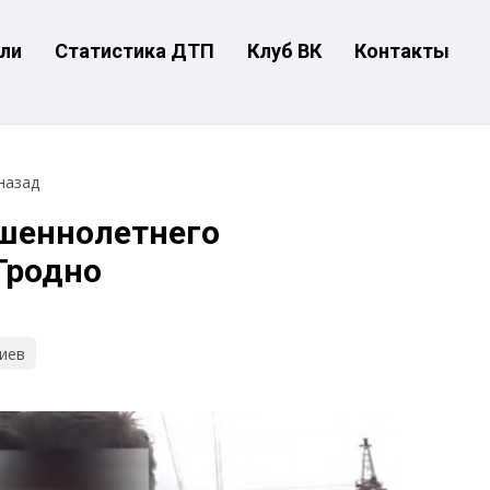
ли
Статистика ДТП
Клуб ВК
Контакты
назад
ршеннолетнего
Гродно
иев