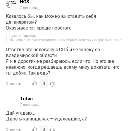
NGS
7 лет назад
Казалось бы, как можно выставить себя
дегенератом?
Оказывается, проще простого:
Цитата: Гирасим
жыырные москали-взапутинцы в сортах дешёвых не разбираюцца
Ответив это человеку с СПб и человеку со
владимирской области.
Я и в дорогих не разбираюсь, если что. Но это же
неважно, когда решаешь всему миру доказать, что
ты дебил. Так ведь?
0
Ответить
Trifon
7 лет назад
Дай угадаю…
Двое в капюшонах — уцелевшие, а?
0
Ответить