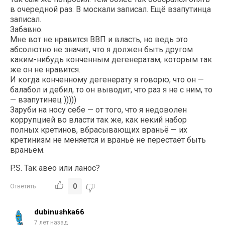
в очередной раз. В москали записал. Ещё взапутинца
записал.
Забавно.
Мне вот не нравится ВВП и власть, но ведь это
абсолютно не значит, что я должен быть другом
каким-нибудь конченным дегенератам, которым так
же он не нравится.
И когда конченному дегенерату я говорю, что он —
балабол и дебил, то он выводит, что раз я не с ним, то
— взапутинец )))))
Заруби на носу себе — от того, что я недоволен
коррупцией во власти так же, как некий набор
полных кретинов, вбрасывающих враньё — их
кретинизм не меняется и враньё не перестаёт быть
враньём.
P.S. Так авео или ланос?
0
Ответить
dubinushka66
7 лет назад