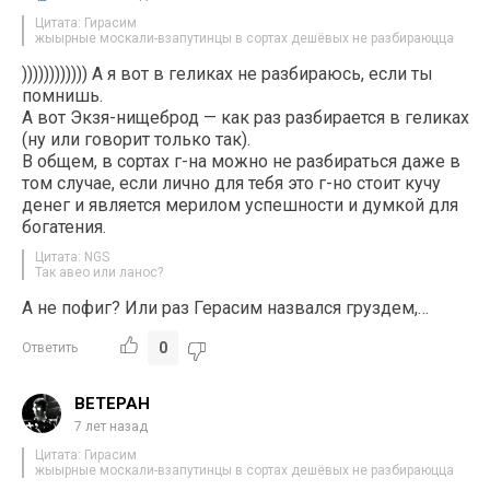
Цитата: Гирасим
жыырные москали-взапутинцы в сортах дешёвых не разбираюцца
)))))))))))) А я вот в геликах не разбираюсь, если ты
помнишь.
А вот Экзя-нищеброд — как раз разбирается в геликах
(ну или говорит только так).
В общем, в сортах г-на можно не разбираться даже в
том случае, если лично для тебя это г-но стоит кучу
денег и является мерилом успешности и думкой для
богатения.
Цитата: NGS
Так авео или ланос?
А не пофиг? Или раз Герасим назвался груздем,…
0
Ответить
BETEPAH
7 лет назад
Цитата: Гирасим
жыырные москали-взапутинцы в сортах дешёвых не разбираюцца