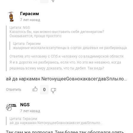
Гирасим
7 лет назад
Цитата: NGS
Казалось бы, как можно выставить себя дегенератом?
Оказывается, проще простого:
Цитата: Гирасим
жыырные москали-взапутинцы в сортах дешёвых не разбираюцца
Ответив это человеку с СПб и человеку со владимирской области.
Я и в дорогих не разбираюсь, если что. Но это же неважно, когда
решаешь всему миру доказать, что ты дебил. Так ведь?
ай да наркаман NетонущееGовнокаквсегдавSплыло…
0
Ответить
NGS
7 лет назад
Цитата: Гирасим
ай да наркаман NетонущееGовнокаквсегдавSплыло…
Так сам же попросил. Тем более так обocpалcя опять