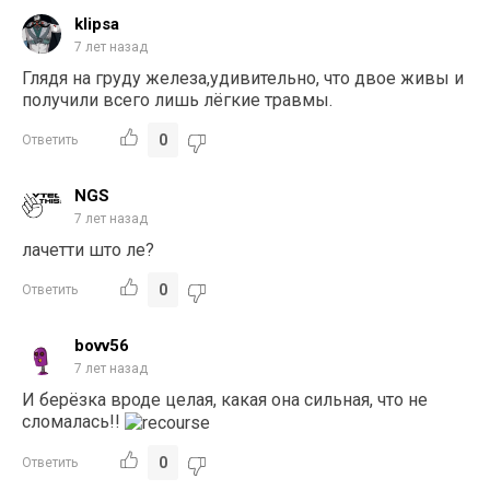
klipsa
7 лет назад
Глядя на груду железа,удивительно, что двое живы и
получили всего лишь лёгкие травмы.
0
Ответить
NGS
7 лет назад
лачетти што ле?
0
Ответить
bovv56
7 лет назад
И берёзка вроде целая, какая она сильная, что не
сломалась!!
0
Ответить