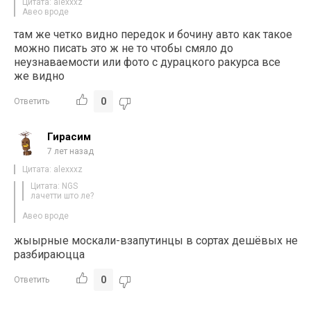
Цитата: alexxxz
Авео вроде
там же четко видно передок и бочину авто как такое
можно писать это ж не то чтобы смяло до
неузнаваемости или фото с дурацкого ракурса все
же видно
0
Ответить
Гирасим
7 лет назад
Цитата: alexxxz
Цитата: NGS
лачетти што ле?
Авео вроде
жыырные москали-взапутинцы в сортах дешёвых не
разбираюцца
0
Ответить