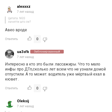
alexxxz
7 лет назад
Цитата: NGS
лачетти што ле?
Авео вроде
0
Ответить
ua3sfk
Заблокированный
7 лет назад
Интересно а кто это были .пассажиры. Что то мало
инфы про ДТп,сколько лет всем что не узнали домой
отпустили. А то может. водитель уже мёртвый ехал в
кювет .
0
Ответить
Oleksij
7 лет назад